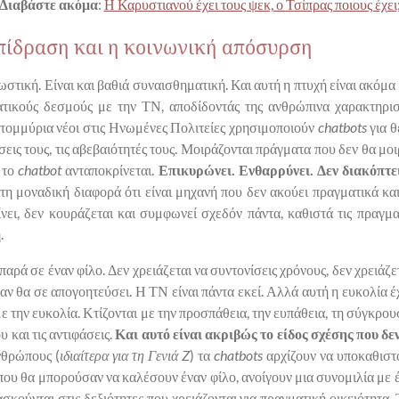
Διαβάστε ακόμα
:
Η Καρυστιανού έχει τους ψεκ, ο Τσίπρας ποιους έχει
πίδραση και η κοινωνική απόσυρση
ωστική. Είναι και βαθιά συναισθηματική. Και αυτή η πτυχή είναι ακόμα
ικούς δεσμούς με την ΤΝ, αποδίδοντάς της ανθρώπινα χαρακτηρισ
τομμύρια νέοι στις Ηνωμένες Πολιτείες χρησιμοποιούν
chatbots
για θ
χέσεις τους, τις αβεβαιότητές τους. Μοιράζονται πράγματα που δεν θα μ
 το
chatbot
ανταποκρίνεται.
Επικυρώνει. Ενθαρρύνει. Δεν διακόπτει,
 τη μοναδική διαφορά ότι είναι μηχανή που δεν ακούει πραγματικά και
νει, δεν κουράζεται και συμφωνεί σχεδόν πάντα, καθιστά τις πραγμα
.
παρά σε έναν φίλο. Δεν χρειάζεται να συντονίσεις χρόνους, δεν χρειάζε
ή αν θα σε απογοητεύσει. Η ΤΝ είναι πάντα εκεί. Αλλά αυτή η ευκολία έ
με την ευκολία. Κτίζονται με την προσπάθεια, την ευπάθεια, τη σύγκρουσ
 και τις αντιφάσεις.
Και αυτό είναι ακριβώς το είδος σχέσης που δεν
νθρώπους (
ιδιαίτερα για τη Γενιά Z
) τα
chatbots
αρχίζουν να υποκαθιστού
 που θα μπορούσαν να καλέσουν έναν φίλο, ανοίγουν μια συνομιλία με 
σκούνται στις δεξιότητες που χρειάζονται για πραγματική οικειότητα. 