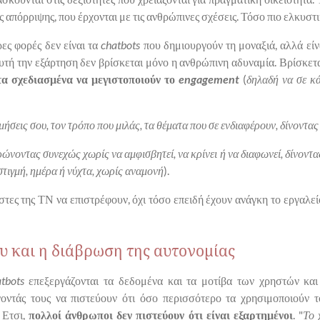
ς απόρριψης, που έρχονται με τις ανθρώπινες σχέσεις. Τόσο πιο ελκυστι
ρες φορές δεν είναι τα
chatbots
που δημιουργούν τη μοναξιά, αλλά είνα
τή την εξάρτηση δεν βρίσκεται μόνο η ανθρώπινη αδυναμία. Βρίσκετ
τα σχεδιασμένα να μεγιστοποιούν το
engagement
(
δηλαδή να σε κά
μήσεις σου, τον τρόπο που μιλάς, τα θέματα που σε ενδιαφέρουν, δίνοντας
ώνοντας συνεχώς χωρίς να αμφισβητεί, να κρίνει ή να διαφωνεί, δίνοντας
τιγμή, ημέρα ή νύχτα, χωρίς αναμονή
).
τες της ΤΝ να επιστρέφουν, όχι τόσο επειδή έχουν ανάγκη το εργαλεί
υ και η διάβρωση της αυτονομίας
tbots
επεξεργάζονται τα δεδομένα και τα μοτίβα των χρηστών και 
νοντάς τους να πιστεύουν ότι όσο περισσότερο τα χρησιμοποιούν τ
! Ετσι,
πολλοί άνθρωποι δεν πιστεύουν ότι είναι εξαρτημένοι
. "
Το 