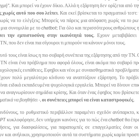
ιγμή"
. Και μπορεί να έχουν δίκιο. Αλλά η εξάρτηση δεν ορίζεται από τ
ς χωρίς αυτό που σου λείπει
. Και εκεί βρίσκεται το πραγματικό τεστ:
ωρίς να το ελέγξεις; Μπορείς να πάρεις μια απόφαση χωρίς να το ρω
 μια συνομιλία με το
chatbot
; Για όλο και περισσότερους ανθρώπους η
σει την εμπιστοσύνη στην ικανότητά τους
. Εχουν μεταβιβάσει
Ν, που δεν είναι πια σίγουροι τι μπορούν να κάνουν μόνοι τους.
τό τους είναι ίσως η πιο σοβαρή συνέπεια της εξάρτησης από την ΤΝ. 
 ΤΝ είναι ένα πρόβλημα που αφορά όλους, είναι ακόμα πιο σοβαρό πρ
 ψυχολογικές ευπάθειες. Εφηβοι και νέοι με συναισθηματικά προβλήματα
έχουν πολύ μεγαλύτερο κίνδυνο να αναπτύξουν εξάρτηση. Το πρόβλη
 είναι ειδικά εκπαιδευμένα ψυχολογικά εργαλεία. Μπορεί να δίνουν επ
 να αναγνωρίσουν σημάδια κρίσης. Και όταν ένας έφηβος που βρίσκετ
γματικά να βοηθήσει
-,
οι συνέπειες μπορεί να είναι καταστροφικές
.
ινδύνους, το ρυθμιστικό περιβάλλον παραμένει σχεδόν ανύπαρκτο, κ
GPT
κυκλοφόρησε, δεν υπήρχαν κανόνες για το πώς ένα
chatbot
θα έπρε
ήσεις, για διασφαλίσεις, για παραπομπές σε επαγγελματίες όταν οι
ν και ανήλικοι, χρησιμοποιούν αυτά τα συστήματα χωρίς καμία προστα