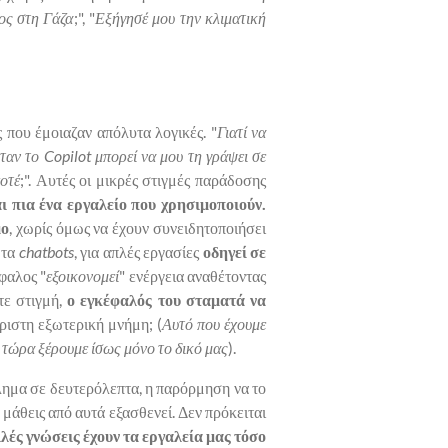
μος στη Γάζα
;", "
Εξήγησέ μου την κλιματική
 που έμοιαζαν απόλυτα λογικές. "
Γιατί να
ταν το Copilot μπορεί να μου τη γράψει σε
οτέ
;". Αυτές οι μικρές στιγμές παράδοσης
ι πια ένα εργαλείο που χρησιμοποιούν.
μο
, χωρίς όμως να έχουν συνειδητοποιήσει
 τα
chatbots
, για απλές εργασίες
οδηγεί σε
φαλος "
εξοικονομεί
" ενέργεια αναθέτοντας
ε στιγμή,
ο εγκέφαλός του σταματά να
ριστη εξωτερική μνήμη; (
Αυτό που έχουμε
, τώρα ξέρουμε ίσως μόνο το δικό μας
).
λημα σε δευτερόλεπτα, η παρόρμηση να το
 μάθεις από αυτά εξασθενεί. Δεν πρόκειται
ές γνώσεις έχουν τα εργαλεία μας τόσο