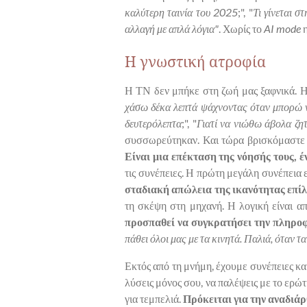
καλύτερη ταινία του 2025
;", "
Τι γίνεται σ
αλλαγή με απλά λόγια"
.
Χωρίς το
AI mode
η
Η γνωστική ατροφία
Η ΤΝ δεν μπήκε στη ζωή μας ξαφνικά. Ηρ
χάσω δέκα λεπτά ψάχνοντας όταν μπορώ 
δευτερόλεπτα
;", "
Γιατί να νιώθω άβολα ζη
συσσωρεύτηκαν. Και τώρα βρισκόμαστε 
Είναι μια επέκταση της νόησής τους, 
τις συνέπειες. Η πρώτη μεγάλη συνέπεια ε
σταδιακή απώλεια της ικανότητας επί
τη σκέψη στη μηχανή. Η λογική είναι απ
προσπαθεί να συγκρατήσει την πληρο
πάθει όλοι μας με τα κινητά. Παλιά, όταν 
Εκτός από τη μνήμη, έχουμε συνέπειες κα
λύσεις μόνος σου, να παλέψεις με το ερώτ
για τεμπελιά.
Πρόκειται για την αναδιάρ