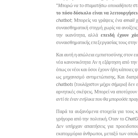
"
Μπορώ να το σταματήσω οποιαδήποτε στ
το πόσο δύσκολο είναι να λειτουργήσει
chatbot
; Μπορείς να γράψεις ένα
email
χ
συναισθηματική στιγμή χωρίς να ανοίξεις
την ικανότητα, αλλά
επειδή έχουν χά
συναισθηματικής επεξεργασίας τους στην Τ
Και αυτή η απώλεια εμπιστοσύνης στον εαυ
νέα κανονικότητα Αν η εξάρτηση από την
όπως οι νέοι και όσοι έχουν ήδη κάποιες
ως μηχανισμό αντιμετώπισης. Και διατρ
chatbots
(
τουλάχιστον μέχρι σήμερα
) δεν
αρνητικές σκέψεις. Μπορεί να αποτύχουν
αντί σε έναν ενήλικα που θα μπορούσε πρα
Παρά τα αυξανόμενα στοιχεία για τους κ
γρήγορα από την πολιτική. Οταν το
Chat
Δεν υπήρχαν απαιτήσεις για προειδοποι
εκατομμύρια άνθρωποι, μεταξύ των οποίω