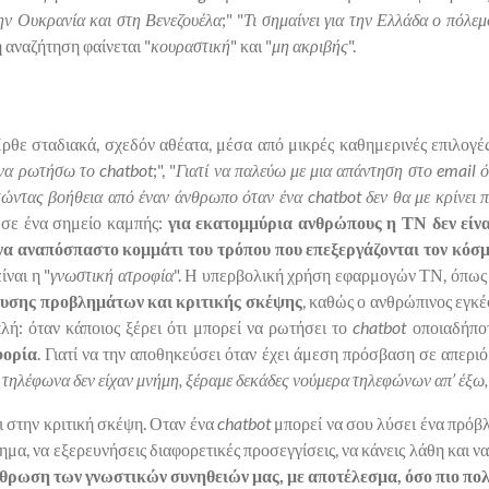
την Ουκρανία και στη Βενεζουέλα
;" "
Τι σημαίνει για την Ελλάδα ο πόλε
 αναζήτηση φαίνεται "
κουραστική
" και "
μη ακριβής
".
θε σταδιακά, σχεδόν αθέατα, μέσα από μικρές καθημερινές επιλογές
να ρωτήσω το chatbot
;", "
Γιατί να παλεύω με μια απάντηση στο email ό
τώντας βοήθεια από έναν άνθρωπο όταν ένα chatbot δεν θα με κρίνει π
σε ένα σημείο καμπής:
για εκατομμύρια ανθρώπους η ΤΝ δεν είνα
ένα αναπόσπαστο κομμάτι του τρόπου που επεξεργάζονται τον κόσ
ίναι η "
γνωστική ατροφία
". Η υπερβολική χρήση εφαρμογών ΤΝ, όπως
λυσης προβλημάτων και κριτικής σκέψης
, καθώς ο ανθρώπινος εγκέ
λή: όταν κάποιος ξέρει ότι μπορεί να ρωτήσει το
chatbot
οποιαδήποτ
φορία
. Γιατί να την αποθηκεύσει όταν έχει άμεση πρόσβαση σε απεριό
τα τηλέφωνα δεν είχαν μνήμη, ξέραμε δεκάδες νούμερα τηλεφώνων απ’ έξω
ι στην κριτική σκέψη. Οταν ένα
chatbot
μπορεί να σου λύσει ένα πρόβ
ημα, να εξερευνήσεις διαφορετικές προσεγγίσεις, να κάνεις λάθη και να
θρωση των γνωστικών συνηθειών μας, με αποτέλεσμα, όσο πιο πολλ