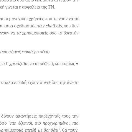
κή γίνεται η ασφάλεια της ΤΝ.
ι οι μοναχικοί χρήστες που τείνουν να τα
αι και o σχεδιασμός των
chatbots
, που δεν
νουν να τα χρησιμοποιείς όσο το δυνατόν
 απαντήσεις ειδικά για σένα
)
 ό,τι χρειάζεσαι να ακούσεις
), και κυρίως •
ο, αλλά επειδή έχουν συνηθίσει την άνεση
δίνουν απαντήσεις παρέχοντάς τους την
όσο "
πιο έξυπνοι, πιο προχωρημένοι, πιο
χρησιμοποιώ επειδή με βοηθάει",
θα πουν.