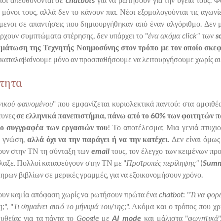
όνοι τους, αλλά δεν το κάνουν πια. Νέοι εξομολογούνται τις αγωνί
ενοι σε απαντήσεις που δημιουργήθηκαν από έναν αλγόριθμο. Δεν μι
άρχουν συμπτώματα στέρησης, δεν υπάρχει το "
ένα ακόμα click"
των
s
μάτωση της Τεχνητής Νοημοσύνης στον τρόπο με τον οποίο σκεφ
 καταλαβαίνουμε μόνο αν προσπαθήσουμε να λειτουργήσουμε χωρίς αυ
τητα
νικού φαινομένου
" που εμφανίζεται κυριολεκτικά παντού: στα αμφιθέα
ευνες
σε ελληνικά πανεπιστήμια, πάνω από το 60% των φοιτητών πα
ιο συγγραφέα των εργασιών του
! Το αποτέλεσμα; Μια γενιά πτυχι
η γνώση,
αλλά όχι να την παράγει ή να την κατέχει
. Δεν είναι όμως
τουν στην ΤΝ τη σύνταξη των
email
τους, τον έλεγχο των κειμένων π
άλλαξε. Πολλοί καταφεύγουν στην ΤΝ με "
Προτροπές περίληψης"
(
Summ
ηρων βιβλίων σε μερικές γραμμές, για να εξοικονομήσουν χρόνο.
νουν καμία απόφαση χωρίς να ρωτήσουν πρώτα ένα
chatbot
: "
Τι να φο
η
;", "
Τι σημαίνει αυτό το μήνυμά του/της
;". Ακόμα και ο τρόπος που χ
υθείας για τα πάντα το
Google
με
AI mode
και μάλιστα "
φωνητικά