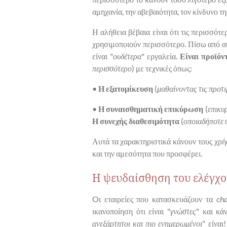
αμηχανία, την αβεβαιότητα, τον κίνδυνο τη
Η αλήθεια βέβαια είναι ότι τις περισσότε
χρησιμοποιούν περισσότερο. Πίσω από αυ
είναι "
ουδέτερα
" εργαλεία.
Είναι προϊόν
περισσότερο
) με τεχνικές όπως:
•
Η εξατομίκευση
(
μαθαίνοντας τις προτι
•
Η συναισθηματική επικύρωση
(
επικυρ
Η συνεχής διαθεσιμότητα
(
οποιαδήποτε σ
Αυτά τα χαρακτηριστικά κάνουν τους χρήσ
και την αμεσότητα που προσφέρει.
Η ψευδαίσθηση του ελέγχο
Oι εταιρείες που κατασκευάζουν τα
cha
ικανοποίηση ότι είναι "
γνώστες
" και κά
ανεξάρτητοι και πιο ενημερωμένοι
" είναι