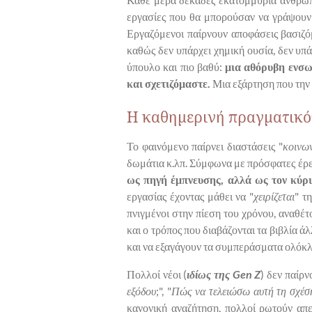
εργασίες που θα μπορούσαν να γράψουν μ
Εργαζόμενοι παίρνουν αποφάσεις βασιζόμ
καθώς δεν υπάρχει χημική ουσία, δεν υπ
ύπουλο και πιο βαθύ:
μια αθόρυβη ενσω
και σχετιζόμαστε.
Μια εξάρτηση που την
Η καθημερινή πραγματικό
Το φαινόμενο παίρνει διαστάσεις "
κοινω
δωμάτια κ.λπ. Σύμφωνα με πρόσφατες έρ
ως πηγή έμπνευσης, αλλά ως τον κύρ
εργασίας έχοντας μάθει να "
χειρίζεται
" τ
πνιγμένοι στην πίεση του χρόνου, αναθέ
και ο τρόπος που διαβάζονται τα βιβλία 
και να εξαγάγουν τα συμπεράσματα ολόκλ
Πολλοί νέοι (
ιδίως της Gen Z
) δεν παίρ
εξόδου
;", "
Πώς να τελειώσω αυτή τη σχέσ
κανονική αναζήτηση, πολλοί ρωτούν απε