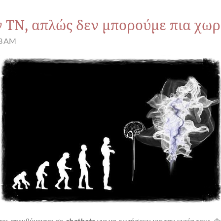
ν ΤΝ, απλώς δεν μπορούμε πια χωρ
43 AM
οι απευθύνονται σε
chatbots
για να ρωτήσουν για την υγεία τους. 