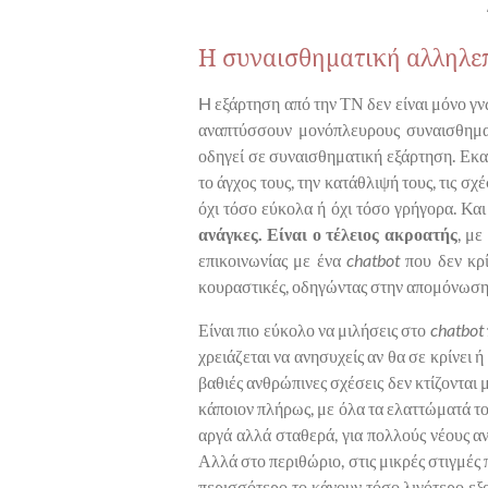
Η συναισθηματική αλληλε
H εξάρτηση από την ΤΝ δεν είναι μόνο γν
αναπτύσσουν μονόπλευρους συναισθηματ
οδηγεί σε συναισθηματική εξάρτηση. Εκα
το άγχος τους, την κατάθλιψή τους, τις σ
όχι τόσο εύκολα ή όχι τόσο γρήγορα. Και
ανάγκες. Είναι ο τέλειος ακροατής
, με
επικοινωνίας με ένα
chatbot
που δεν κρί
κουραστικές, οδηγώντας στην απομόνωση
Είναι πιο εύκολο να μιλήσεις στο
chatbot
χρειάζεται να ανησυχείς αν θα σε κρίνει 
βαθιές ανθρώπινες σχέσεις δεν κτίζονται 
κάποιον πλήρως, με όλα τα ελαττώματά του
αργά αλλά σταθερά, για πολλούς νέους α
Αλλά στο περιθώριο, στις μικρές στιγμές
περισσότερο το κάνουν τόσο λιγότερο εξα