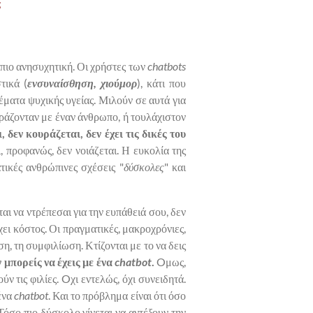
;
 πιο ανησυχητική. Οι χρήστες των
chatbots
τικά (
ενσυναίσθηση, χιούμορ
), κάτι που
έματα ψυχικής υγείας. Μιλούν σε αυτά για
οιράζονταν με έναν άνθρωπο, ή τουλάχιστον
 δεν κουράζεται, δεν έχει τις δικές του
, προφανώς, δεν νοιάζεται. Η ευκολία της
τικές ανθρώπινες σχέσεις "
δύσκολες
" και
ται να ντρέπεσαι για την ευπάθειά σου, δεν
χει κόστος. Οι πραγματικές, μακροχρόνιες,
η, τη συμφιλίωση. Κτίζονται με το να δεις
 μπορείς να έχεις με ένα
chatbot
.
Oμως,
ν τις φιλίες. Oχι εντελώς, όχι συνειδητά.
ένα
chatbot
. Και το πρόβλημα είναι ότι όσο
Τόσο πιο δύσκολο γίνεται να αντέξουν την