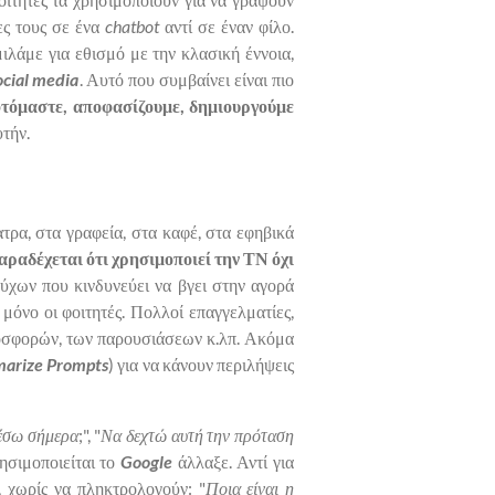
ες τους σε ένα
chatbot
αντί σε έναν φίλο.
λάμε για εθισμό με την κλασική έννοια,
ocial media
. Αυτό που συμβαίνει είναι πιο
τόμαστε, αποφασίζουμε, δημιουργούμε
τήν.
τρα, στα γραφεία, στα καφέ, στα εφηβικά
ραδέχεται ότι χρησιμοποιεί την ΤΝ όχι
ούχων που κινδυνεύει να βγει στην αγορά
 μόνο οι φοιτητές. Πολλοί επαγγελματίες,
ροσφορών, των παρουσιάσεων κ.λπ. Ακόμα
arize Prompts
) για να κάνουν περιλήψεις
ρέσω σήμερα
;", "
Να δεχτώ αυτή την πρόταση
ρησιμοποιείται το
Google
άλλαξε. Αντί για
", χωρίς να πληκτρολογούν: "
Ποια είναι η