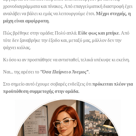
χρονοδιαγράμματα και πίνακες. Από επαγγελματική διαστροφή έχει
αναλάβει να βάλει κι εμάς να λειτουργούμε έτσι.
Μέχρι στιγμής, η
μάχη είναι αμφίρροπη
.
Πώς βρέθηκε στην ομάδα; Πολύ απλά.
Είδε φως και μπήκε
. Από
τότε δεν ξαναβρήκε την έξοδο και, μεταξύ μας, μάλλον δεν την
ψάχνει κιόλας.
Κι όσο κι αν προσπάθησε να αντισταθεί, τελικά υπέκυψε κι εκείνη.
Ναι... της αρέσει το "
Όσα Παίρνει ο Άνεμος
"
.
Στο σημείο αυτό έχουμε σοβαρές ενδείξεις ότι
πρόκειται πλέον για
προϋπόθεση συμμετοχής στην ομάδα.