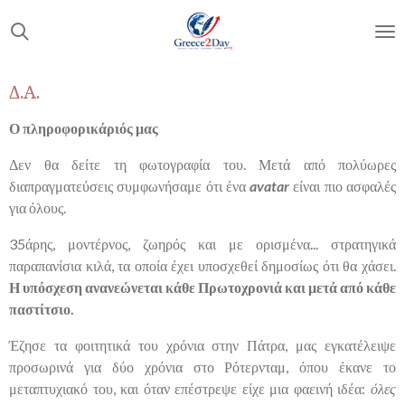
Skip
to
main
content
Δ.Α.
Ο πληροφορικάριός μας
Δεν θα δείτε τη φωτογραφία του. Μετά από πολύωρες
διαπραγματεύσεις συμφωνήσαμε ότι ένα
avatar
είναι πιο ασφαλές
για όλους.
35άρης, μοντέρνος, ζωηρός και με ορισμένα... στρατηγικά
παραπανίσια κιλά, τα οποία έχει υποσχεθεί δημοσίως ότι θα χάσει.
Η υπόσχεση ανανεώνεται κάθε Πρωτοχρονιά και μετά από κάθε
παστίτσιο.
Έζησε τα φοιτητικά του χρόνια στην Πάτρα, μας εγκατέλειψε
προσωρινά για δύο χρόνια στο Ρότερνταμ, όπου έκανε το
μεταπτυχιακό του, και όταν επέστρεψε είχε μια φαεινή ιδέα:
όλες