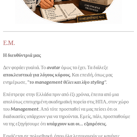
Ε.Μ.
Η διευθύντριά μας
Δεν φοράει γυαλιά. Το
avatar
όμως τα έχει. Τα διάλεξε
αποκλειστικά για λόγους κύρους
. Και επειδή, όπως μας
ενημέρωσε, "
το management θέλει και λίγο styling
".
Επέστρεψε στην Ελλάδα πριν από έξι χρόνια, έπειτα από μια
απολύτως επιτυχημένη ακαδημαϊκή πορεία στις ΗΠΑ, στον χώρο
του
Management
. Από τότε προσπαθεί να μας πείσει ότι οι
διαδικασίες υπάρχουν για να τηρούνται. Εμείς, πάλι, προσπαθούμε
να της εξηγήσουμε ότι
υπάρχουν και οι... εξαιρέσεις
.
Εργάζεται σε πολυεθνική, όπου όλα λειτουργούν με κανόνες,