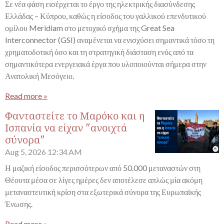
Σε νέα φάση εισέρχεται το έργο της ηλεκτρικής διασύνδεσης
Ελλάδας – Κύπρου, καθώς η είσοδος του γαλλικού επενδυτικού
ομίλου Meridiam στο μετοχικό σχήμα της Great Sea
Interconnector (GSI) αναμένεται να ενισχύσει σημαντικά τόσο τη
χρηματοδοτική όσο και τη στρατηγική διάσταση ενός από τα
σημαντικότερα ενεργειακά έργα που υλοποιούνται σήμερα στην
Ανατολική Μεσόγειο.
Read more »
Φανταστείτε το Μαρόκο και η
Ισπανία να είχαν "ανοιχτά
σύνορα"
Aug 5, 2026
12:34 AM
Η μαζική είσοδος περισσότερων από 50.000 μεταναστών στη
Θέουτα μέσα σε λίγες ημέρες δεν αποτέλεσε απλώς μία ακόμη
μεταναστευτική κρίση στα εξωτερικά σύνορα της Ευρωπαϊκής
Ένωσης.
Read more »