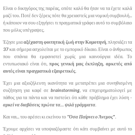
Είναι ο δικηγόρος της παρέας, οπότε καλό θα ήταν να τα έχετε καλά
μαζί του. Ποτέ δεν ξέρεις πότε θα χρειαστείς μια νομική συμβουλή...
ή κάποιον να σου εξηγήσει τι πραγματικά γράφει αυτό το συμβόλαιο
που μόλις υπέγραψες.
Έζησε μια
αξέχαστη φοιτητική ζωή στην Κομοτηνή
, πλησιάζει τα
37
και σήμερα ασχολείται με το εμπορικό δίκαιο. Είναι ο άνθρωπος
που σπάνια θα εμφανιστεί χωρίς μια καινούργια ιδέα. Το
εντυπωσιακό είναι ότι,
προς γενική μας έκπληξη, αρκετές από
αυτές είναι πραγματικά εξαιρετικές
.
Έχει μια αξιοζήλευτη ικανότητα να μετατρέπει μια συνηθισμένη
συζήτηση για καφέ σε
brainstorming
, να επιχειρηματολογεί με
πάθος για τα πάντα και να πιστεύει ότι κάθε πρόβλημα έχει λύση -
αρκεί να διαβάσεις πρώτα τα... ψιλά γράμματα
.
Και ναι... του αρέσει κι εκείνου το "
Όσα Παίρνει ο Άνεμος
"
.
Έχουμε αρχίσει να υποψιαζόμαστε ότι κάτι συμβαίνει με αυτό το