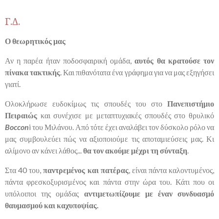
Γ.Δ.
Ο θεωρητικός μας
Αν η παρέα ήταν ποδοσφαιρική ομάδα,
αυτός θα κρατούσε τον
πίνακα τακτικής
. Και πιθανότατα ένα γράφημα για να μας εξηγήσει
γιατί.
Ολοκλήρωσε ευδοκίμως τις σπουδές του στο
Πανεπιστήμιο
Πειραιώς
και συνέχισε με μεταπτυχιακές σπουδές στο θρυλικό
Boccon
i του Μιλάνου. Από τότε έχει αναλάβει τον δύσκολο ρόλο να
μας συμβουλεύει πώς να αξιοποιούμε τις αποταμιεύσεις μας. Κι
αλίμονο αν κάνει λάθος...
θα τον ακούμε μέχρι τη σύνταξη
.
Στα 40 του,
παντρεμένος και πατέρας
, είναι πάντα καλοντυμένος,
πάντα φρεσκοξυρισμένος και πάντα στην ώρα του. Κάτι που οι
υπόλοιποι της ομάδας
αντιμετωπίζουμε με έναν συνδυασμό
θαυμασμού και καχυποψίας.