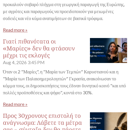
προκαλούν σοβαρό πλήγμα στη γεωργική παραγωγή της Ευρώπης,
με αγρότες και παραγωγούς να προειδοποιούν για μειωμένες
σοδειές και νέο κύμα ανατιμήσεων σε βασικά τρόφιμα.
Read more »
Γιατί πιθανότατα οι
«Μαρίες» δεν θα φτάσουν
μέχρι τις εκλογές
Aug 4, 2026
3:45 PM
Όταν οι 2 "Μαρίες", η "Μαρία των Τεμπών" Καρυστιανού και η
"Μαρία των Παλαιοημερολογιτών" Γκρασία, ανακοίνωσαν το
κόμμα τους, οι δημοσκοπήσεις τους έδιναν δυνητικό κοινό "και υπό
πολλές προϋποθέσεις και ψήφο", κοντά στο 30%.
Read more »
Προς 30χρονους επιστολή το
ανάγνωσμα: Λάβετε τα μέτρα
σας - σύνταξη δεν θα πάρετε