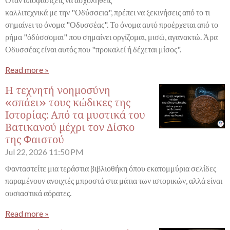
καλλιτεχνικά με την "Οδύσσεια", πρέπει να ξεκινήσεις από το τι
σημαίνει το όνομα "Οδυσσέας". Το όνομα αυτό προέρχεται από το
ρήμα "ὀδύσσομαι" που σημαίνει οργίζομαι, μισώ, αγανακτώ. Άρα
Οδυσσέας είναι αυτός που "προκαλεί ή δέχεται μίσος".
Read more »
Η τεχνητή νοημοσύνη
«σπάει» τους κώδικες της
Ιστορίας: Από τα μυστικά του
Βατικανού μέχρι τον Δίσκο
της Φαιστού
Jul 22, 2026
11:50 PM
Φανταστείτε μια τεράστια βιβλιοθήκη όπου εκατομμύρια σελίδες
παραμένουν ανοιχτές μπροστά στα μάτια των ιστορικών, αλλά είναι
ουσιαστικά αόρατες.
Read more »