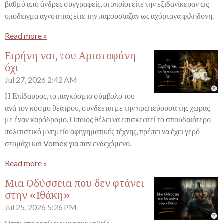
βαθμό από άνδρες συγγραφείς, οι οποίοι είτε την εξιδανίκευαν ως
υπόδειγμα αγνότητας είτε την παρουσίαζαν ως αχόρταγα φιλήδονη.
Read more »
Ειρήνη ναι, του Αριστοφάνη
όχι
Jul 27, 2026
2:42 AM
Η Επίδαυρος, το παγκόσμιο σύμβολο του
ανά τον κόσμο θεάτρου, συνδέεται με την πρωτεύουσα της χώρας
με έναν καρόδρομο. Όποιος θέλει να επισκεφτεί το σπουδαιότερο
πολιτιστικό μνημείο αφηγηματικής τέχνης, πρέπει να έχει γερό
στομάχι και Vomex για παν ενδεχόμενο.
Read more »
Μια Οδύσσεια που δεν φτάνει
στην «Ιθάκη»
Jul 25, 2026
5:26 PM
Όταν αποφασίζεις να ασχοληθείς