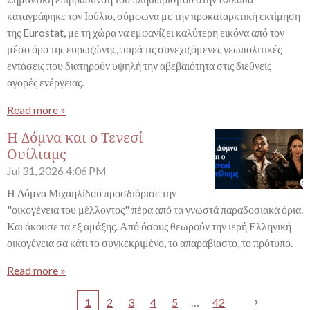
καταγράφηκε τον Ιούλιο, σύμφωνα με την προκαταρκτική εκτίμηση
της Eurostat, με τη χώρα να εμφανίζει καλύτερη εικόνα από τον
μέσο όρο της ευρωζώνης, παρά τις συνεχιζόμενες γεωπολιτικές
εντάσεις που διατηρούν υψηλή την αβεβαιότητα στις διεθνείς
αγορές ενέργειας.
Read more »
Η Δόμνα και ο Τενεσί
Ουίλιαμς
Jul 31, 2026
4:06 PM
Η Δόμνα Μιχαηλίδου προσδιόρισε την
"οικογένεια του μέλλοντος" πέρα από τα γνωστά παραδοσιακά όρια.
Και άκουσε τα εξ αμάξης. Από όσους θεωρούν την ιερή Ελληνική
οικογένεια σα κάτι το συγκεκριμένο, το απαραβίαστο, το πρότυπο.
Read more »
1
2
3
4
5
42