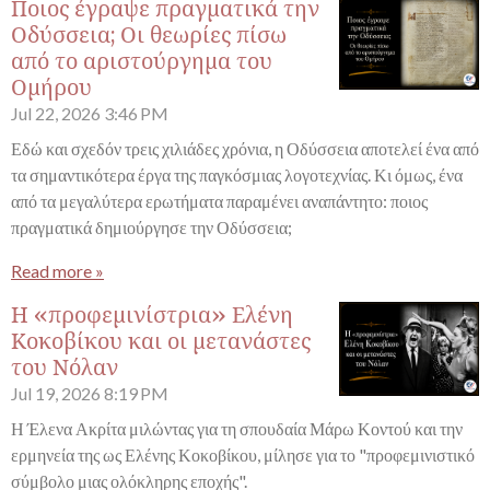
Ποιος έγραψε πραγματικά την
Οδύσσεια; Οι θεωρίες πίσω
από το αριστούργημα του
Ομήρου
Jul 22, 2026
3:46 PM
Εδώ και σχεδόν τρεις χιλιάδες χρόνια, η Οδύσσεια αποτελεί ένα από
τα σημαντικότερα έργα της παγκόσμιας λογοτεχνίας. Κι όμως, ένα
από τα μεγαλύτερα ερωτήματα παραμένει αναπάντητο: ποιος
πραγματικά δημιούργησε την Οδύσσεια;
Read more »
Η «προφεμινίστρια» Ελένη
Κοκοβίκου και οι μετανάστες
του Νόλαν
Jul 19, 2026
8:19 PM
Η Έλενα Ακρίτα μιλώντας για τη σπουδαία Μάρω Κοντού και την
ερμηνεία της ως Ελένης Κοκοβίκου, μίλησε για το "προφεμινιστικό
σύμβολο μιας ολόκληρης εποχής".