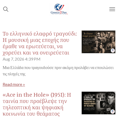
Skip
to
main
content
Το ελληνικό ελαφρό τραγούδι:
Η μουσική μιας εποχής που
έμαθε να ερωτεύεται, να
χορεύει και να ονειρεύεται
Aug 7, 2026
4:39 PM
Μια Ελλάδα που τραγουδούσε πριν ακόμη προλάβει να επουλώσει
τις πληγές της
Read more »
«Ace in the Hole» (1951): Η
ταινία που προέβλεψε την
τηλεοπτική και ψηφιακή
κοινωνία του θεάματος