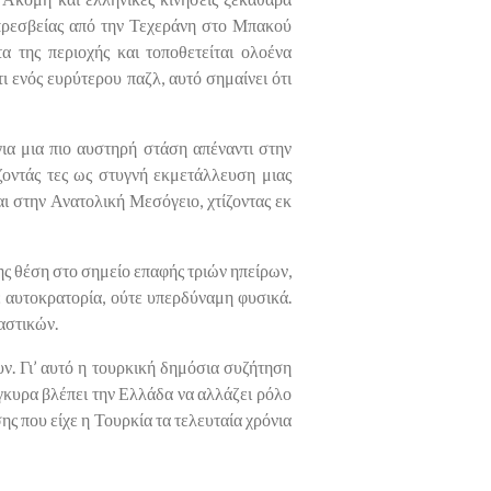
πρεσβείας από την Τεχεράνη στο Μπακού
 της περιοχής και τοποθετείται ολοένα
 ενός ευρύτερου παζλ, αυτό σημαίνει ότι
ια μια πιο αυστηρή στάση απέναντι στην
άζοντάς τες ως στυγνή εκμετάλλευση μιας
αι στην Ανατολική Μεσόγειο, χτίζοντας εκ
ης θέση στο σημείο επαφής τριών ηπείρων,
ε αυτοκρατορία, ούτε υπερδύναμη φυσικά.
λαστικών.
υν. Γι’ αυτό η τουρκική δημόσια συζήτηση
Άγκυρα βλέπει την Ελλάδα να αλλάζει ρόλο
ς που είχε η Τουρκία τα τελευταία χρόνια