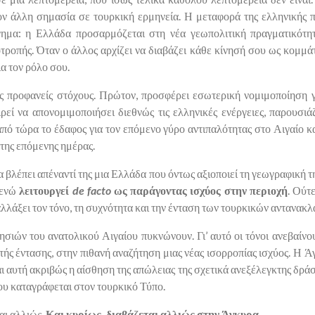
ον άλλη σημασία σε τουρκική ερμηνεία. Η μεταφορά της ελληνικής 
γημα: η Ελλάδα προσαρμόζεται στη νέα γεωπολιτική πραγματικότητα
ροπής. Όταν ο άλλος αρχίζει να διαβάζει κάθε κίνησή σου ως κομμάτι
ια τον ρόλο σου.
ις προφανείς στόχους. Πρώτον, προσφέρει εσωτερική νομιμοποίηση γ
ρεί να απονομιμοποιήσει διεθνώς τις ελληνικές ενέργειες, παρουσι
 από τώρα το έδαφος για τον επόμενο γύρο αντιπαλότητας στο Αιγαίο κ
της επόμενης ημέρας.
 βλέπει απέναντί της μια Ελλάδα που όντως αξιοποιεί τη γεωγραφική τ
, ενώ
λειτουργεί
de facto
ως παράγοντας ισχύος στην περιοχή
. Ούτ
αλλάξει τον τόνο, τη συχνότητα και την ένταση των τουρκικών αντανακ
ησιών του ανατολικού Αιγαίου πυκνώνουν. Γι’ αυτό οι τόνοι ανεβαίνο
στής έντασης, στην πιθανή αναζήτηση μιας νέας ισορροπίας ισχύος. Η 
ι αυτή ακριβώς η αίσθηση της απώλειας της σχετικά ανεξέλεγκτης δράση
που καταγράφεται στον τουρκικό Τύπο.
αι αλλιώς.
Και κυρίως, διαβάζεται αλλιώς στην Άγκυρα.