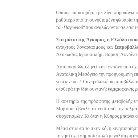
Όποιος παρατηρήσει με λίγη παραπάνω προ
βαθύτερο από τη συνηθισμένη φλυαρία της
του Παγωνιού
" που αναλώνονται σε εσωτ
Στα μάτια της Άγκυρας, η Ελλάδα απο
ανοιχτούς λογαριασμούς και
ξεπροβάλλ
Λευκωσία, Ιερουσαλήμ, Παρίσι, Λονδίνο 
Αυτό ακριβώς εξηγεί και τον τόνο που έχ
Ανατολική Μεσόγειο την προηγούμενη εικ
να στενεύει. Όταν η σκακιέρα μεταβάλλετα
σταθερά την ίδια συνταγή:
νομιμοφανής ρη
Η αφετηρία της πρόσφατης μεταβολής υ
Μαρτίου, έβγαλε το νησί από την τελμα
συσχετισμών. Κι όταν η Κύπρος μπαίνει 
Μέσα σε αυτό το σκηνικό, η κινητοποίηση
το νησί έχει σημασία πολύ μεγαλύτερη α