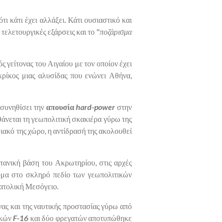
ι κάτι έχει αλλάξει. Κάτι ουσιαστικό και
τελετουργικές εξάρσεις και το "
ποζάρισμα
ς γείτονας του Αιγαίου με τον οποίον έχει
 κρίκος μιας αλυσίδας που ενώνει Αθήνα,
 συνηθίσει την
απουσία
hard-power
στην
άνεται τη γεωπολιτική σκακιέρα γύρω της
μιακό της χώρο, η αντίδρασή της ακολουθεί
τανική βάση του Ακρωτηρίου, στις αρχές
ομα στο σκληρό πεδίο των γεωπολιτικών
νατολική Μεσόγειο.
νας και της ναυτικής προστασίας γύρω από
ικών
F-16
και δύο φρεγατών αποτυπώθηκε