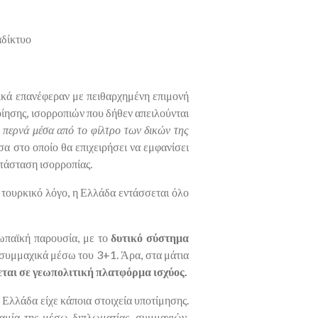
αδίκτυο
ικά επανέφεραν με πειθαρχημένη επιμονή
ίησης, ισορροπιών που δήθεν απειλούνται
ν περνά μέσα από το φίλτρο των δικών της
έσα στο οποίο θα επιχειρήσει να εμφανίσει
τάσταση ισορροπίας.
ν τουρκικό λόγο, η Ελλάδα εντάσσεται όλο
ρωπαϊκή παρουσία, με το
δυτικό σύστημα
συμμαχικά μέσω του 3+1. Άρα, στα μάτια
πεται σε γεωπολιτική πλατφόρμα ισχύος.
 Ελλάδα είχε κάποια στοιχεία υποτίμησης.
αμία της μέσω διπλωματίας, συμμαχιών,