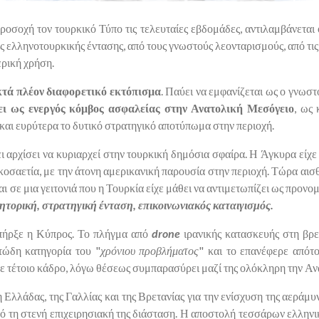
σοχή τον τουρκικό Τύπο τις τελευταίες εβδομάδες, αντιλαμβάνεται ότ
 ελληνοτουρκικής έντασης, από τους γνωστούς λεονταρισμούς, από τις 
ερική χρήση.
κτά πλέον διαφορετικό εκτόπισμα
. Παύει να εμφανίζεται ως ο γνωστό
ει ως ενεργός κόμβος ασφαλείας στην Ανατολική Μεσόγειο
, ως
και ευρύτερα το δυτικό στρατηγικό αποτύπωμα στην περιοχή.
ει αρχίσει να κυριαρχεί στην τουρκική δημόσια σφαίρα. Η Άγκυρα είχε
οσαετία, με την άτονη αμερικανική παρουσία στην περιοχή. Τώρα αισθ
ι σε μια γειτονιά που η Τουρκία είχε μάθει να αντιμετωπίζει ως προνο
τορική, στρατηγική ένταση, επικοινωνιακός καταιγισμός.
πήρξε η Κύπρος. Το πλήγμα από
drone
ιρανικής κατασκευής στη βρε
τώδη κατηγορία του "
χρόνιου προβλήματος
" και το επανέφερε απότ
σε τέτοιο κάδρο, λόγω θέσεως συμπαρασύρει μαζί της ολόκληρη την Α
 Ελλάδας, της Γαλλίας και της Βρετανίας για την ενίσχυση της αεράμυ
πό τη στενή επιχειρησιακή της διάσταση. Η αποστολή τεσσάρων ελλην