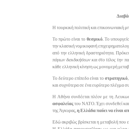
Διαβά
Η τουρκική πολιτική και επικοινωνιακή μ
Το πρώτο είναι το
θεσμικό
. Το υπουργεί
την κλασική νομικοφανή επιχειρηματολογ
από την ελληνική δραστηριότητα. Πρόκε
πάγιων διεκδικήσεων και στο τέλος την π
κάθε ελληνική κίνηση ως μονομερή μεταβ
Το δεύτερο επίπεδο είναι το
στρατηγικό
και συχνότερα σε ένα ευρύτερο πλέγμα 
Η Αθήνα συνδέεται πλέον με τη Λευκωσία
ασφαλείας
του ΝΑΤΟ. Έχει συνδεθεί και
της Άγκυρας,
η Ελλάδα παύει να είναι α
Εδώ ακριβώς βρίσκεται η μεταβολή που εν
Η Ελλάδα παρουσιαζόταν ως μια χώρα π