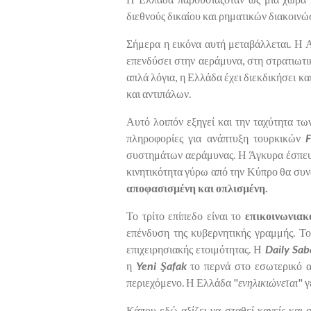
διεθνούς δικαίου και ρηματικών διακοινώ
Σήμερα η εικόνα αυτή μεταβάλλεται. Η Αθ
επενδύσει στην αεράμυνα, στη στρατιωτι
απλά λόγια, η Ελλάδα έχει διεκδικήσει κ
και αντιπάλων.
Αυτό λοιπόν εξηγεί και την ταχύτητα τω
πληροφορίες για ανάπτυξη τουρκικών
συστημάτων αεράμυνας. Η Άγκυρα έσπευσε
κινητικότητα γύρω από την Κύπρο θα συν
αποφασισμένη και οπλισμένη.
Το τρίτο επίπεδο είναι το
επικοινωνιακ
επένδυση της κυβερνητικής γραμμής. Το
επιχειρησιακής ετοιμότητας. Η
Daily Sa
η
Yeni Şafak
το περνά στο εσωτερικό α
περιεχόμενο. Η Ελλάδα "
ενηλικιώνεται
" 
Κάπου εδώ αξίζει να σταθεί κανείς και 