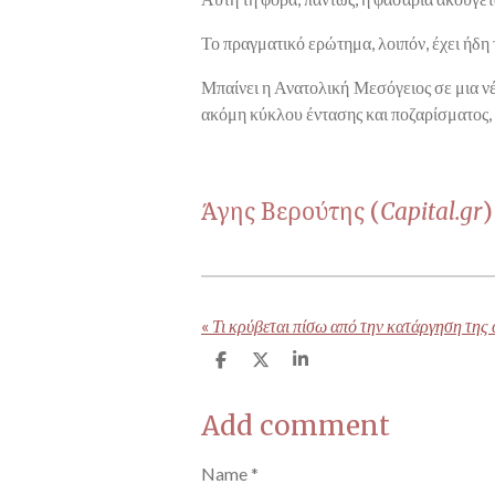
Το πραγματικό ερώτημα, λοιπόν, έχει ήδη 
Μπαίνει η Ανατολική Μεσόγειος σε μια νέ
ακόμη κύκλου έντασης και ποζαρίσματος, 
Άγης Βερούτης (
Capital.gr
«
Τι κρύβεται πίσω από την κατάργηση της
S
S
S
h
h
h
a
a
a
Add comment
r
r
r
e
e
e
Name *