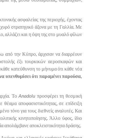
κτονικής ασφαλείας της περιοχής, έχοντας
σχυρό στρατηγικό άξονα με τη Γαλλία. Με
λο, αλλάζει και η όψη της στο μυαλό φίλων
γύρω από την Κύπρο, άρχισαν να διαρρέουν
οστολής έξι τουρκικών αεροσκαφών και
 κάθε κατεύθυνση το μήνυμα ότι κάθε νέα
να υπενθυμίσει ότι παραμένει παρούσα,
αρχία. Το
Anadolu
προσφέρει τη θεσμική
σε θέαμα αποφασιστικότητας, σε επίδειξη
ένο τόνο για τους διεθνείς αναλυτές. Και
λιτικής κινητοποίησης. Άλλο ύφος, ίδιο
κία απολάμβανε αποκλειστικότητα δράσης.
. Ακόμη και ελληνικές κινήσεις ξεκάθαρα