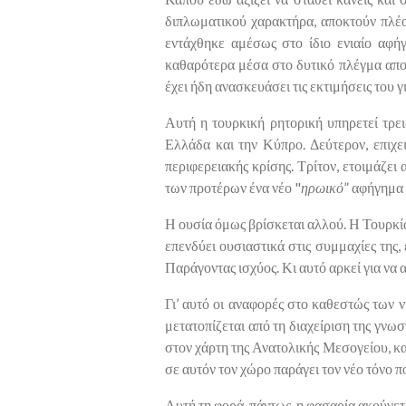
διπλωματικού χαρακτήρα, αποκτούν πλέ
εντάχθηκε αμέσως στο ίδιο ενιαίο αφή
καθαρότερα μέσα στο δυτικό πλέγμα αποτ
έχει ήδη ανασκευάσει τις εκτιμήσεις του γ
Αυτή η τουρκική ρητορική υπηρετεί τρε
Ελλάδα και την Κύπρο. Δεύτερον, επιχει
περιφερειακής κρίσης. Τρίτον, ετοιμάζει
των προτέρων ένα νέο "
ηρωικό
” αφήγημα 
Η ουσία όμως βρίσκεται αλλού. Η Τουρκία
επενδύει ουσιαστικά στις συμμαχίες της
Παράγοντας ισχύος. Κι αυτό αρκεί για να 
Γι’ αυτό οι αναφορές στο καθεστώς των ν
μετατοπίζεται από τη διαχείριση της γνω
στον χάρτη της Ανατολικής Μεσογείου, κα
σε αυτόν τον χώρο παράγει τον νέο τόνο 
Αυτή τη φορά, πάντως, η φασαρία ακούγετ