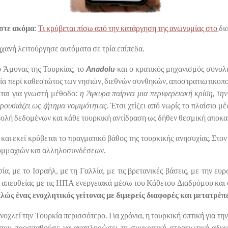
στε ακόμα
:
Τι κρύβεται πίσω από την κατάργηση της ανωνυμίας στο
δι
ηχανή λειτούργησε αυτόματα σε τρία επίπεδα.
ο Άμυνας της Τουρκίας, το
Anadolu
και ο κρατικός μηχανισμός συνολ
ία περί καθεστώτος των νησιών, διεθνών συνθηκών, αποστρατιωτικοπο
ιται για γνωστή μέθοδο:
η Άγκυρα παίρνει μια περιφερειακή κρίση, τη
αρουσιάζει ως ζήτημα νομιμότητας
. Έτσι χτίζει από νωρίς το πλαίσιο μ
ολή δεδομένων και κάθε τουρκική αντίδραση ως δήθεν θεσμική αποκα
, και εκεί κρύβεται το πραγματικό βάθος της τουρκικής ανησυχίας. Στο
συμμαχιών και αλληλοσυνδέσεων.
, με το Ισραήλ, με τη Γαλλία, με τις βρετανικές βάσεις, με την ευ
 απευθείας με τις ΗΠΑ ενεργειακά μέσω του Κάθετου Διαδρόμου και 
πλώς ένας ενοχλητικός γείτονας με διμερείς διαφορές και μετατρέ
οχλεί την Τουρκία περισσότερο. Για χρόνια, η τουρκική οπτική για την
ου προσπαθούσε να αναπληρώσει τη συγκριτική στρατιωτική αδυν