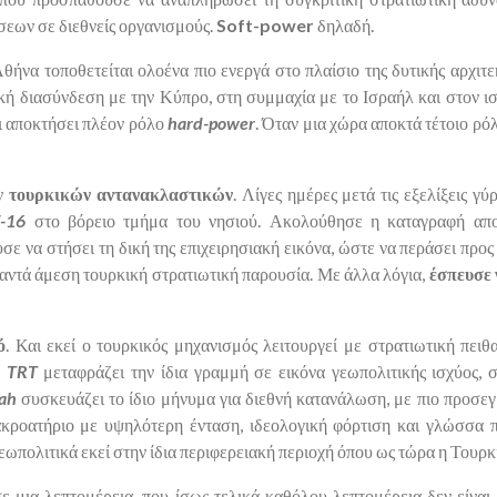
σεων σε διεθνείς οργανισμούς.
Soft-power
δηλαδή.
ήνα τοποθετείται ολοένα πιο ενεργά στο πλαίσιο της δυτικής αρχιτε
κή διασύνδεση με την Κύπρο, στη συμμαχία με το Ισραήλ και στον ι
αι αποκτήσει πλέον ρόλο
hard-power
. Όταν μια χώρα αποκτά τέτοιο ρό
ν
τουρκικών αντανακλαστικών
. Λίγες ημέρες μετά τις εξελίξεις 
F-16
στο βόρειο τμήμα του νησιού. Ακολούθησε η καταγραφή απ
 να στήσει τη δική της επιχειρησιακή εικόνα, ώστε να περάσει προς
αντά άμεση τουρκική στρατιωτική παρουσία. Με άλλα λόγια,
έσπευσε 
ό
. Και εκεί ο τουρκικός μηχανισμός λειτουργεί με στρατιωτική πειθ
TRT
μεταφράζει την ίδια γραμμή σε εικόνα γεωπολιτικής ισχύος, 
bah
συσκευάζει το ίδιο μήνυμα για διεθνή κατανάλωση, με πιο προσεγμ
κροατήριο με υψηλότερη ένταση, ιδεολογική φόρτιση και γλώσσα πο
γεωπολιτικά εκεί στην ίδια περιφερειακή περιοχή όπου ως τώρα η Τουρ
σε μια λεπτομέρεια, που ίσως τελικά καθόλου λεπτομέρεια δεν είναι