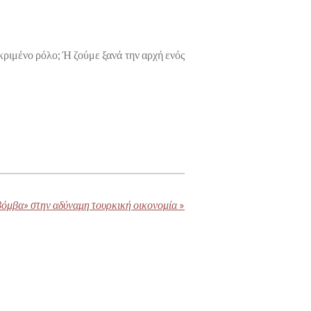
κριμένο ρόλο; Ή ζούμε ξανά την αρχή ενός
βόμβα» στην αδύναμη τουρκική οικονομία
»