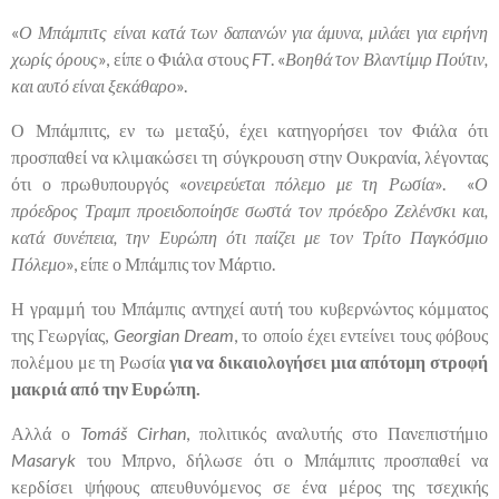
«
Ο Μπάμπιτς είναι κατά των δαπανών για άμυνα, μιλάει για ειρήνη
χωρίς όρους
», είπε ο Φιάλα στους
FT
. «
Βοηθά τον Βλαντίμιρ Πούτιν,
και αυτό είναι ξεκάθαρο
».
Ο Μπάμπιτς, εν τω μεταξύ, έχει κατηγορήσει τον Φιάλα ότι
προσπαθεί να κλιμακώσει τη σύγκρουση στην Ουκρανία, λέγοντας
ότι ο πρωθυπουργός «
ονειρεύεται πόλεμο με τη Ρωσία
». «
Ο
πρόεδρος Τραμπ προειδοποίησε σωστά τον πρόεδρο Ζελένσκι και,
κατά συνέπεια, την Ευρώπη ότι παίζει με τον Τρίτο Παγκόσμιο
Πόλεμο
», είπε ο Μπάμπις τον Μάρτιο.
Η γραμμή του Μπάμπις αντηχεί αυτή του κυβερνώντος κόμματος
της Γεωργίας,
Georgian Dream
, το οποίο έχει εντείνει τους φόβους
πολέμου με τη Ρωσία
για να δικαιολογήσει μια απότομη στροφή
μακριά από την Ευρώπη.
Αλλά ο
Tomáš Cirhan
, πολιτικός αναλυτής στο Πανεπιστήμιο
Masaryk
του Μπρνο, δήλωσε ότι ο Μπάμπιτς προσπαθεί να
κερδίσει ψήφους απευθυνόμενος σε ένα μέρος της τσεχικής