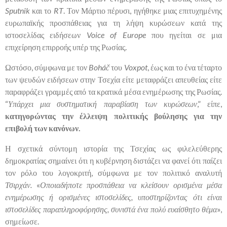
Sputnik
και το
RT
. Τον Μάρτιο πέρυσι, ηγήθηκε μιας επιτυχημένης
ευρωπαϊκής προσπάθειας για τη λήψη κυρώσεων κατά της
ιστοσελίδας ειδήσεων
Voice of Europe
που ηγείται σε μια
επιχείρηση επιρροής υπέρ της Ρωσίας.
Ωστόσο, σύμφωνα με τον
Boháč
του
Voxpot
, έως και το ένα τέταρτο
των ψευδών ειδήσεων στην Τσεχία είτε μεταφράζει απευθείας είτε
παραφράζει γραμμές από τα κρατικά μέσα ενημέρωσης της Ρωσίας.
“
Υπάρχει μια συστηματική παραβίαση των κυρώσεων
,” είπε,
κατηγορώντας την έλλειψη πολιτικής βούλησης για την
επιβολή των κανόνων.
Η σχετικά σύντομη ιστορία της Τσεχίας ως φιλελεύθερης
δημοκρατίας σημαίνει ότι η κυβέρνηση διστάζει να φανεί ότι παίζει
τον ρόλο του λογοκριτή, σύμφωνα με τον πολιτικό αναλυτή
Τσιρχάν.
«
Οποιαδήποτε προσπάθεια να κλείσουν ορισμένα μέσα
ενημέρωσης ή ορισμένες ιστοσελίδες, υποστηρίζοντας ότι είναι
ιστοσελίδες παραπληροφόρησης, συνιστά ένα πολύ ευαίσθητο θέμα
»,
σημείωσε.