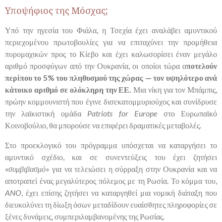
Υποψήφιος της Μόσχας;
Υπό την ηγεσία του Φιάλα, η Τσεχία έχει αναλάβει αμυντικού
περιεχομένου πρωτοβουλίες για να επιταχύνει την προμήθεια
πυρομαχικών προς το Κίεβο και έχει καλωσορίσει έναν μεγάλο
αριθμό προσφύγων από την Ουκρανία, οι οποίοι τώρα α
ποτελούν
περίπου το 5% του πληθυσμού της χώρας — τον υψηλότερο ανά
κάτοικο αριθμό σε ολόκληρη την ΕΕ.
Μια νίκη για τον Μπάμπις,
πρώην κομμουνιστή που έγινε δισεκατομμυριούχος και συνίδρυσε
την λαϊκιστική ομάδα
Patriots for Europe
στο Ευρωπαϊκό
Κοινοβούλιο, θα μπορούσε να επιφέρει δραματικές μεταβολές.
Στο προεκλογικό του πρόγραμμα υπόσχεται να καταργήσει το
αμυντικό σχέδιο, και σε συνεντεύξεις του έχει ζητήσει
«
συμβιβασμό
» για να τελειώσει η σύρραξη στην Ουκρανία και να
αποτραπεί ένας μεγαλύτερος πόλεμος με τη Ρωσία. Το κόμμα του,
ANO
, έχει επίσης ζητήσει να καταργηθεί μια νομική διάταξη που
διευκολύνει τη δίωξη όσων μεταδίδουν ευαίσθητες πληροφορίες σε
ξένες δυνάμεις, συμπεριλαμβανομένης της Ρωσίας.