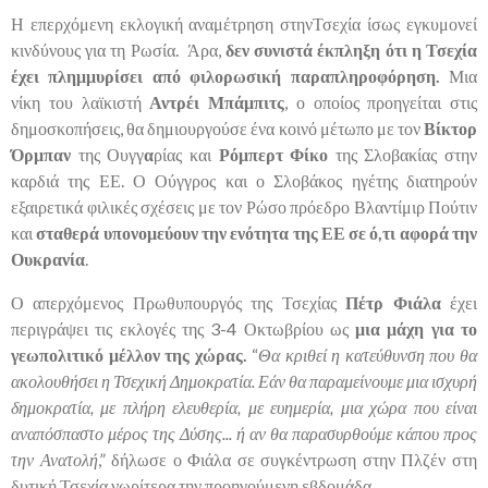
Η επερχόμενη εκλογική αναμέτρηση στηνΤσεχία ίσως εγκυμονεί
κινδύνους για τη Ρωσία. Άρα,
δεν συνιστά έκπληξη ότι η Τσεχία
έχει πλημμυρίσει από φιλορωσική παραπληροφόρηση.
Μια
νίκη του λαϊκιστή
Αντρέι Μπάμπιτς
, ο οποίος προηγείται στις
δημοσκοπήσεις, θα δημιουργούσε ένα κοινό μέτωπο με τον
Βίκτορ
Όρμπαν
της Ουγγ
α
ρίας και
Ρόμπερτ Φίκο
της Σλοβακίας στην
καρδιά της ΕΕ. Ο Ούγγρος και ο Σλοβάκος ηγέτης διατηρούν
εξαιρετικά φιλικές σχέσεις με τον Ρώσο πρόεδρο Βλαντίμιρ Πούτιν
και
σταθερά υπονομεύουν την ενότητα της ΕΕ σε ό,τι αφορά την
Ουκρανία
.
Ο απερχόμενος Πρωθυπουργός της Τσεχίας
Πέτρ Φιάλα
έχει
περιγράψει τις εκλογές της 3-4 Οκτωβρίου ως
μια μάχη για το
γεωπολιτικό μέλλον της χώρας.
“
Θα κριθεί η κατεύθυνση που θα
ακολουθήσει η Τσεχική Δημοκρατία. Εάν θα παραμείνουμε μια ισχυρή
δημοκρατία, με πλήρη ελευθερία, με ευημερία, μια χώρα που είναι
αναπόσπαστο μέρος της Δύσης... ή αν θα παρασυρθούμε κάπου προς
την Ανατολή
,” δήλωσε ο Φιάλα σε συγκέντρωση στην Πλζέν στη
δυτική Τσεχία νωρίτερα την προηγούμενη εβδομάδα.