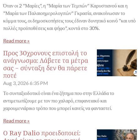
Όταν οι 2 "Μαρίες", η "Μαρία των Τεμπών" Καρυστιανού και η
"Μαρία των Παλαιοημερολογιτών" Γκρασία, ανακοίνωσαν το
κόμμα τους, οι δημοσκοπήσεις τους έδιναν δυνητικό κοινό "και υπό
πολλές προϋποθέσεις και ψήφο", κοντά στο 30%.
Read more »
Προς 30χρονους επιστολή το
ανάγνωσμα: Λάβετε τα μέτρα
σας - σύνταξη δεν θα πάρετε
ποτέ
Aug 3, 2026
6:35 PM
Το συνταξιοδοτικό είναι ένα ζήτημα που στην Ελλάδα το
αντιμετωπίζουμε με τον πιο χαλαρό, επιφανειακό και
χαρουμενιάρικο τρόπο που μπορεί κανείς να φανταστεί.
Read more »
Ο Ray Dalio προειδοποιεί: