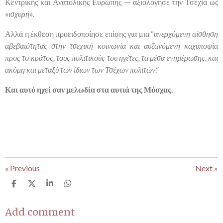
Κεντρικής και Ανατολικής Ευρώπης — αξιολόγησε την Τσεχία ως
«
ισχυρή
».
Αλλά η έκθεση προειδοποίησε επίσης για μια “α
νερχόμενη αίσθηση
αβεβαιότητας στην τσεχική κοινωνία και αυξανόμενη καχυποψία
προς το κράτος, τους πολιτικούς του ηγέτες, τα μέσα ενημέρωσης, και
ακόμη και μεταξύ των ίδιων των Τσέχων πολιτών
.”
Και αυτό ηχεί σαν μελωδία στα αυτιά της Μόσχας.
«
Previous
Next
»
S
S
S
S
h
h
h
h
a
a
a
a
r
r
r
r
Add comment
e
e
e
e