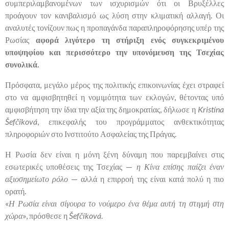
συμπεριλαμβανομένων των ισχυρισμών ότι οι Βρυξέλλες
προάγουν τον κανιβαλισμό ως λύση στην κλιματική αλλαγή. Οι
αναλυτές τονίζουν πως η προπαγάνδα παραπληροφόρησης υπέρ της
Ρωσίας
αφορά λιγότερο τη στήριξη ενός συγκεκριμένου
υποψηφίου και περισσότερο την υπονόμευση της Τσεχίας
συνολικά.
Πρόσφατα, μεγάλο μέρος της πολιτικής επικοινωνίας έχει στραφεί
στο να αμφισβητηθεί η νομιμότητα των εκλογών, θέτοντας υπό
αμφισβήτηση την ίδια την αξία της δημοκρατίας, δήλωσε η
Kristína
Šefčíková
, επικεφαλής του προγράμματος ανθεκτικότητας
πληροφοριών στο Ινστιτούτο Ασφαλείας της Πράγας.
Η Ρωσία δεν είναι η μόνη ξένη δύναμη που παρεμβαίνει στις
εσωτερικές υποθέσεις της Τσεχίας —
η Κίνα επίσης παίζει έναν
αξιοσημείωτο ρόλο
— αλλά η επιρροή της είναι κατά πολύ η πιο
ορατή.
«
Η Ρωσία είναι σίγουρα το νούμερο ένα θέμα αυτή τη στιγμή στη
χώρα
», πρόσθεσε η
Šefčíková
.