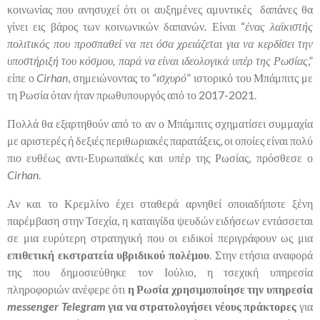
κοινωνίας που ανησυχεί ότι οι αυξημένες αμυντικές δαπάνες θα
γίνει εις βάρος των κοινωνικών δαπανών. Είναι “
ένας λαϊκιστής
πολιτικός που προσπαθεί να πει όσα χρειάζεται για να κερδίσει την
υποστήριξή του κόσμου, παρά να είναι ιδεολογικά υπέρ της Ρωσίας
,”
είπε ο
Cirhan
, σημειώνοντας το “
ισχυρό
” ιστορικό του Μπάμπιτς με
τη Ρωσία όταν ήταν πρωθυπουργός από το 2017-2021.
Πολλά θα εξαρτηθούν από το αν ο Μπάμπιτς σχηματίσει συμμαχία
με αριστερές ή δεξιές περιθωριακές παρατάξεις, οι οποίες είναι πολύ
πιο ευθέως αντι-Ευρωπαϊκές και υπέρ της Ρωσίας, πρόσθεσε ο
Cirhan
.
Αν και το Κρεμλίνο έχει σταθερά αρνηθεί οποιαδήποτε ξένη
παρέμβαση στην Τσεχία, η καταιγίδα ψευδών ειδήσεων εντάσσεται
σε μια ευρύτερη στρατηγική που οι ειδικοί περιγράφουν ως μια
επιθετική εκστρατεία υβριδικού πολέμου
. Στην ετήσια αναφορά
της που δημοσιεύθηκε τον Ιούλιο, η τσεχική υπηρεσία
πληροφοριών ανέφερε ότι
η Ρωσία χρησιμοποίησε την υπηρεσία
messenger Telegram
για να στρατολογήσει νέους πράκτορες
για