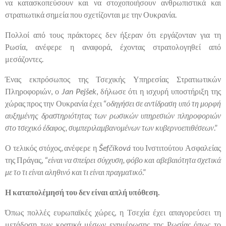
να κατασκοπεύσουν και να στοχοποιήσουν ανθρωπιστικά και
στρατιωτικά σημεία που σχετίζονται με την Ουκρανία.
Πολλοί από τους πράκτορες δεν ήξεραν ότι εργάζονταν για τη
Ρωσία, ανέφερε η αναφορά, έχοντας στρατολογηθεί από
μεσάζοντες.
Ένας εκπρόσωπος της Τσεχικής Υπηρεσίας Στρατιωτικών
Πληροφοριών, ο
Jan Pejšek
, δήλωσε ότι η ισχυρή υποστήριξη της
χώρας προς την Ουκρανία έχει “
οδηγήσει σε αντίδραση υπό τη μορφή
αυξημένης δραστηριότητας των ρωσικών υπηρεσιών πληροφοριών
στο τσεχικό έδαφος, συμπεριλαμβανομένων των κυβερνοεπιθέσεων
.”
Ο τελικός στόχος, ανέφερε η
Šefčíková
του Ινστιτούτου Ασφαλείας
της Πράγας, “
είναι να σπείρει σύγχυση, φόβο και αβεβαιότητα σχετικά
με το τι είναι αληθινό και τι είναι πραγματικό
.”
Η καταπολέμησή του δεν είναι απλή υπόθεση.
Όπως πολλές ευρωπαϊκές χώρες, η Τσεχία έχει απαγορεύσει τη
μετάδοση των κρατικά μέσων ενημέρωσης της Ρωσίας όπως το