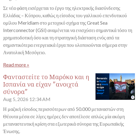
Σε νέα φάση εισέρχεται το έργο της ηλεκτρικής διασύνδεσης
Ελλάδας – Κύπρου, καθώς η είσοδος του γαλλικού επενδυτικού
ομίλου Meridiam στο μετοχικό σχήμα της Great Sea
Interconnector (GSI) αναμένεται να ενισχύσει σημαντικά τόσο τη
χρηματοδοτική όσο και τη στρατηγική διάσταση ενός από τα
σημαντικότερα ενεργειακά έργα που υλοποιούνται σήμερα στην
Ανατολική Μεσόγειο.
Read more »
Φανταστείτε το Μαρόκο και η
Ισπανία να είχαν "ανοιχτά
σύνορα"
Aug 5, 2026
12:34 AM
Η μαζική είσοδος περισσότερων από 50.000 μεταναστών στη
Θέουτα μέσα σε λίγες ημέρες δεν αποτέλεσε απλώς μία ακόμη
μεταναστευτική κρίση στα εξωτερικά σύνορα της Ευρωπαϊκής
Ένωσης.