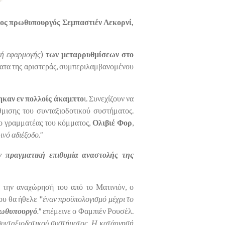
ος πρωθυπουργός Σεμπαστιέν Λεκορνί,
λή εφαρμογής
)
των μεταρρυθμίσεων στο
ατα της αριστεράς, συμπεριλαμβανομένου
τηκαν εν πολλοίς άκαμπτο
ι. Συνεχίζουν να
μισης του συνταξιοδοτικού συστήματος.
 ο γραμματέας του κόμματος,
Ολιβιέ Φορ
,
νό αδιέξοδο."
ν πραγματική επιθυμία αναστολής της
 την αναχώρησή του από το Ματινιόν, ο
ου θα ήθελε "
έναν προϋπολογισμό μέχρι το
ρωθυπουργό
."
επέμεινε ο Φαμπιέν Ρουσέλ.
 συνταξιοδοτικού συστήματος. Η κατάργησή