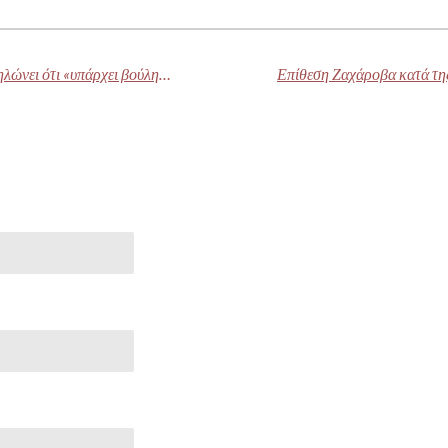
Ο απερχόμενος Γάλλος πρωθυπουργός δηλώνει ότι «υπάρχει βούληση» για συμφωνία για τον προϋπολογισμό και υποβαθμίζει την προοπτική πρόωρων εκλογών
Επίθεση Ζαχάροβα κατά της