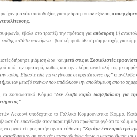
ιείχαν μια νότα αισιοδοξίας για την άρση του αδιεξόδου,
ο απερχόμεν
ντιπολίτευσης.
 συμφωνία, έβαλε στο τραπέζι την πρόταση για
απόσυρση
(
ή αναστο
-
επίσης κατά τα φαινόμενα
- βασική προϋπόθεση συμμετοχής για κόμμ
ιστές διήρκησε μιάμιση ώρα, και
μετά στις οι Σοσιαλιστές εμφανίσ
γού από την αριστερά, καθώς και την πλήρη αναστολή της μεταρρύθ
ην κρίση. Είμαστε εδώ για να γίνουμε οι αρχιτέκτονες της
," επανέλαβε
 ήμασταν μεταξύ εκείνων που επιδιώκουν την αποδέσμευση από το σημερι
 το Σοσιαλιστικό Κόμμα "
δεν έλαβε καμία διαβεβαίωση για τη
υστήματος
."
τιέν Λεκορνί υποδέχτηκε το Γαλλικό Κομμουνιστικό Κόμμα. Κατά
δήλωσε ότι επανέλαβε στον παραιτηθέντα πρωθυπουργό ότι το κόμμα τ
ος να εργαστεί προς αυτήν την κατεύθυνση. "
Ζητάμε έναν αριστερό π
ι χρειαζόμασταν σημαντικές μεταρρυθμίσεις όπως η μεταρρύθμιση του