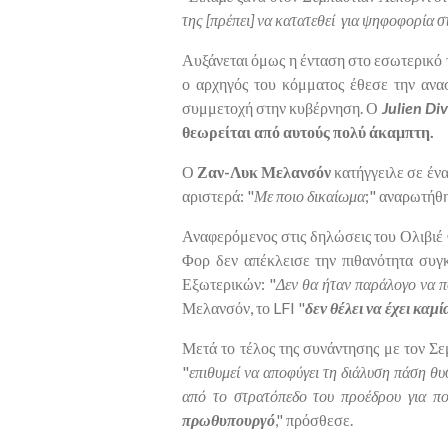
της [πρέπει] να κατατεθεί για ψηφοφορία 
Αυξάνεται όμως η ένταση στο εσωτερικό τ
ο αρχηγός του κόμματος έθεσε την ανα
συμμετοχή στην κυβέρνηση. Ο
Julien Di
θεωρείται από αυτούς πολύ άκαμπτη.
Ο
Ζαν-Λυκ Μελανσόν
κατήγγειλε σε ένα
αριστερά: "
Με ποιο δικαίωμα
;" αναρωτήθ
Αναφερόμενος στις δηλώσεις του Ολιβιέ 
Φορ δεν απέκλεισε την πιθανότητα συ
Εξωτερικών: "
Δεν θα ήταν παράλογο να π
Μελανσόν, το LFI "
δεν θέλει να έχει κα
Μετά το τέλος της συνάντησης με τον Σ
"
επιθυμεί να αποφύγει τη διάλυση πάση θυ
από το στρατόπεδο του προέδρου για πολ
πρωθυπουργό
," πρόσθεσε.