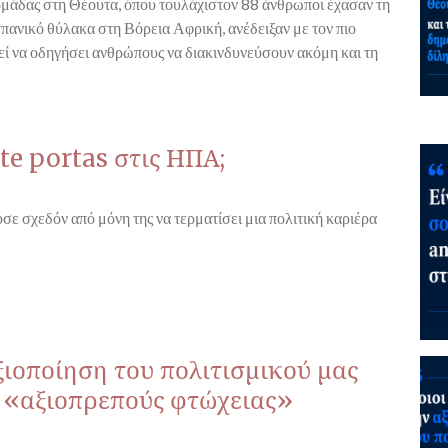
ομάδας στη Θέουτα, όπου τουλάχιστον 88 άνθρωποι έχασαν τη
σπανικό θύλακα στη Βόρεια Αφρική, ανέδειξαν με τον πιο
ί να οδηγήσει ανθρώπους να διακινδυνεύσουν ακόμη και τη
te portas στις ΗΠΑ;
σε σχεδόν από μόνη της να τερματίσει μια πολιτική καριέρα
ξιοποίηση του πολιτισμικού μας
ς «αξιοπρεπούς φτώχειας»