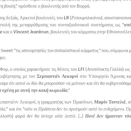
στη βουλή
," πρόσθεσε ο βουλευτής από τον Βορρά.
ης δεξιάς. Αρκετοί βουλευτές του
LR
(
Ρεπουμπλικάνοι
), αποστασιοπο
στολή της μεταρρύθμισης του συνταξιοδοτικού συστήματος ως "
από
ve
και ο
Vincent Jeanbrun
, βουλευτές του κόμματος στην Εθνοσυνέλε
 tweet "
τις ασυναρτησίες του σοσιαλιστικού κόμματος"
που, σύμφωνα με
ηκε.
Φορ, ο οποίος χαρακτήρισε τις θέσεις του
LFI
(
Ανυπότακτη Γαλλία
) ως
γκυβέρνησης με τον
Σεμπαστιέν Λεκορνί
στο Υπουργείο Άμυνας κα
ούμε ότι αυτοί οι δύο θα μπορούσαν να μείνουν και ότι θα κυβερνούσαμ
μία σχέση με αυτή την κακή κωμωδία
."
εμπαστιένν Λεκορνί, η γραμματέας των Πρασίνων,
Μαρίν Τοντελιέ
, 
σία,
" και ότι "
ούτε οι Πράσινοι δεν το προτιμούν αυτό το ενδεχόμενο.
λοστή φορά δεν θα άντεχε ούτε λεπτό. (...)
Ποτέ δεν ήμασταν τόσ