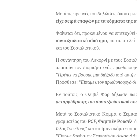
Μετά τις πρωινές του δηλώσεις όπου εμπερ
είχε σειρά επαφών με τα κόμματα της α
Φαίνεται ότι, προκειμένου να επιτευχθεί
συνταξιοδοτικό σύστημα,
που αποτελεί 
και του Σοσιαλιστικού.
Η συνάντηση του Λεκορνί με τους Σοσιαλ
απαιτούν τον διορισμό ενός πρωθυπουρ
"
Πρέπει να βρούμε μια διέξοδο από αυτήν τ
Πρόσθεσε: "
Είπαμε στον πρωθυπουργό ότι
Εν τούτοις,
ο Ολιβιέ Φορ δήλωσε πως
μεταρρύθμισης του συνταξιοδοτικού σ
Μετά το Σοσιαλιστικό Κόμμα, ο Σεμπασ
γραμματέας του
PCF
,
Φαμπιέν Ρουσέλ
, 
τέλος του έτους"
και ότι ήταν ακόμα έτοιμ
"
Είπαμε ξανά στον Σεμπαστιάν Λεκορνί ότ