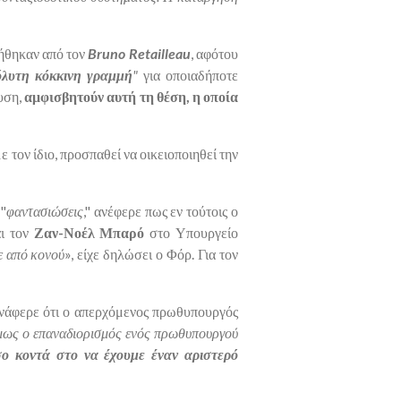
ιήθηκαν από τον
Bruno Retailleau
, αφότου
λυτη κόκκινη γραμμή
"
για οποιαδήποτε
υση,
αμφισβητούν αυτή τη θέση, η οποία
 τον ίδιο, προσπαθεί να οικειοποιηθεί την
 "
φαντασιώσεις
," ανέφερε πως εν τούτοις ο
ι τον
Ζαν-Νοέλ Μπαρό
στο Υπουργείο
ε από κονού
», είχε δηλώσει ο Φόρ. Για τον
ανάφερε ότι ο απερχόμενος πρωθυπουργός
 Όμως ο επαναδιορισμός ενός πρωθυπουργού
ο κοντά στο να έχουμε έναν αριστερό