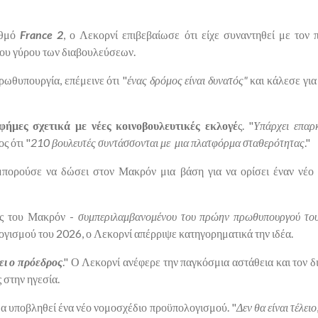
αθμό
France 2
, ο Λεκορνί επιβεβαίωσε ότι είχε συναντηθεί με τον
ίου γύρου των διαβουλεύσεων.
ρωθυπουργία, επέμεινε ότι "
ένας δρόμος είναι δυνατός"
και κάλεσε για
φήμες σχετικά με νέες κοινοβουλευτικές εκλογέ
ς. "
Υπάρχει επαρ
ος ότι "
210 βουλευτές συντάσσονται με μια πλατφόρμα σταθερότητας
."
μπορούσε να δώσει στον Μακρόν μια βάση για να ορίσει έναν νέ
υς του Μακρόν -
συμπεριλαμβανομένου του πρώην πρωθυπουργού τ
ογισμού του 2026, ο Λεκορνί απέρριψε κατηγορηματικά την ιδέα.
ει ο πρόεδρος
." Ο Λεκορνί ανέφερε την παγκόσμια αστάθεια και τον 
 στην ηγεσία.
θα υποβληθεί ένα νέο νομοσχέδιο προϋπολογισμού. "
Δεν θα είναι τέλειο