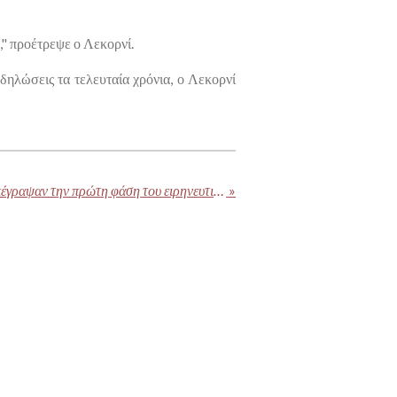
," προέτρεψε ο Λεκορνί.
δηλώσεις τα τελευταία χρόνια, ο Λεκορνί
Τραμπ: Ισραήλ και Χαμάς υπέγραψαν την πρώτη φάση του ειρηνευτικού σχεδίου για τη Γάζα
»