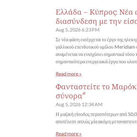
Ελλάδα - Κύπρος: Νέα
διασύνδεση με την είσ
Aug 5, 2026
6:23 PM
Σε νέα φάση εισέρχεται το έργο της ηλεκ
γαλλικού επενδυτικού ομίλου Meridiam σ
αναμένεται να ενισχύσει σημαντικά τόσο 
σημαντικότερα ενεργειακά έργα που υλοπ
Read more »
Φανταστείτε το Μαρόκο
σύνορα"
Aug 5, 2026
12:34 AM
Η μαζική είσοδος περισσότερων από 50.0
αποτέλεσε απλώς μία ακόμη μεταναστευτ
Read more »