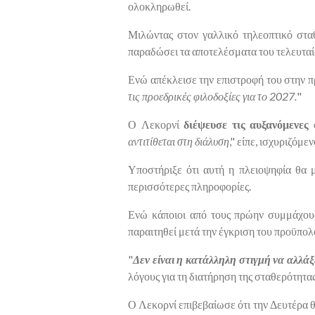
ολοκληρωθεί.
Μιλώντας στον γαλλικό τηλεοπτικό στ
παραδώσει τα αποτελέσματα του τελευτα
Ενώ απέκλεισε την επιστροφή του στην π
τις προεδρικές φιλοδοξίες για το 2027.
"
Ο Λεκορνί
διέψευσε τις αυξανόμενες 
αντιτίθεται στη διάλυση
," είπε, ισχυριζόμεν
Υποστήριξε ότι αυτή η πλειοψηφία θα 
περισσότερες πληροφορίες.
Ενώ κάποιοι από τους πρώην συμμάχο
παραιτηθεί μετά την έγκριση του προϋπολ
"
Δεν είναι η κατάλληλη στιγμή να αλλάξ
λόγους για τη διατήρηση της σταθερότητας
Ο Λεκορνί επιβεβαίωσε ότι την Δευτέρα 