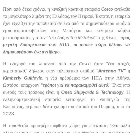
Πριν από δέκα χρόνια, η κινεζική κρατική εταιρεία
Cosco
ανέλαβε
το μεγαλύτερο λιμάνι της Ελλάδας, τον Πειραιά. Έκτοτε, η εταιρεία
έχει εξελίξει την τοποθεσία σε ένα από τα σημαντικότερα λιμάνια
εμπορευματοκιβωτίων στη Μεσόγειο και κεντρικό κόμβο
μεταφόρτωσης για τον "
Νέο Δρόμο του Μεταξιού
" της Κίνας -
προς
μεγάλη δυσαρέσκεια των ΗΠΑ, οι οποίες τώρα θέλουν να
δημιουργήσουν ένα αντίβαρο.
Η εξαγορά του λιμανιού από την
Cosco
ήταν "
ένα ατυχές
περιστατικό
," δήλωσε στον τηλεοπτικό σταθμό "
Antenna TV
" η
Kimberly Guilfoyle
, η νέα πρέσβειρα των ΗΠΑ στην Αθήνα.
Ωστόσο, υπάρχουν "
τρόποι για να παρακαμφθεί αυτό
." Ένας από
αυτούς τους τρόπους είναι η
Onex Shipyards & Technology
. Η
ελληνοαμερικανική εταιρεία λειτουργεί το ναυπηγείο της
Ελευσίνας, περίπου δέκα χιλιόμετρα δυτικά του Πειραιά, από το
2023.
Η τοποθεσία προσφέρει άφθονο χώρο για επέκταση. Ένα άλλο
πλεονέκτημα είναι η εγγύτητά της στο Θριάσιο, το μεγαλύτερο