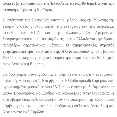
ανάπτυξη του λιμανιού της Ελευσίνας σε κόμβο logistics για την
περιοχή
», δήλωσε η
Guilfoyle
.
Η επέκταση της Ελευσίνας αποτελεί μέρος μιας εμβάθυνσης της
εταιρικής σχέσης στον τομέα της ενέργειας και της ασφάλειας
μεταξύ των ΗΠΑ και της Ελλάδας. Οι Αμερικανοί
διαπραγματεύονται επί του παρόντος με την Ελλάδα για την ίδρυση
περαιτέρω στρατιωτικών βάσεων.
Ο αμερικανικός στρατός
χρησιμοποιεί ήδη το λιμάνι της Αλεξανδρούπολης
, στη βόρεια
Ελλάδα, ως κόμβο για τη μεταφορά στρατευμάτων και εξοπλισμού
στην Ανατολική Ευρώπη.
Οι δύο χώρες συνεργάζονται επίσης στενότερα στην ενεργειακή
πολιτική: Από τις αρχές Νοεμβρίου, η Ελλάδα προωθεί αμερικανικό
υγροποιημένο φυσικό αέριο (
LNG
), που φτάνει με δεξαμενόπλοια,
μέσω Βουλγαρίας, Ρουμανίας και Μολδαβίας στην Ουκρανία. Η
Πρέσβειρα
Guilfoyle
επανέλαβε τον κεντρικό ρόλο της Ελλάδας ως
κόμβου για τις αμερικανικές παραδόσεις
LNG
στην Ανατολική και
Νοτιοανατολική Ευρώπη.