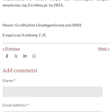
ασφαλείας της Ελλάδας με τις ΗΠΑ.
Neuer Großhafen (Αναδημοσίευση από
RND
)
Επιμέλεια/Απόδοση: Γ.Π.
«
Previous
Next
»
S
S
S
S
h
h
h
h
a
a
a
a
r
r
r
r
Add comment
e
e
e
e
Name *
Email address *