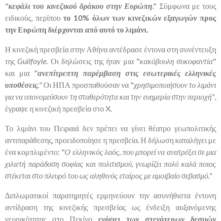
"
κεφάλι του κινεζικού δράκου στην Ευρώπη
." Σύμφωνα με τους
ειδικούς, περίπου
το 10% όλων των κινεζικών εξαγωγών προς
την Ευρώπη διέρχονται από αυτό το λιμάνι.
Η κινεζική πρεσβεία στην Αθήνα αντέδρασε έντονα στη συνέντευξη
της
Guilfoyle
. Οι δηλώσεις της ήταν μια "
κακόβουλη συκοφαντία
"
και μια "
ανεπίτρεπτη παρέμβαση στις εσωτερικές ελληνικές
υποθέσεις
."
Οι ΗΠΑ προσπαθούσαν να "
χρησιμοποιήσουν το λιμάνι
για να υπονομεύσουν τη σταθερότητα και την ευημερία στην περιοχή"
,
έγραψε η κινεζική πρεσβεία στο X.
Το λιμάνι του Πειραιά δεν πρέπει να γίνει θέατρο γεωπολιτικής
αντιπαράθεσης, προειδοποίησε η πρεσβεία. Η δήλωση καταλήγει με
ένα κομπλιμέντο: "
Ο ελληνικός λαός, που μπορεί να ανατρέξει σε μια
χιλιετή παράδοση σοφίας και πολιτισμού, γνωρίζει πολύ καλά ποιος
στέκεται στο πλευρό του ως αληθινός εταίρος με αμοιβαίο σεβασμό."
Διπλωματικοί παρατηρητές ερμηνεύουν την ασυνήθιστα έντονη
αντίδραση της κινεζικής πρεσβείας ως ένδειξη αυξανόμενης
νευρικότητας στο Πεκίνο
ενόψει των στενότερων δεσμών