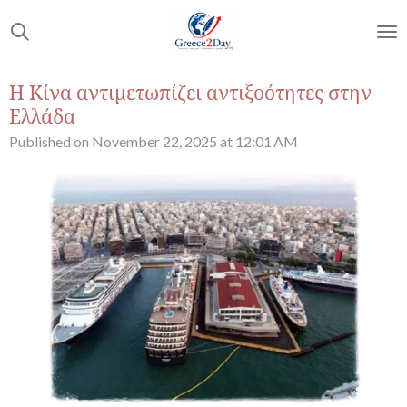
Skip
to
main
content
Η Κίνα αντιμετωπίζει αντιξοότητες στην
Ελλάδα
Published on November 22, 2025 at 12:01 AM