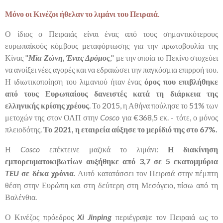
Μόνο οι Κινέζοι ήθελαν το λιμάνι του Πειραιά
.
Ο ίδιος ο Πειραιάς είναι ένας από τους σημαντικότερους
ευρωπαϊκούς κόμβους μεταφόρτωσης για την πρωτοβουλία της
Κίνας "
Μία Ζώνη, Ένας Δρόμος
," με την οποία το Πεκίνο στοχεύει
να ανοίξει νέες αγορές και να εδραιώσει την παγκόσμια επιρροή του.
Η ιδιωτικοποίηση του λιμανιού ήταν ένας
όρος που επιβλήθηκε
από τους Ευρωπαίους δανειστές κατά τη διάρκεια της
ελληνικής κρίσης χρέους
. Το 2015, η Αθήνα πούλησε το 51% των
μετοχών της στον ΟΛΠ στην
Cosco
για €368,5 εκ. - τότε, ο μόνος
πλειοδότης.
Το 2021, η εταιρεία αύξησε το μερίδιό της στο 67%.
Η
Cosco
επέκτεινε μαζικά το λιμάνι:
Η διακίνηση
εμπορευματοκιβωτίων αυξήθηκε από 3,7 σε 5 εκατομμύρια
TEU
σε δέκα χρόνια
. Αυτό κατατάσσει τον Πειραιά στην πέμπτη
θέση στην Ευρώπη και στη δεύτερη στη Μεσόγειο, πίσω από τη
Βαλένθια.
Ο Κινέζος πρόεδρος
Xi Jinping
περιέγραψε τον Πειραιά ως το