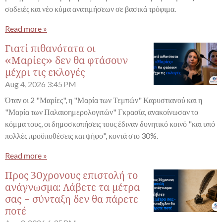
σοδειές και νέο κύμα ανατιμήσεων σε βασικά τρόφιμα.
Read more »
Γιατί πιθανότατα οι
«Μαρίες» δεν θα φτάσουν
μέχρι τις εκλογές
Aug 4, 2026
3:45 PM
Όταν οι 2 "Μαρίες", η "Μαρία των Τεμπών" Καρυστιανού και η
"Μαρία των Παλαιοημερολογιτών" Γκρασία, ανακοίνωσαν το
κόμμα τους, οι δημοσκοπήσεις τους έδιναν δυνητικό κοινό "και υπό
πολλές προϋποθέσεις και ψήφο", κοντά στο 30%.
Read more »
Προς 30χρονους επιστολή το
ανάγνωσμα: Λάβετε τα μέτρα
σας - σύνταξη δεν θα πάρετε
ποτέ