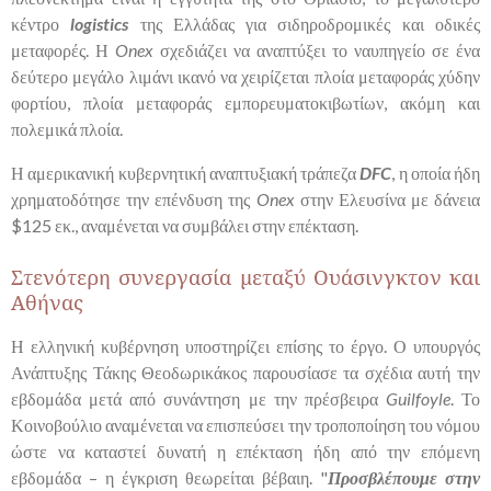
κέντρο
logistics
της Ελλάδας για σιδηροδρομικές και οδικές
μεταφορές. Η
Onex
σχεδιάζει να αναπτύξει το ναυπηγείο σε ένα
δεύτερο μεγάλο λιμάνι ικανό να χειρίζεται πλοία μεταφοράς χύδην
φορτίου, πλοία μεταφοράς εμπορευματοκιβωτίων, ακόμη και
πολεμικά πλοία.
Η αμερικανική κυβερνητική αναπτυξιακή τράπεζα
DFC
, η οποία ήδη
χρηματοδότησε την επένδυση της
Onex
στην Ελευσίνα με δάνεια
$125 εκ., αναμένεται να συμβάλει στην επέκταση.
Στενότερη συνεργασία μεταξύ Ουάσινγκτον και
Αθήνας
Η ελληνική κυβέρνηση υποστηρίζει επίσης το έργο. Ο υπουργός
Ανάπτυξης Τάκης Θεοδωρικάκος παρουσίασε τα σχέδια αυτή την
εβδομάδα μετά από συνάντηση με την πρέσβειρα
Guilfoyle
. Το
Κοινοβούλιο αναμένεται να επισπεύσει την τροποποίηση του νόμου
ώστε να καταστεί δυνατή η επέκταση ήδη από την επόμενη
εβδομάδα – η έγκριση θεωρείται βέβαιη. "
Προσβλέπουμε στην