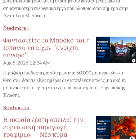
χρηματοδοτική όσο και τη στρατηγική διάσταση ενός από τα
σημαντικότερα ενεργειακά έργα που υλοποιούνται σήμερα στην
Ανατολική Μεσόγειο.
Read more »
Φανταστείτε το Μαρόκο και η
Ισπανία να είχαν "ανοιχτά
σύνορα"
Aug 5, 2026
12:34 AM
Η μαζική είσοδος περισσότερων από 50.000 μεταναστών στη
Θέουτα μέσα σε λίγες ημέρες δεν αποτέλεσε απλώς μία ακόμη
μεταναστευτική κρίση στα εξωτερικά σύνορα της Ευρωπαϊκής
Ένωσης.
Read more »
Η ακραία ζέστη απειλεί την
ευρωπαϊκή παραγωγή
τροφίμων – Νέο κύμα