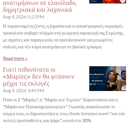
ανατιμήσεων σε ελαιόλαδο,
δημητριακά και λαχανικά
Aug 4, 2026
5:23 PM
Η παρατεταμένη ζέστη, η ξηρασία και οι καταστροφικές πυρκαγιές
προκαλούν σοβαρό πλήγμα στη γεωργική παραγωγή της Ευρώπης,
με αγρότες και παραγωγούς να προειδοποιούν για μειωμένες
σοδειές και νέο κύμα ανατιμήσεων σε βασικά τρόφιμα.
Read more »
Γιατί πιθανότατα οι
«Μαρίες» δεν θα φτάσουν
μέχρι τις εκλογές
Aug 4, 2026
3:45 PM
Όταν οι 2 "Μαρίες", η "Μαρία των Τεμπών" Καρυστιανού και η
"Μαρία των Παλαιοημερολογιτών" Γκρασία, ανακοίνωσαν το
κόμμα τους, οι δημοσκοπήσεις τους έδιναν δυνητικό κοινό "και υπό
πολλές προϋποθέσεις και ψήφο", κοντά στο 30%.