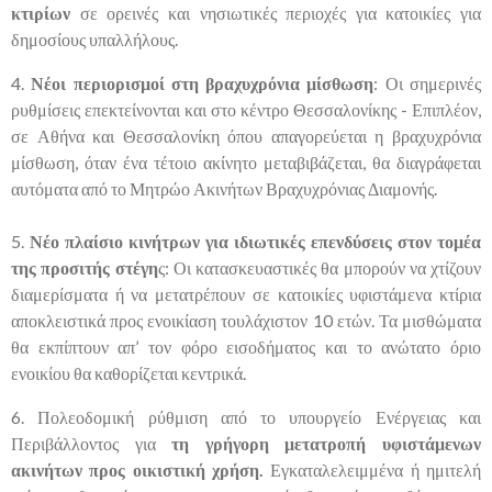
κτιρίων
σε ορεινές και νησιωτικές περιοχές για κατοικίες για
δημοσίους υπαλλήλους.
4.
Νέοι περιορισμοί στη βραχυχρόνια μίσθωση
: Οι σημερινές
ρυθμίσεις επεκτείνονται και στο κέντρο Θεσσαλονίκης - Επιπλέον,
σε Αθήνα και Θεσσαλονίκη όπου απαγορεύεται η βραχυχρόνια
μίσθωση, όταν ένα τέτοιο ακίνητο μεταβιβάζεται, θα διαγράφεται
αυτόματα από το Μητρώο Ακινήτων Βραχυχρόνιας Διαμονής.
5.
Νέο πλαίσιο κινήτρων για ιδιωτικές επενδύσεις στον τομέα
της προσιτής στέγη
ς: Οι κατασκευαστικές θα μπορούν να χτίζουν
διαμερίσματα ή να μετατρέπουν σε κατοικίες υφιστάμενα κτίρια
αποκλειστικά προς ενοικίαση τουλάχιστον 10 ετών. Τα μισθώματα
θα εκπίπτουν απ’ τον φόρο εισοδήματος και το ανώτατο όριο
ενοικίου θα καθορίζεται κεντρικά.
6. Πολεοδομική ρύθμιση από το υπουργείο Ενέργειας και
Περιβάλλοντος για
τη γρήγορη μετατροπή υφιστάμενων
ακινήτων προς οικιστική χρήση.
Εγκαταλελειμμένα ή ημιτελή