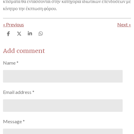
κτίσματα θα εντάσσονται στην κατηγορία ιδιωτικών επενδύσεων με
κίνητρο την έκπτωση φόρου.
«
Previous
Next
»
S
S
S
S
h
h
h
h
a
a
a
a
r
r
r
r
Add comment
e
e
e
e
Name *
Email address *
Message *