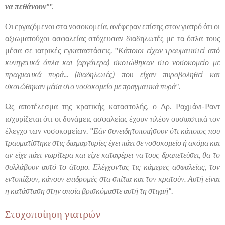
να πεθάνουν
"
".
Οι εργαζόμενοι στα νοσοκομεία, ανέφεραν επίσης στον γιατρό ότι οι
αξιωματούχοι ασφαλείας στόχευσαν διαδηλωτές με τα όπλα τους
μέσα σε ιατρικές εγκαταστάσεις. "
Κάποιοι είχαν τραυματιστεί από
κυνηγετικά όπλα και (αργότερα) σκοτώθηκαν στο νοσοκομείο με
πραγματικά πυρά... (διαδηλωτές) που είχαν πυροβοληθεί και
σκοτώθηκαν μέσα στο νοσοκομείο με πραγματικά πυρά"
.
Ως αποτέλεσμα της κρατικής καταστολής, ο Δρ. Ραχμάνι-Ραντ
ισχυρίζεται ότι οι δυνάμεις ασφαλείας έχουν πλέον ουσιαστικά τον
έλεγχο των νοσοκομείων. "
Εάν συνειδητοποιήσουν ότι κάποιος που
τραυματίστηκε στις διαμαρτυρίες έχει πάει σε νοσοκομείο ή ακόμα και
αν είχε πάει νωρίτερα και είχε καταφέρει να τους δραπετεύσει, θα το
συλλάβουν αυτό το άτομο. Ελέγχοντας τις κάμερες ασφαλείας, τον
εντοπίζουν, κάνουν επιδρομές στα σπίτια και τον κρατούν. Αυτή είναι
η κατάσταση στην οποία βρισκόμαστε αυτή τη στιγμή"
.
Στοχοποίηση γιατρών