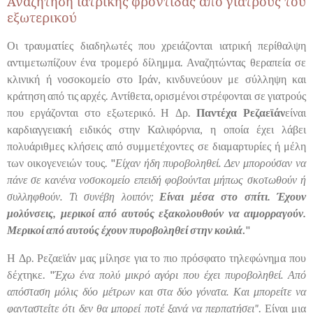
Αναζήτηση ιατρικής φροντίδας από γιατρούς του
εξωτερικού
Οι τραυματίες διαδηλωτές που χρειάζονται ιατρική περίθαλψη
αντιμετωπίζουν ένα τρομερό δίλημμα. Αναζητώντας θεραπεία σε
κλινική ή νοσοκομείο στο Ιράν, κινδυνεύουν με σύλληψη και
κράτηση από τις αρχές. Αντίθετα, ορισμένοι στρέφονται σε γιατρούς
που εργάζονται στο εξωτερικό. Η Δρ.
Παντέχα Ρεζαεϊάν
είναι
καρδιαγγειακή ειδικός στην Καλιφόρνια, η οποία έχει λάβει
πολυάριθμες κλήσεις από συμμετέχοντες σε διαμαρτυρίες ή μέλη
των οικογενειών τους. "
Είχαν ήδη πυροβοληθεί. Δεν μπορούσαν να
πάνε σε κανένα νοσοκομείο επειδή φοβούνται μήπως σκοτωθούν ή
συλληφθούν. Τι συνέβη λοιπόν;
Είναι μέσα στο σπίτι. Έχουν
μολύνσεις, μερικοί από αυτούς εξακολουθούν να αιμορραγούν.
Μερικοί από αυτούς έχουν πυροβοληθεί στην κοιλιά
.
"
Η Δρ. Ρεζαεϊάν μας μίλησε για το πιο πρόσφατο τηλεφώνημα που
δέχτηκε. "
Έχω ένα πολύ μικρό αγόρι που έχει πυροβοληθεί. Από
απόσταση μόλις δύο μέτρων και στα δύο γόνατα. Και μπορείτε να
φανταστείτε ότι δεν θα μπορεί ποτέ ξανά να περπατήσει"
. Είναι μια