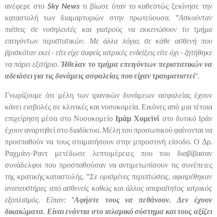
ανέφερε στο
Sky News
τι βίωσε όταν το καθεστώς ξεκίνησε την
καταστολή των διαμαρτυριών στην πρωτεύουσα. "
Ασκούνταν
πιέσεις σε νοσηλευτές και γιατρούς να εκκενώσουν το τμήμα
επειγόντων περιστατικών. Με άλλα λόγια, σε κάθε ασθενή που
βρισκόταν εκεί - είτε είχε σαφείς ιατρικές ενδείξεις είτε όχι - ζητήθηκε
να πάρει εξιτήριο.
Ήθελαν το τμήμα επειγόντων περιστατικών να
αδειάσει για τις δυνάμεις ασφαλείας που είχαν τραυματιστεί
"
.
Γνωρίζουμε ότι μέλη των ιρανικών δυνάμεων ασφαλείας έχουν
κάνει εισβολές σε κλινικές και νοσοκομεία. Εικόνες από μια τέτοια
επιχείρηση μέσα στο Νοσοκομείο
Ιμάμ Χομεϊνί
στο δυτικό Ιράν
έχουν αναρτηθεί στο διαδίκτυο. Μέλη του προσωπικού φαίνονται να
προσπαθούν να τους σταματήσουν στην μπροστινή είσοδο. Ο Δρ.
Ραχμάνι-Ραντ μετέδωσε λεπτομέρειες που του διαβίβασαν
συνάδελφοι που προσπαθούσαν να αντιμετωπίσουν τις συνέπειες
της κρατικής καταστολής. "
Σε ορισμένες περιπτώσεις, αφαιρέθηκαν
αναπευστήρες από ασθενείς καθώς και άλλος απαραίτητος ιατρικός
εξοπλισμός. Είπαν: "
Αφήστε τους να πεθάνουν. Δεν έχουν
δικαιώματα. Είναι ενάντια στο ισλαμικό σύστημα και τους αξίζει