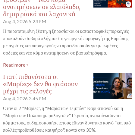
ανατιμήσεων σε ελαιόλαδο,
δημητριακά και λαχανικά
Aug 4, 2026
5:23 PM
Η παρατεταμένη ζέστη, η ξηρασία και οι καταστροφικές πυρκαγιές
προκαλούν σοβαρό πλήγμα στη γεωργική παραγωγή της Ευρώπης,
με αγρότες και παραγωγούς να προειδοποιούν για μειωμένες
σοδειές και νέο κύμα ανατιμήσεων σε βασικά τρόφιμα.
Read more »
Γιατί πιθανότατα οι
«Μαρίες» δεν θα φτάσουν
μέχρι τις εκλογές
Aug 4, 2026
3:45 PM
Όταν οι 2 "Μαρίες", η "Μαρία των Τεμπών" Καρυστιανού και η
"Μαρία των Παλαιοημερολογιτών" Γκρασία, ανακοίνωσαν το
κόμμα τους, οι δημοσκοπήσεις τους έδιναν δυνητικό κοινό "και υπό
πολλές προϋποθέσεις και ψήφο", κοντά στο 30%.