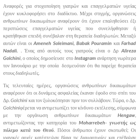
Αναφορές για στοχοποίηση γιατρών και επαγγελματιών υγείας
έχουν κυκλοφορήσει στο διαδίκτυο. Μέχρι στιγμής, οργανώσεις
ανθρωπίνων δικαιωμάτων αναφέρουν ότι έχουν επαληθεύσει έξι
περιπτώσεις επαγγελματιών υγείας που συνελήφθησαν ή
κρατήθηκαν επειδή συνέβαλαν στη θεραπεία διαδηλωτών. Μεταξύ
αυτών είναι οι
Ameneh Soleimani, Babak Pouramin
και
Farhad
Nadali.
. Ένας από αυτούς τους γιατρούς είναι ο Δρ
Alireza
Golchini
, ο οποίος δημοσίευσε στο
Instagram
ανάρτηση νωρίτερα
τον Ιανουάριο με την οποία δεσμευόταν ότι θα παρείχε θεραπεία
στους διαδηλωτές.
Τις τελευταίες ημέρες, οργανώσεις ανθρωπίνων δικαιωμάτων
αναφέρουν ότι οι δυνάμεις ασφαλείας έκαναν έφοδο στο σπίτι του
Δρ.
Golchini
και τον ξυλοκόπησαν πριν τον συλλάβουν. Τώρα, ο Δρ.
Golchini
φέρεται να αντιμετωπίζει τον κίνδυνο εκτέλεσης, σύμφωνα
με την οργάνωση ανθρωπίνων δικαιωμάτων
Hengaw
,
αντιμετωίζοντας την κατηγορία του
Moharrebeh
-
γνωστής ως
πόλεμο κατά του Θεού
. Πόσοι άνθρωποι έχουν σκοτωθεί; Οι
ιρανικές αρχές κατέστειλαν βίαια τις διαμαρτυρίες και επέβαλαν