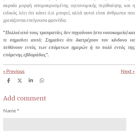
ακραία μορφή απομακρυσμένης υγειονομικής περίθαλψης και η
ειδικός λέει ότι κάνει ό,τι μπορεί, αλλά αυτοί είναι άνθρωποι που
χρειάζονται επείγουσα φροντίδα.
"
Πολλοί από τους τραυματίες δεν πηγαίνουν (στο νοσοκομείο) και
τι σημαίνει αυτό; Σημαίνει ότι διατρέχουν τον κίνδυνο να
πεθάνουν εντός των επόμενων ημερών ή το πολύ εντός της
επόμενης εβδομάδας".
«
Previous
Next
»
S
S
S
S
h
h
h
h
a
a
a
a
r
r
r
r
Add comment
e
e
e
e
Name *