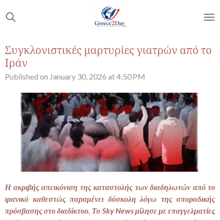
Skip
to
main
content
Συγκλονιστικές μαρτυρίες γιατρών από το
Ιράν
Published on January 30, 2026 at 4:50 PM
Η ακριβής απεικόνιση της καταστολής των διαδηλωτών από το
ιρανικό καθεστώς παραμένει δύσκολη λόγω της σποραδικής
πρόσβασης στο διαδίκτυο. Το Sky News μίλησε με επαγγελματίες