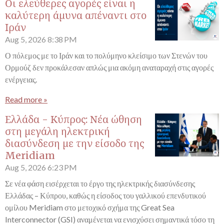
Οι ελεύθερες αγορές είναι η
καλύτερη άμυνα απέναντι στο
Ιράν
Aug 5, 2026
8:38 PM
Ο πόλεμος με το Ιράν και το πολύμηνο κλείσιμο των Στενών του
Ορμούζ δεν προκάλεσαν απλώς μια ακόμη αναταραχή στις αγορές
ενέργειας.
Read more »
Ελλάδα - Κύπρος: Νέα ώθηση
στη μεγάλη ηλεκτρική
διασύνδεση με την είσοδο της
Meridiam
Aug 5, 2026
6:23 PM
Σε νέα φάση εισέρχεται το έργο της ηλεκτρικής διασύνδεσης
Ελλάδας – Κύπρου, καθώς η είσοδος του γαλλικού επενδυτικού
ομίλου Meridiam στο μετοχικό σχήμα της Great Sea
Interconnector (GSI) αναμένεται να ενισχύσει σημαντικά τόσο τη