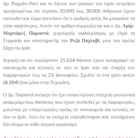
Δρ. Ραχμάνι-Ραντ και το δίκτυο των γιατρών του είχαν εκτιμήσει
προηγουμένως ότι περίπου 20.000 έως 30.000 άνθρωποι έχουν
σκοτωθεί και τώρα πιστεύουν ότι ο αριθμός αυτός θα μπορούσε να
είναι υψηλότερος. Αυτόν τον αριθμό συμμερίζεται και ο Δρ.
Αμίρ-
Μομπάρεζ Παραστά
, χειρουργός οφθαλμίατρος με έδρα τη
Γερμανία και υποστηρικτής του
Ρεζά Παχλαβί
, γιου του πρώην
Σάχη του Ιράν.
Ισχυρίζεται ότι τουλάχιστον 25.654 θάνατοι έχουν καταγραφεί σε
νοσοκομεία και κλινικές σε όλο το Ιράν από την έναρξη των
διαμαρτυριών έως τις 23 Ιανουαρίου. Σχεδόν το ένα τρίτο αυτών
(
8.354
) ήταν μόνο στην Τεχεράνη.
Ο Δρ. Παραστά ανέφερε ότι έχει συγκεντρώσει στοιχεία για κλινικά
αναφερόμενους θανάτους που έχουν συνδεθεί με τις διαμαρτυρίες,
μιλώντας με επαγγελματίες υγείας σε νοσοκομεία και κλινικές σε
όλο το Ιράν. Λέει ότι τα στοιχεία επαληθεύτηκαν από τουλάχιστον
δύο άτομα σε κάθε ιατρικό οργανισμό.