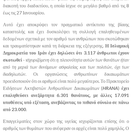
διακοπή του διαδικτύου, η οποία ίσχυε σε μεγάλο βαθμό από τις 8
έως τις 27 Ιανουαρίου.
Αυτό έχει αποκρύψει τον πραγματικό αντίκτυπο της βίαιης
καταστολής και έχει δυσκολέψει τη συλλογή επαληθευμένων
δεδομένων σχετικά με τον αριθμό των ανθρώπων που σκοτώθηκαν
και τραυματίστηκαν κατά τη διάρκεια της εξέγερσης
. Η Ισλαμική
Δημοκρατία του Ιράν έχει δηλώσει ότι 3.117 άνθρωποι έχουν
σκοτωθεί
- ι
σχυριζόμενη ότι η πλειονότητα αυτών των θανάτων ήταν
από τη μεριά των δυνάμεων ασφαλείας και των πολιτών, όχι των
διαδηλωτών
. Οι οργανώσεις ανθρωπίνων δικαιωμάτων
προειδοποιούν ότι οι αριθμοί είναι πολύ μεγαύτεροι. Το Πρακτορείο
Ειδήσεων Ακτιβιστών Ανθρωπίνων Δικαιωμάτων (
HRANA
)
έχει
επαληθεύσει ανεξάρτητα 6.301 θανάτους, με άλλες 17.091
υποθέσεις υπό εξέταση, ανεβάζοντας το πιθανό σύνολο σε πάνω
από 23.000
.
Επαγγελματίες στον χώρο της υγείας ισχυρίζονται επίσης ότι ο
αριθμός των θυμάτων που ανέφεραν οι αρχές είναι πολύ χαμηλός. Ο