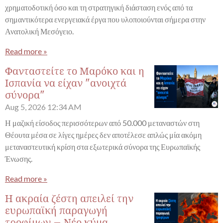
χρηματοδοτική όσο και τη στρατηγική διάσταση ενός από τα
σημαντικότερα ενεργειακά έργα που υλοποιούνται σήμερα στην
Ανατολική Μεσόγειο.
Read more »
Φανταστείτε το Μαρόκο και η
Ισπανία να είχαν "ανοιχτά
σύνορα"
Aug 5, 2026
12:34 AM
Η μαζική είσοδος περισσότερων από 50.000 μεταναστών στη
Θέουτα μέσα σε λίγες ημέρες δεν αποτέλεσε απλώς μία ακόμη
μεταναστευτική κρίση στα εξωτερικά σύνορα της Ευρωπαϊκής
Ένωσης.
Read more »
Η ακραία ζέστη απειλεί την
ευρωπαϊκή παραγωγή
τροφίμων – Νέο κύμα