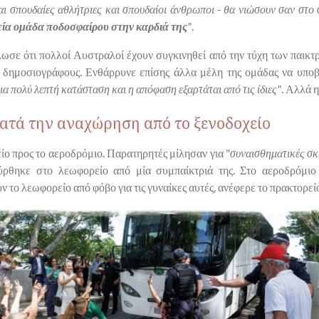
ναι σπουδαίες αθλήτριες και σπουδαίοι άνθρωποι - θα νιώσουν σαν στο 
κεία ομάδα ποδοσφαίρου στην καρδιά της
"
.
ωσε ότι πολλοί Αυστραλοί έχουν συγκινηθεί από την τύχη των παικτρ
ς δημοσιογράφους. Ενθάρρυνε επίσης άλλα μέλη της ομάδας να υπο
μια πολύ λεπτή κατάσταση και η απόφαση εξαρτάται από τις ίδιες"
. Αλλά η
ατά την αναχώρηση από το ξενοδοχείο
ίο προς το αεροδρόμιο. Παρατηρητές μίλησαν για "
συναισθηματικές σκ
ύρθηκε στο λεωφορείο από μία συμπαίκτριά της. Στο αεροδρόμιο
το λεωφορείο από φόβο για τις γυναίκες αυτές, ανέφερε το πρακτορεί