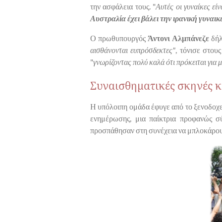
την ασφάλεια τους. "
Αυτές οι γυναίκες εί
Αυστραλία έχει βάλει την ιρανική γυναι
Ο πρωθυπουργός
Άντονι Αλμπάνεζε
δήλ
αισθάνονται ευπρόσδεκτες"
, τόνισε στου
"
γνωρίζοντας πολύ καλά ότι πρόκειται για 
Συναισθηματικές σκηνές κ
Η υπόλοιπη ομάδα έφυγε από το ξενοδοχε
ενημέρωσης, μια παίκτρια προφανώς σ
προσπάθησαν στη συνέχεια να μπλοκάρουν 