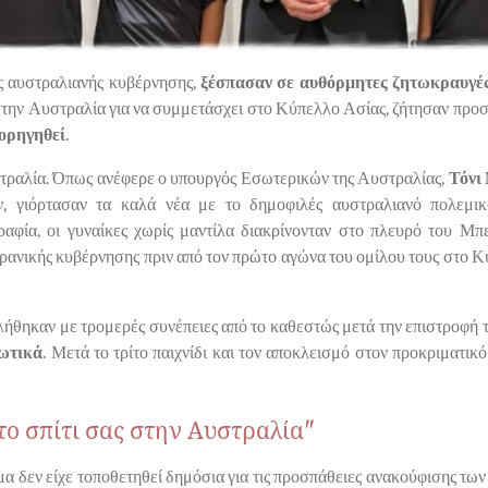
 αυστραλιανής κυβέρνησης,
ξέσπασαν σε αυθόρμητες ζητωκραυγέ
στην Αυστραλία για να συμμετάσχει στο Κύπελλο Ασίας, ζήτησαν προσ
χορηγηθεί
.
στραλία. Όπως ανέφερε ο υπουργός Εσωτερικών της Αυστραλίας,
Τόνι
ν, γιόρτασαν τα καλά νέα με το δημοφιλές αυστραλιανό πολεμι
αφία, οι γυναίκες χωρίς μαντίλα διακρίνονταν στο πλευρό του Μπε
ιρανικής κυβέρνησης πριν από τον πρώτο αγώνα του ομίλου τους στο Κ
πειλήθηκαν με τρομερές συνέπειες από το καθεστώς μετά την επιστροφή 
ιωτικά
. Μετά το τρίτο παιχνίδι και τον αποκλεισμό στον προκριματικό
το σπίτι σας στην Αυστραλία"
 δεν είχε τοποθετηθεί δημόσια για τις προσπάθειες ανακούφισης των 