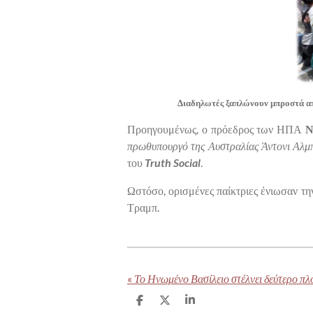
Διαδηλωτές ξαπλώνουν μπροστά απ
Προηγουμένως, ο πρόεδρος των ΗΠΑ
Ν
πρωθυπουργό της Αυστραλίας Άντονι Αλμπά
του
Truth Social
.
Ωστόσο, ορισμένες παίκτριες ένιωσαν τη
Τραμπ.
«
S
S
S