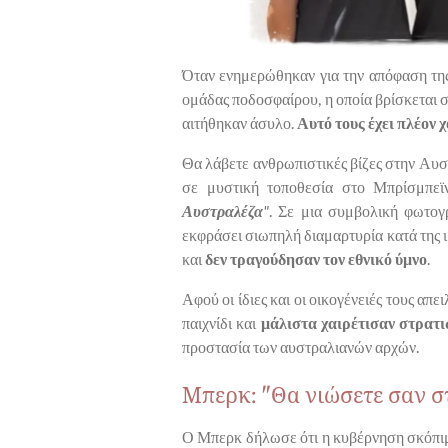
Όταν ενημερώθηκαν για την απόφαση της
ομάδας ποδοσφαίρου, η οποία βρίσκεται 
αιτήθηκαν άσυλο.
Αυτό τους έχει πλέον 
Θα λάβετε ανθρωπιστικές βίζες στην Αυ
σε μυστική τοποθεσία στο Μπρίσμπεϊ
Αυστραλέζα
"
. Σε μια συμβολική φωτογρ
εκφράσει σιωπηλή διαμαρτυρία κατά της 
και
δεν τραγούδησαν τον εθνικό ύμνο
.
Αφού οι ίδιες και οι οικογένειές τους α
παιχνίδι και
μάλιστα χαιρέτισαν στρατ
προστασία των αυστραλιανών αρχών.
Μπερκ: "Θα νιώσετε σαν σ
Ο Μπερκ δήλωσε ότι η κυβέρνηση σκόπιμα