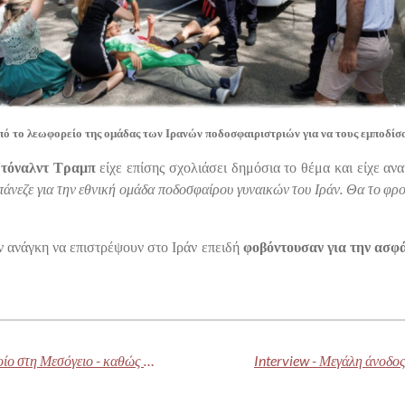
ό το λεωφορείο της ομάδας των Ιρανών ποδοσφαιριστριών για να τους εμποδίσο
τόναλντ Τραμπ
είχε επίσης σχολιάσει δημόσια το θέμα και είχε ανα
νεζε για την εθνική ομάδα ποδοσφαίρου γυναικών του Ιράν. Θα το φρο
ν ανάγκη να επιστρέψουν στο Ιράν επειδή
φοβόντουσαν για την ασφά
Το Ηνωμένο Βασίλειο στέλνει δεύτερο πλοίο στη Μεσόγειο - καθώς ο Τραμπ απειλεί το Ιράν με «φωτιά και οργή»
Interview - Μεγάλη άνοδος