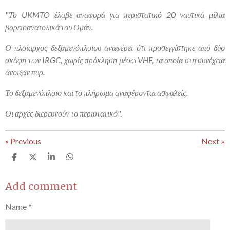
"
Το UKMTO έλαβε αναφορά για περιστατικό 20 ναυτικά μίλια
βορειοανατολικά του Ομάν.
Ο πλοίαρχος δεξαμενόπλοιου αναφέρει ότι προσεγγίστηκε από δύο
σκάφη των IRGC, χωρίς πρόκληση μέσω VHF, τα οποία στη συνέχεια
άνοιξαν πυρ.
Το δεξαμενόπλοιο και το πλήρωμα αναφέρονται ασφαλείς.
Οι αρχές διερευνούν το περιστατικό
".
«
Previous
Next
»
S
S
S
S
h
h
h
h
a
a
a
a
r
r
r
r
Add comment
e
e
e
e
Name *