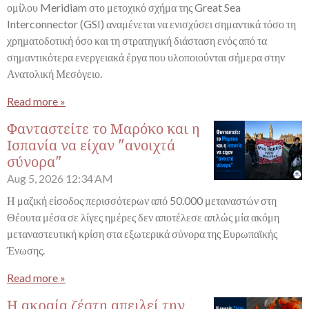
ομίλου Meridiam στο μετοχικό σχήμα της Great Sea
Interconnector (GSI) αναμένεται να ενισχύσει σημαντικά τόσο τη
χρηματοδοτική όσο και τη στρατηγική διάσταση ενός από τα
σημαντικότερα ενεργειακά έργα που υλοποιούνται σήμερα στην
Ανατολική Μεσόγειο.
Read more »
Φανταστείτε το Μαρόκο και η
Ισπανία να είχαν "ανοιχτά
σύνορα"
Aug 5, 2026
12:34 AM
Η μαζική είσοδος περισσότερων από 50.000 μεταναστών στη
Θέουτα μέσα σε λίγες ημέρες δεν αποτέλεσε απλώς μία ακόμη
μεταναστευτική κρίση στα εξωτερικά σύνορα της Ευρωπαϊκής
Ένωσης.
Read more »
Η ακραία ζέστη απειλεί την