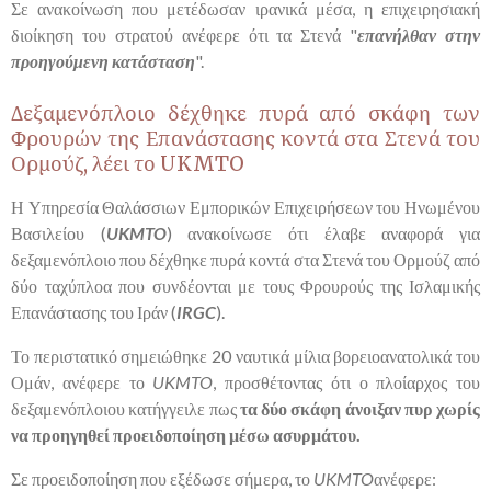
Σε ανακοίνωση που μετέδωσαν ιρανικά μέσα, η επιχειρησιακή
διοίκηση του στρατού ανέφερε ότι τα Στενά "
επανήλθαν στην
προηγούμενη κατάσταση
".
Δεξαμενόπλοιο δέχθηκε πυρά από σκάφη των
Φρουρών της Επανάστασης κοντά στα Στενά του
Ορμούζ, λέει το UKMTO
Η Υπηρεσία Θαλάσσιων Εμπορικών Επιχειρήσεων του Ηνωμένου
Βασιλείου (
UKMTO
) ανακοίνωσε ότι έλαβε αναφορά για
δεξαμενόπλοιο που δέχθηκε πυρά κοντά στα Στενά του Ορμούζ από
δύο ταχύπλοα που συνδέονται με τους Φρουρούς της Ισλαμικής
Επανάστασης του Ιράν (
IRGC
).
Το περιστατικό σημειώθηκε 20 ναυτικά μίλια βορειοανατολικά του
Ομάν, ανέφερε το
UKMTO
, προσθέτοντας ότι ο πλοίαρχος του
δεξαμενόπλοιου κατήγγειλε πως
τα δύο σκάφη άνοιξαν πυρ χωρίς
να προηγηθεί προειδοποίηση μέσω ασυρμάτου.
Σε προειδοποίηση που εξέδωσε σήμερα, το
UKMTO
ανέφερε: