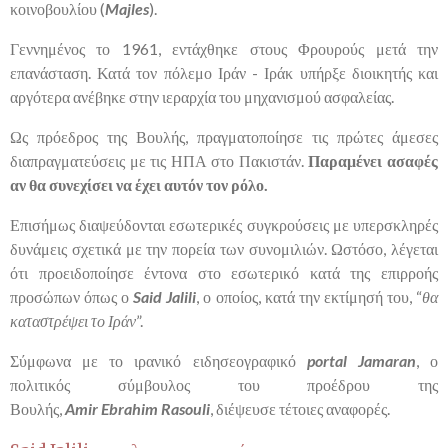
κοινοβουλίου (
Majles
).
Γεννημένος το 1961, εντάχθηκε στους Φρουρούς μετά την
επανάσταση. Κατά τον πόλεμο Ιράν - Ιράκ υπήρξε διοικητής και
αργότερα ανέβηκε στην ιεραρχία του μηχανισμού ασφαλείας.
Ως πρόεδρος της Βουλής, πραγματοποίησε τις πρώτες άμεσες
διαπραγματεύσεις με τις ΗΠΑ στο Πακιστάν.
Παραμένει ασαφές
αν θα συνεχίσει να έχει αυτόν τον ρόλο.
Επισήμως διαψεύδονται εσωτερικές συγκρούσεις με υπερσκληρές
δυνάμεις σχετικά με την πορεία των συνομιλιών. Ωστόσο, λέγεται
ότι προειδοποίησε έντονα στο εσωτερικό κατά της επιρροής
προσώπων όπως ο
Said
Jalili
, ο οποίος, κατά την εκτίμησή του, “
θα
καταστρέψει το Ιράν
”.
Σύμφωνα με το ιρανικό ειδησεογραφικό
portal
Jamaran
, ο
πολιτικός σύμβουλος του προέδρου της
Βουλής,
Amir
Ebrahim
Rasouli
, διέψευσε τέτοιες αναφορές.