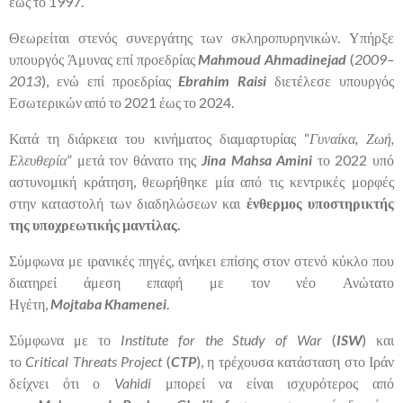
έως το 1997.
Θεωρείται στενός συνεργάτης των σκληροπυρηνικών. Υπήρξε
υπουργός Άμυνας επί προεδρίας
Mahmoud
Ahmadinejad
(
2009–
2013
), ενώ επί προεδρίας
Ebrahim
Raisi
διετέλεσε υπουργός
Εσωτερικών από το 2021 έως το 2024.
Κατά τη διάρκεια του κινήματος διαμαρτυρίας “
Γυναίκα, Ζωή,
Ελευθερία
” μετά τον θάνατο της
Jina
Mahsa
Amini
το 2022 υπό
αστυνομική κράτηση, θεωρήθηκε μία από τις κεντρικές μορφές
στην καταστολή των διαδηλώσεων και
ένθερμος υποστηρικτής
της υποχρεωτικής μαντίλας.
Σύμφωνα με ιρανικές πηγές, ανήκει επίσης στον στενό κύκλο που
διατηρεί άμεση επαφή με τον νέο Ανώτατο
Ηγέτη,
Mojtaba
Khamenei
.
Σύμφωνα με το
Institute
for
the
Study
of
War
(
ISW
) και
το
Critical
Threats
Project
(
CTP
), η τρέχουσα κατάσταση στο Ιράν
δείχνει ότι ο
Vahidi
μπορεί να είναι ισχυρότερος από