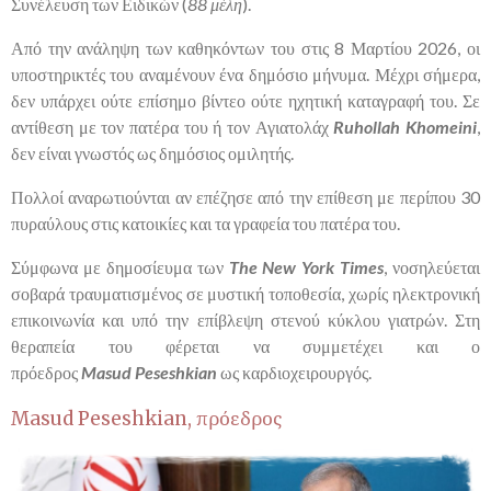
Συνέλευση των Ειδικών (
88 μέλη
).
Από την ανάληψη των καθηκόντων του στις 8 Μαρτίου 2026, οι
υποστηρικτές του αναμένουν ένα δημόσιο μήνυμα. Μέχρι σήμερα,
δεν υπάρχει ούτε επίσημο βίντεο ούτε ηχητική καταγραφή του. Σε
αντίθεση με τον πατέρα του ή τον Αγιατολάχ
Ruhollah
Khomeini
,
δεν είναι γνωστός ως δημόσιος ομιλητής.
Πολλοί αναρωτιούνται αν επέζησε από την επίθεση με περίπου 30
πυραύλους στις κατοικίες και τα γραφεία του πατέρα του.
Σύμφωνα με δημοσίευμα των
The
New
York
Times
, νοσηλεύεται
σοβαρά τραυματισμένος σε μυστική τοποθεσία, χωρίς ηλεκτρονική
επικοινωνία και υπό την επίβλεψη στενού κύκλου γιατρών. Στη
θεραπεία του φέρεται να συμμετέχει και ο
πρόεδρος
Masud
Peseshkian
ως καρδιοχειρουργός.
Masud Peseshkian
, πρόεδρος