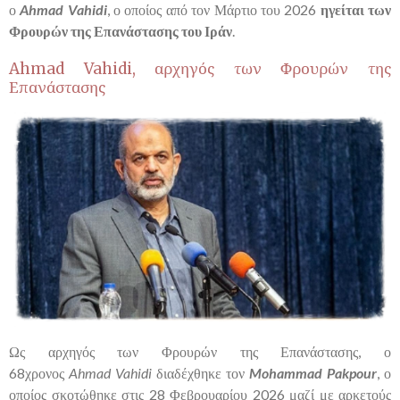
ο
Ahmad
Vahidi
, ο οποίος από τον Μάρτιο του 2026
ηγείται των
Φρουρών της Επανάστασης του Ιράν
.
Ahmad Vahidi
, αρχηγός των Φρουρών της
Επανάστασης
Ως αρχηγός των Φρουρών της Επανάστασης, ο
68χρονος
Ahmad
Vahidi
διαδέχθηκε τον
Mohammad
Pakpour
, ο
οποίος σκοτώθηκε στις 28 Φεβρουαρίου 2026 μαζί με αρκετούς