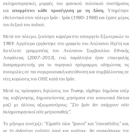
σκληροπυρηνικές μορφές του ιρανικού πολιτικού συστήματος
και
απορρίπτει κάθε προσέγγιση με τη Δύση
. Υπηρέτησε
εθελοντικά στον πόλεμο Ιράν - Ιράκ (
1980–1988
) και έχασε μέρος
του δεξιού του ποδιού.
Μετά τον πόλεμο, ξεκίνησε καριέρα στο υπουργείο Εξωτερικών το
1989. Αργότερα εργάστηκε στο γραφείο του Ανώτατου Ηγέτη και
διετέλεσε γραμματέας του Ανώτατου Συμβουλίου Εθνικής
Ασφάλειας (
2007–2013
), ενώ παράλληλα ήταν επικεφαλής
διαπραγματευτής για το πυρηνικό πρόγραμμα, οδηγώντας τις
συνομιλίες σε πιο συγκρουσιακή κατεύθυνση και συμβάλλοντας σε
νέες κυρώσεις του ΟΗΕ κατά του Ιράν.
Μετά τις πρόσφατες δηλώσεις του
Trump
, τάχθηκε δημόσια υπέρ
της κυβέρνησης, δημοσιεύοντας μηνύματα στα κοινωνικά δίκτυα
μαζί με άλλους αξιωματούχους: “
Στο Ιράν δεν υπάρχουν ούτε
σκληροπυρηνικοί ούτε μετριοπαθείς
”.
Το μήνυμα συνέχιζε: “
Είμαστε όλοι “Ιρανοί” και “επαναστάτες” και,
με τη σιδερένια ενότητα λαού και κράτους, θα αναγκάσουμε τον