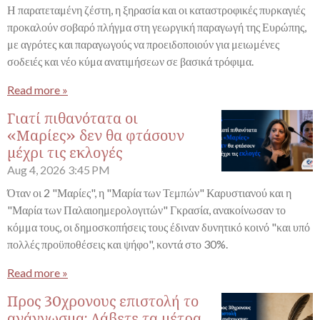
Η παρατεταμένη ζέστη, η ξηρασία και οι καταστροφικές πυρκαγιές
προκαλούν σοβαρό πλήγμα στη γεωργική παραγωγή της Ευρώπης,
με αγρότες και παραγωγούς να προειδοποιούν για μειωμένες
σοδειές και νέο κύμα ανατιμήσεων σε βασικά τρόφιμα.
Read more »
Γιατί πιθανότατα οι
«Μαρίες» δεν θα φτάσουν
μέχρι τις εκλογές
Aug 4, 2026
3:45 PM
Όταν οι 2 "Μαρίες", η "Μαρία των Τεμπών" Καρυστιανού και η
"Μαρία των Παλαιοημερολογιτών" Γκρασία, ανακοίνωσαν το
κόμμα τους, οι δημοσκοπήσεις τους έδιναν δυνητικό κοινό "και υπό
πολλές προϋποθέσεις και ψήφο", κοντά στο 30%.
Read more »
Προς 30χρονους επιστολή το
ανάγνωσμα: Λάβετε τα μέτρα