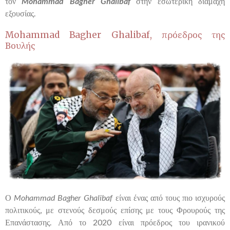
τον
Mohammad
Bagher
Ghalibaf
στην εσωτερική διαμάχη
εξουσίας.
Mohammad Bagher Ghalibaf
, πρόεδρος της
Βουλής
Ο
Mohammad
Bagher
Ghalibaf
είναι ένας από τους πιο ισχυρούς
πολιτικούς, με στενούς δεσμούς επίσης με τους Φρουρούς της
Επανάστασης. Από το 2020 είναι πρόεδρος του ιρανικού