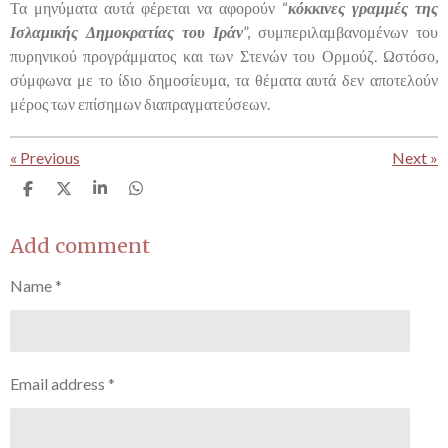
Τα μηνύματα αυτά φέρεται να αφορούν “
κόκκινες γραμμές της
Ισλαμικής Δημοκρατίας του Ιράν
”, συμπεριλαμβανομένων του
πυρηνικού προγράμματος και των Στενών του Ορμούζ. Ωστόσο,
σύμφωνα με το ίδιο δημοσίευμα, τα θέματα αυτά δεν αποτελούν
μέρος των επίσημων διαπραγματεύσεων.
«
Previous
Next
»
S
S
S
S
h
h
h
h
a
a
a
a
r
r
r
r
Add comment
e
e
e
e
Name *
Email address *