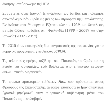
διαπραγματεύσεων με τις ΗΠΑ.
Συμμετείχε στην Ιρανική Επανάσταση ως έφηβος και πολέμησε
στον πόλεμο Ιράν - Ιράκ ως μέλος των Φρουρών της Επανάστασης.
Εντάχθηκε στο Υπουργείο Εξωτερικών το 1989 και διετέλεσε,
μεταξύ άλλων, πρέσβης στη Φινλανδία (
1999 - 2003
) και στην
Ιαπωνία (
2007 - 2011
).
Το 2015 ήταν επικεφαλής διαπραγματευτής της συμφωνίας για το
πυρηνικό πρόγραμμα, γνωστής ως
JCPOA
.
Τις τελευταίες ημέρες ταξίδεψε στο Πακιστάν, το Ομάν και τη
Ρωσία για συνομιλίες, ενώ βρίσκεται στο επίκεντρο έντονων
διπλωματικών διεργασιών.
Το ιρανικό πρακτορείο ειδήσεων
Fars
, που πρόσκειται στους
Φρουρούς της Επανάστασης, ανέφερε επίσης ότι το Ιράν απέστειλε
“
γραπτά μηνύματα
” στην αμερικανική κυβέρνηση μέσω του
Πακιστάν ως μεσολαβητή.