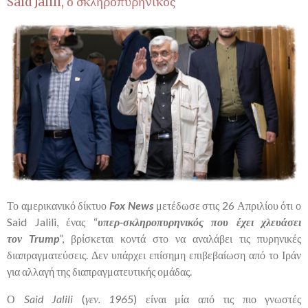
Said Jalili
, ο σκληροπυρηνικός
Το αμερικανικό δίκτυο
Fox
News
μετέδωσε στις 26 Απριλίου ότι ο
Said Jalili, ένας “
υπερ-σκληροπυρηνικός που έχει χλευάσει
τον
Trump
”, βρίσκεται κοντά στο να αναλάβει τις πυρηνικές
διαπραγματεύσεις. Δεν υπάρχει επίσημη επιβεβαίωση από το Ιράν
για αλλαγή της διαπραγματευτικής ομάδας.
Ο
Said
Jalili
(
γεν. 1965
) είναι μία από τις πιο γνωστές