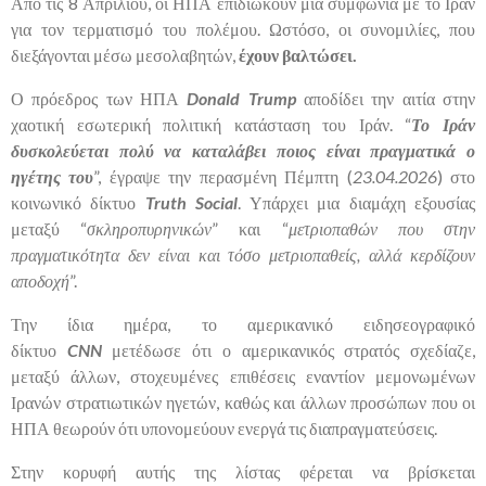
Από τις 8 Απριλίου, οι ΗΠΑ επιδιώκουν μια συμφωνία με το Ιράν
για τον τερματισμό του πολέμου. Ωστόσο, οι συνομιλίες, που
διεξάγονται μέσω μεσολαβητών,
έχουν βαλτώσει.
Ο πρόεδρος των ΗΠΑ
Donald
Trump
αποδίδει την αιτία στην
χαοτική εσωτερική πολιτική κατάσταση του Ιράν. “
Το Ιράν
δυσκολεύεται πολύ να καταλάβει ποιος είναι πραγματικά ο
ηγέτης του
”, έγραψε την περασμένη Πέμπτη (
23.04.2026
) στο
κοινωνικό δίκτυο
Truth
Social
. Υπάρχει μια διαμάχη εξουσίας
μεταξύ “
σκληροπυρηνικών
” και “
μετριοπαθών που στην
πραγματικότητα δεν είναι και τόσο μετριοπαθείς, αλλά κερδίζουν
αποδοχή
”.
Την ίδια ημέρα, το αμερικανικό ειδησεογραφικό
δίκτυο
CNN
μετέδωσε ότι ο αμερικανικός στρατός σχεδίαζε,
μεταξύ άλλων, στοχευμένες επιθέσεις εναντίον μεμονωμένων
Ιρανών στρατιωτικών ηγετών, καθώς και άλλων προσώπων που οι
ΗΠΑ θεωρούν ότι υπονομεύουν ενεργά τις διαπραγματεύσεις.
Στην κορυφή αυτής της λίστας φέρεται να βρίσκεται