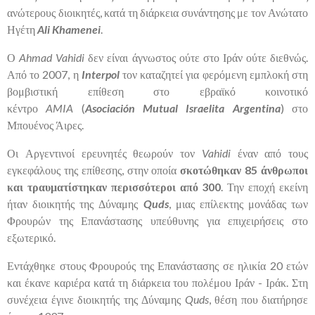
ανώτερους διοικητές, κατά τη διάρκεια συνάντησης με τον Ανώτατο
Ηγέτη
Ali
Khamenei
.
Ο
Ahmad
Vahidi
δεν είναι άγνωστος ούτε στο Ιράν ούτε διεθνώς.
Από το 2007, η
Interpol
τον καταζητεί για φερόμενη εμπλοκή στη
βομβιστική επίθεση στο εβραϊκό κοινοτικό
κέντρο
AMIA
(
Asociaci
ón
Mutual
Israelita
Argentina
) στο
Μπουένος Άιρες.
Οι Αργεντινοί ερευνητές θεωρούν τον
Vahidi
έναν από τους
εγκεφάλους της επίθεσης, στην οποία
σκοτώθηκαν 85 άνθρωποι
και τραυματίστηκαν περισσότεροι από 300
. Την εποχή εκείνη
ήταν διοικητής της Δύναμης
Quds
, μιας επίλεκτης μονάδας των
Φρουρών της Επανάστασης υπεύθυνης για επιχειρήσεις στο
εξωτερικό.
Εντάχθηκε στους Φρουρούς της Επανάστασης σε ηλικία 20 ετών
και έκανε καριέρα κατά τη διάρκεια του πολέμου Ιράν - Ιράκ. Στη
συνέχεια έγινε διοικητής της Δύναμης
Quds
, θέση που διατήρησε