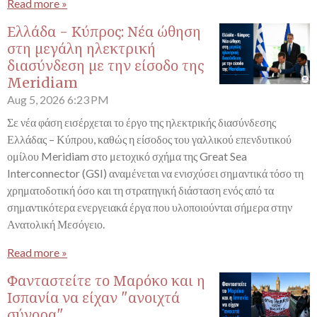
Read more »
Ελλάδα - Κύπρος: Νέα ώθηση
στη μεγάλη ηλεκτρική
διασύνδεση με την είσοδο της
Meridiam
Aug 5, 2026
6:23 PM
Σε νέα φάση εισέρχεται το έργο της ηλεκτρικής διασύνδεσης
Ελλάδας – Κύπρου, καθώς η είσοδος του γαλλικού επενδυτικού
ομίλου Meridiam στο μετοχικό σχήμα της Great Sea
Interconnector (GSI) αναμένεται να ενισχύσει σημαντικά τόσο τη
χρηματοδοτική όσο και τη στρατηγική διάσταση ενός από τα
σημαντικότερα ενεργειακά έργα που υλοποιούνται σήμερα στην
Ανατολική Μεσόγειο.
Read more »
Φανταστείτε το Μαρόκο και η
Ισπανία να είχαν "ανοιχτά
σύνορα"