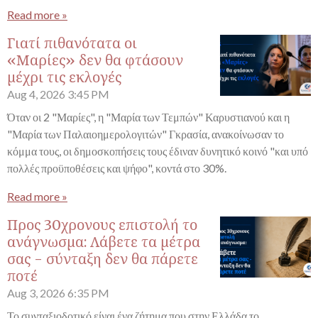
Read more »
Γιατί πιθανότατα οι
«Μαρίες» δεν θα φτάσουν
μέχρι τις εκλογές
Aug 4, 2026
3:45 PM
Όταν οι 2 "Μαρίες", η "Μαρία των Τεμπών" Καρυστιανού και η
"Μαρία των Παλαιοημερολογιτών" Γκρασία, ανακοίνωσαν το
κόμμα τους, οι δημοσκοπήσεις τους έδιναν δυνητικό κοινό "και υπό
πολλές προϋποθέσεις και ψήφο", κοντά στο 30%.
Read more »
Προς 30χρονους επιστολή το
ανάγνωσμα: Λάβετε τα μέτρα
σας - σύνταξη δεν θα πάρετε
ποτέ
Aug 3, 2026
6:35 PM
Το συνταξιοδοτικό είναι ένα ζήτημα που στην Ελλάδα το