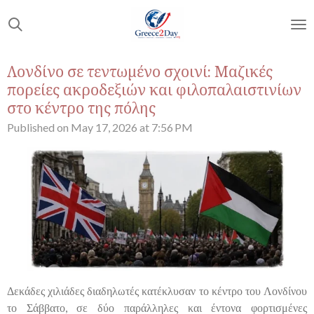
Skip
to
main
content
Λονδίνο σε τεντωμένο σχοινί: Μαζικές
πορείες ακροδεξιών και φιλοπαλαιστινίων
στο κέντρο της πόλης
Published on May 17, 2026 at 7:56 PM
Δεκάδες χιλιάδες διαδηλωτές κατέκλυσαν το κέντρο του Λονδίνου
το Σάββατο, σε δύο παράλληλες και έντονα φορτισμένες