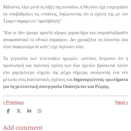
Μάλιστα, λίγο μετά τη λήξη της συνόδου, η Μελόνι είχε επιχειρήσει
να υποβαθμίσει τις εντάσεις, δηλώνοντας ότι η σχέση της με τον
Τραμπ παραμένει "
αμετάβλητη
"
"
Και οι δύο έχουμε αρκετά ισχυρό χαρακτήρα και υπερασπιζόμαστε
αποφασιστικά το εθνικό συμφέρον. Δεν χρειάζεται να λύνονται όλα
όταν διαφωνούμε σε κάτι
", είχε δηλώσει τότε.
Τα γεγονότα των τελευταίων ημερών, ωστόσο, δείχνουν ότι η
προσωπική και πολιτική σχέση των δύο ηγετών βρίσκεται πλέον
στο χαμηλότερο σημείο της μέχρι σήμερα, ανοίγοντας ένα νέο
μέτωπο στις διατλαντικές σχέσεις και
δημιουργώντας ερωτήματα
για τη μελλοντική συνεργασία Ουάσιγκτον και Ρώμης.
«
Previous
Next
»
S
S
S
S
h
h
h
h
a
a
a
a
r
r
r
r
Add comment