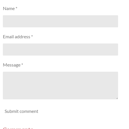
e
e
e
e
Name *
Email address *
Message *
Submit comment