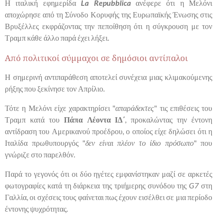
Η ιταλική εφημερίδα
La Repubblica
ανέφερε ότι η Μελόνι
αποχώρησε από τη Σύνοδο Κορυφής της Ευρωπαϊκής Ένωσης στις
Βρυξέλλες εκφράζοντας την πεποίθηση ότι η σύγκρουση με τον
Τραμπ κάθε άλλο παρά έχει λήξει.
Από πολιτικοί σύμμαχοι σε δημόσιοι αντίπαλοι
Η σημερινή αντιπαράθεση αποτελεί συνέχεια μιας κλιμακούμενης
ρήξης που ξεκίνησε τον Απρίλιο.
Τότε η Μελόνι είχε χαρακτηρίσει "
απαράδεκτες
" τις επιθέσεις του
Τραμπ κατά του
Πάπα Λέοντα ΙΔ΄
, προκαλώντας την έντονη
αντίδραση του Αμερικανού προέδρου, ο οποίος είχε δηλώσει ότι η
Ιταλίδα πρωθυπουργός "
δεν είναι πλέον το ίδιο πρόσωπο
" που
γνώριζε στο παρελθόν.
Παρά το γεγονός ότι οι δύο ηγέτες εμφανίστηκαν μαζί σε αρκετές
φωτογραφίες κατά τη διάρκεια της τριήμερης συνόδου της
G7
στη
Γαλλία, οι σχέσεις τους φαίνεται πως έχουν εισέλθει σε μια περίοδο
έντονης ψυχρότητας.