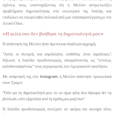
σχέσεις τους, υποστηρίζοντας ότι η Μελόνι αντιμετωπίζει
προβλήματα δημοτικότητας στο εσωτερικό της Ιταλίας και
επιδιώκει να επωφεληθεί πολιτικά από μια επαναπροσέγγιση με τον
Λευκό Οίκο.
«Η φιλία σου δεν βοήθησε τη δημοτικότητά μου»
Η απάντηση της Μελόνι ήταν άμεση και ιδιαίτερα αιχμηρή.
"
Αυτές οι συνεχείς και απρόκλητες επιθέσεις είναι παράλογες
",
δήλωσε η Ιταλίδα πρωθυπουργός, απορρίπτοντας ως "
εντελώς
κατασκευασμένους
" τους ισχυρισμούς του Αμερικανού προέδρου.
Με ανάρτησή της στο
Instagram
, η Μελόνι απάντησε προσωπικά
στον Τραμπ:
"
Όσο για τη δημοτικότητά μου, το να είμαι φίλη σου σίγουρα δεν τη
βελτίωσε, ούτε εξαρτάται από τη σχέση μου μαζί σου
".
Η Ιταλίδα πρωθυπουργός συνέχισε σε ακόμη πιο σκληρό τόνο,