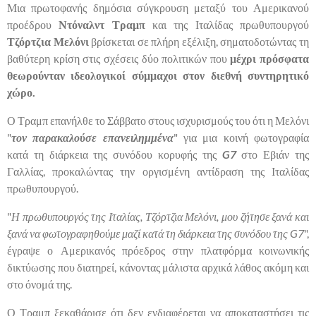
Μια πρωτοφανής δημόσια σύγκρουση μεταξύ του Αμερικανού
προέδρου
Ντόναλντ Τραμπ
και της Ιταλίδας πρωθυπουργού
Τζόρτζια Μελόνι
βρίσκεται σε πλήρη εξέλιξη, σηματοδοτώντας τη
βαθύτερη κρίση στις σχέσεις δύο πολιτικών που
μέχρι πρόσφατα
θεωρούνταν ιδεολογικοί σύμμαχοι στον διεθνή συντηρητικό
χώρο.
Ο Τραμπ επανήλθε το Σάββατο στους ισχυρισμούς του ότι η Μελόνι
"
τον παρακαλούσε επανειλημμένα
" για μια κοινή φωτογραφία
κατά τη διάρκεια της συνόδου κορυφής της
G7
στο Εβιάν της
Γαλλίας, προκαλώντας την οργισμένη αντίδραση της Ιταλίδας
πρωθυπουργού.
"
Η πρωθυπουργός της Ιταλίας, Τζόρτζια Μελόνι, μου ζήτησε ξανά και
ξανά να φωτογραφηθούμε μαζί κατά τη διάρκεια της συνόδου της G7
",
έγραψε ο Αμερικανός πρόεδρος στην πλατφόρμα κοινωνικής
δικτύωσης που διατηρεί, κάνοντας μάλιστα αρχικά λάθος ακόμη και
στο όνομά της.
Ο Τραμπ ξεκαθάρισε ότι δεν ενδιαφέρεται να αποκαταστήσει τις