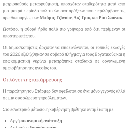
μετριοπαθούς μεταρρυθμιστή, υποσχόταν σταθερότητα μετά από
μια μακρά περίοδο πολιτικών αναταράξεων που περιλάμβανε τις
πρωθυπουργίες των
Μπόρις Τζόνσον
,
Λιζ Τρας
και
Ρίσι Σούνακ
.
Ωστόσο, η φθορά ήρθε πολύ πιο γρήγορα από ό,τι περίμεναν οι
υποστηρικτές του.
Οι δημοσκοπήσεις άρχισαν να επιδεινώνονται, οι τοπικές εκλογές
του 2026 εξελίχθηκαν σε σοβαρό πλήγμα για τους Εργατικούς και η
εσωκομματική γκρίνια μετατράπηκε σταδιακά σε οργανωμένη
αμφισβήτηση της ηγεσίας του.
Οι λόγοι της κατάρρευσης
Η παραίτηση του Στάρμερ δεν οφείλεται σε ένα μόνο γεγονός αλλά
σε μια συσσώρευση προβλημάτων.
Στο εσωτερικό μέτωπο, η κυβέρνηση βρέθηκε αντιμέτωπη με:
Αργή
οικονομική ανάπτυξη
.
Αυξημένο
δημόσιο χρέο
ς.