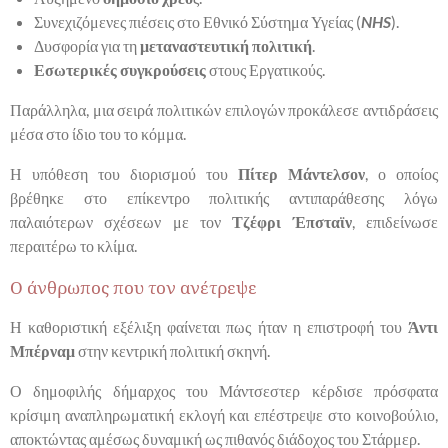
Συνεχιζόμενες πιέσεις στο Εθνικό Σύστημα Υγείας (
NHS
).
Δυσφορία για τη
μεταναστευτική πολιτική
.
Εσωτερικές συγκρούσεις
στους Εργατικούς.
Παράλληλα, μια σειρά πολιτικών επιλογών προκάλεσε αντιδράσεις
μέσα στο ίδιο του το κόμμα.
Η υπόθεση του διορισμού του
Πίτερ Μάντελσον
, ο οποίος
βρέθηκε στο επίκεντρο πολιτικής αντιπαράθεσης λόγω
παλαιότερων σχέσεων με τον
Τζέφρι Έπσταϊν
, επιδείνωσε
περαιτέρω το κλίμα.
Ο άνθρωπος που τον ανέτρεψε
Η καθοριστική εξέλιξη φαίνεται πως ήταν η επιστροφή του
Άντι
Μπέρναμ
στην κεντρική πολιτική σκηνή.
Ο δημοφιλής δήμαρχος του Μάντσεστερ κέρδισε πρόσφατα
κρίσιμη αναπληρωματική εκλογή και επέστρεψε στο κοινοβούλιο,
αποκτώντας αμέσως δυναμική ως πιθανός διάδοχος του Στάρμερ.