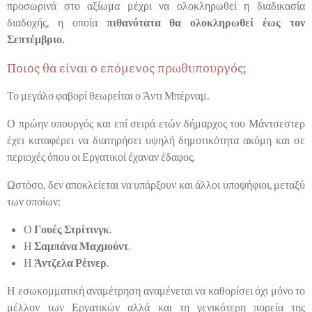
προσωρινά στο αξίωμα μέχρι να ολοκληρωθεί η διαδικασία
διαδοχής, η οποία
πιθανότατα θα ολοκληρωθεί έως τον
Σεπτέμβριο.
Ποιος θα είναι ο επόμενος πρωθυπουργός;
Το μεγάλο φαβορί θεωρείται ο Άντι Μπέρναμ.
Ο πρώην υπουργός και επί σειρά ετών δήμαρχος του Μάντσεστερ
έχει καταφέρει να διατηρήσει υψηλή δημοτικότητα ακόμη και σε
περιοχές όπου οι Εργατικοί έχαναν έδαφος.
Ωστόσο, δεν αποκλείεται να υπάρξουν και άλλοι υποψήφιοι, μεταξύ
των οποίων:
Ο
Γουές Στρίτινγκ
.
Η
Σαμπάνα Μαχμούντ
.
Η
Άντζελα Ρέινερ
.
Η εσωκομματική αναμέτρηση αναμένεται να καθορίσει όχι μόνο το
μέλλον των Εργατικών αλλά και τη γενικότερη πορεία της