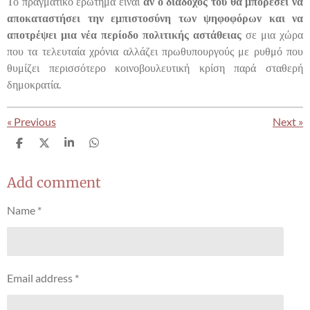
Το πραγματικό ερώτημα είναι
αν ο διάδοχός του θα μπορέσει να
αποκαταστήσει την εμπιστοσύνη των ψηφοφόρων και να
αποτρέψει μια νέα περίοδο πολιτικής αστάθειας
σε μια χώρα
που τα τελευταία χρόνια αλλάζει πρωθυπουργούς με ρυθμό που
θυμίζει περισσότερο κοινοβουλευτική κρίση παρά σταθερή
δημοκρατία.
«
Previous
Next
»
S
S
S
S
h
h
h
h
a
a
a
a
r
r
r
r
Add comment
e
e
e
e
Name *
Email address *