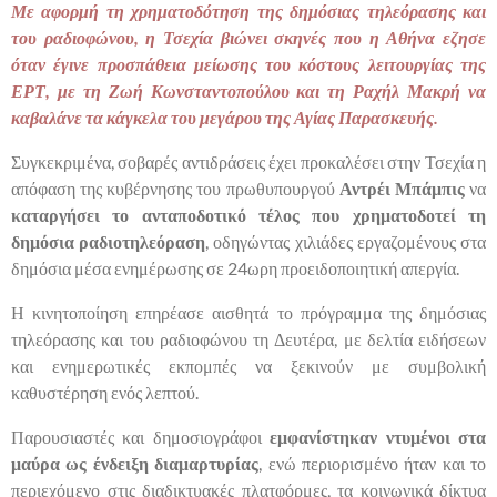
Με αφορμή τη χρηματοδότηση της δημόσιας τηλεόρασης και
του ραδιοφώνου, η Τσεχία βιώνει σκηνές που η Αθήνα εζησε
όταν έγινε προσπάθεια μείωσης του κόστους λειτουργίας της
ΕΡΤ, με τη Ζωή Κωνσταντοπούλου και τη Ραχήλ Μακρή να
καβαλάνε τα κάγκελα του μεγάρου της Αγίας Παρασκευής.
Συγκεκριμένα, σοβαρές αντιδράσεις έχει προκαλέσει στην Τσεχία η
απόφαση της κυβέρνησης του πρωθυπουργού
Αντρέι Μπάμπις
να
καταργήσει το ανταποδοτικό τέλος που χρηματοδοτεί τη
δημόσια ραδιοτηλεόραση
, οδηγώντας χιλιάδες εργαζομένους στα
δημόσια μέσα ενημέρωσης σε 24ωρη προειδοποιητική απεργία.
Η κινητοποίηση επηρέασε αισθητά το πρόγραμμα της δημόσιας
τηλεόρασης και του ραδιοφώνου τη Δευτέρα, με δελτία ειδήσεων
και ενημερωτικές εκπομπές να ξεκινούν με συμβολική
καθυστέρηση ενός λεπτού.
Παρουσιαστές και δημοσιογράφοι
εμφανίστηκαν ντυμένοι στα
μαύρα ως ένδειξη διαμαρτυρίας
, ενώ περιορισμένο ήταν και το
περιεχόμενο στις διαδικτυακές πλατφόρμες, τα κοινωνικά δίκτυα