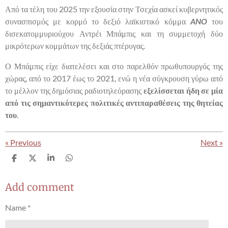
Από τα τέλη του 2025 την εξουσία στην Τσεχία ασκεί κυβερνητικός
συνασπισμός με κορμό το δεξιό λαϊκιστικό κόμμα
ANO
του
δισεκατομμυριούχου Αντρέι Μπάμπις και τη συμμετοχή δύο
μικρότερων κομμάτων της δεξιάς πτέρυγας.
Ο Μπάμπις είχε διατελέσει και στο παρελθόν πρωθυπουργός της
χώρας, από το 2017 έως το 2021, ενώ η νέα σύγκρουση γύρω από
το μέλλον της δημόσιας ραδιοτηλεόρασης
εξελίσσεται ήδη σε μία
από τις σημαντικότερες πολιτικές αντιπαραθέσεις της θητείας
του
.
«
Previous
Next
»
S
S
S
S
h
h
h
h
a
a
a
a
r
r
r
r
Add comment
e
e
e
e
Name *