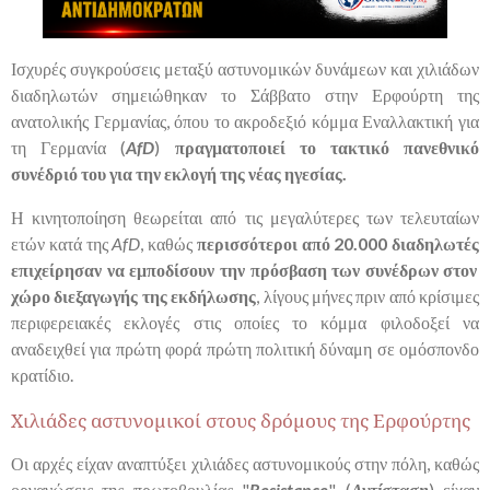
Ισχυρές συγκρούσεις μεταξύ αστυνομικών δυνάμεων και χιλιάδων
διαδηλωτών σημειώθηκαν το Σάββατο στην Ερφούρτη της
ανατολικής Γερμανίας, όπου το ακροδεξιό κόμμα
Εναλλακτική για
τη Γερμανία (
AfD
)
πραγματοποιεί το τακτικό πανεθνικό
συνέδριό του για την εκλογή της νέας ηγεσίας.
Η κινητοποίηση θεωρείται από τις μεγαλύτερες των τελευταίων
ετών κατά της
AfD
, καθώς
περισσότεροι από
20.000 διαδηλωτές
επιχείρησαν να εμποδίσουν την πρόσβαση των συνέδρων στον
χώρο διεξαγωγής της εκδήλωσης
, λίγους μήνες πριν από κρίσιμες
περιφερειακές εκλογές στις οποίες το κόμμα φιλοδοξεί να
αναδειχθεί για πρώτη φορά πρώτη πολιτική δύναμη σε ομόσπονδο
κρατίδιο.
Χιλιάδες αστυνομικοί στους δρόμους της Ερφούρτης
Οι αρχές είχαν αναπτύξει χιλιάδες αστυνομικούς στην πόλη, καθώς
οργανώσεις της πρωτοβουλίας "
Resistance
" (
Αντίσταση
)
είχαν