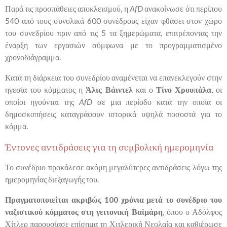
Παρά τις προσπάθειες αποκλεισμού, η
AfD
ανακοίνωσε ότι περίπου
540 από τους συνολικά 600 συνέδρους
είχαν φθάσει στον χώρο
του συνεδρίου πριν από τις 5 τα ξημερώματα, επιτρέποντας την
έναρξη των εργασιών σύμφωνα με το προγραμματισμένο
χρονοδιάγραμμα.
Κατά τη διάρκεια του συνεδρίου αναμένεται να επανεκλεγούν στην
ηγεσία του κόμματος η
Άλις Βάιντελ
και ο
Τίνο Χρουπάλα
, οι
οποίοι ηγούνται της
AfD
σε μια περίοδο κατά την οποία οι
δημοσκοπήσεις καταγράφουν ιστορικά υψηλά ποσοστά για το
κόμμα.
Έντονες αντιδράσεις για τη συμβολική ημερομηνία
Το συνέδριο προκάλεσε ακόμη μεγαλύτερες αντιδράσεις λόγω της
ημερομηνίας διεξαγωγής του.
Πραγματοποιείται ακριβώς 100 χρόνια μετά το συνέδριο του
ναζιστικού κόμματος στη γειτονική Βαϊμάρη
, όπου ο Αδόλφος
Χίτλερ παρουσίασε επίσημα τη Χιτλερική Νεολαία και καθιέρωσε