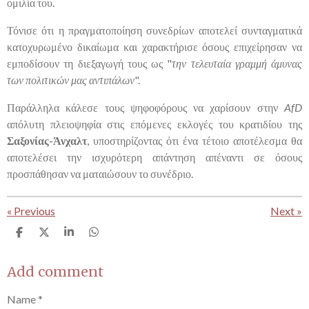
ομιλία του.
Τόνισε ότι η πραγματοποίηση συνεδρίων αποτελεί συνταγματικά
κατοχυρωμένο δικαίωμα και χαρακτήρισε όσους επιχείρησαν να
εμποδίσουν τη διεξαγωγή τους ως "
την τελευταία γραμμή άμυνας
των πολιτικών μας αντιπάλων
".
Παράλληλα κάλεσε τους ψηφοφόρους να χαρίσουν στην
AfD
απόλυτη πλειοψηφία στις επόμενες εκλογές του κρατιδίου της
Σαξονίας-Άνχαλτ
, υποστηρίζοντας ότι ένα τέτοιο αποτέλεσμα θα
αποτελέσει την ισχυρότερη απάντηση απέναντι σε όσους
προσπάθησαν να ματαιώσουν το συνέδριο.
«
Previous
Next
»
S
S
S
S
h
h
h
h
a
a
a
a
r
r
r
r
Add comment
e
e
e
e
Name *