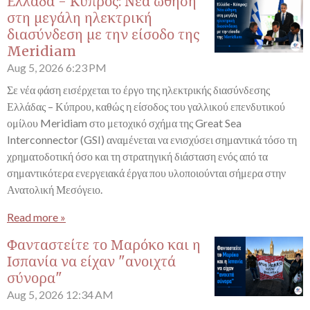
Ελλάδα - Κύπρος: Νέα ώθηση
στη μεγάλη ηλεκτρική
διασύνδεση με την είσοδο της
Meridiam
Aug 5, 2026
6:23 PM
Σε νέα φάση εισέρχεται το έργο της ηλεκτρικής διασύνδεσης
Ελλάδας – Κύπρου, καθώς η είσοδος του γαλλικού επενδυτικού
ομίλου Meridiam στο μετοχικό σχήμα της Great Sea
Interconnector (GSI) αναμένεται να ενισχύσει σημαντικά τόσο τη
χρηματοδοτική όσο και τη στρατηγική διάσταση ενός από τα
σημαντικότερα ενεργειακά έργα που υλοποιούνται σήμερα στην
Ανατολική Μεσόγειο.
Read more »
Φανταστείτε το Μαρόκο και η
Ισπανία να είχαν "ανοιχτά
σύνορα"
Aug 5, 2026
12:34 AM