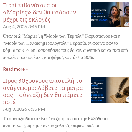
Γιατί πιθανότατα οι
«Μαρίες» δεν θα φτάσουν
μέχρι τις εκλογές
Aug 4, 2026
3:45 PM
Όταν οι 2 "Μαρίες", η "Μαρία των Τεμπών" Καρυστιανού και η
"Μαρία των Παλαιοημερολογιτών" Γκρασία, ανακοίνωσαν το
κόμμα τους, οι δημοσκοπήσεις τους έδιναν δυνητικό κοινό "και υπό
πολλές προϋποθέσεις και ψήφο", κοντά στο 30%.
Read more »
Προς 30χρονους επιστολή το
ανάγνωσμα: Λάβετε τα μέτρα
σας - σύνταξη δεν θα πάρετε
ποτέ
Aug 3, 2026
6:35 PM
Το συνταξιοδοτικό είναι ένα ζήτημα που στην Ελλάδα το
αντιμετωπίζουμε με τον πιο χαλαρό, επιφανειακό και