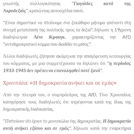
γνωστής συλλογικότητας "
Γιαγιάδες κατά της
Ακροδεξιάς
",
κρατώντας αυτοσχέδια πανό.
"
Είναι σημαντικό να στείλουμε ένα ξεκάθαρο μήνυμα απέναντι στη
συνεχή μετατόπιση της πολιτικής προς τα δεξιά
", δήλωσε η 19χρονη
διαδηλώτρια
Λένε Κρουγκ
, χαρακτηρίζοντας την AfD
"
αντιδημοκρατικό κόμμα που διαδίδει το μίσος
".
Άλλοι διαδηλωτές ζήτησαν ακόμη και την απαγόρευση λειτουργίας
του κόμματος, με μια συμμετέχουσα να δηλώνει ότι "
η περίοδος
1933-1945 δεν πρέπει να επαναληφθεί ποτέ ξανά
".
Χρουπάλα: «Η δημοκρατία ανήκει και σε εμάς»
Από την πλευρά του, ο συμπρόεδρος της
AfD
,
Τίνο Χρουπάλα
,
κατηγόρησε τους διαδηλωτές ότι στρέφονται κατά της ίδιας της
δημοκρατικής διαδικασίας.
"
Πιστεύουν ότι έχουν το μονοπώλιο της δημοκρατίας.
Η δημοκρατία
αυτή ανήκει εξίσου και σε εμάς
", δήλωσε κατά την εναρκτήρια