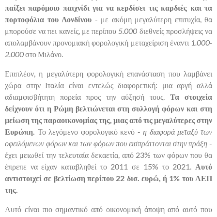
παίξει παρόμοιο παιχνίδι για να κερδίσει τις καρδιές και τα
πορτοφόλια του Λονδίνου
- με ακόμη μεγαλύτερη επιτυχία, θα
μπορούσε να πει κανείς, με περίπου
5.000
διεθνείς προσλήψεις να
απολαμβάνουν προνομιακή φορολογική μεταχείριση έναντι
1.000-
2.000
στο Μιλάνο.
Επιπλέον, η μεγαλύτερη φορολογική επανάσταση που λαμβάνει
χώρα στην Ιταλία είναι εντελώς διαφορετική: μια αργή αλλά
αδιαμφισβήτητη πορεία προς την αύξησή τους.
Τα στοιχεία
δείχνουν ότι η Ρώμη βελτιώνεται στη συλλογή φόρων και στη
μείωση της παραοικονομίας της, μιας από τις μεγαλύτερες στην
Ευρώπη.
Το λεγόμενο φορολογικό κενό -
η διαφορά μεταξύ των
οφειλόμενων φόρων και των φόρων που εισπράττονται στην πράξη
-
έχει μειωθεί την τελευταία δεκαετία, από 23% των φόρων που θα
έπρεπε να είχαν καταβληθεί το 2011 σε 15% το 2021.
Αυτό
αντιστοιχεί σε βελτίωση περίπου 22 δισ. ευρώ, ή 1% του ΑΕΠ
της.
Αυτό είναι πιο σημαντικό από οικονομική άποψη από αυτό που