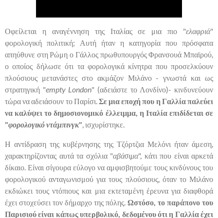
Οφείλεται η αναγέννηση της Ιταλίας σε μια πιο "
ελαφριά
"
φορολογική πολιτική; Αυτή ήταν η κατηγορία που πρόσφατα
απηύθυνε στη Ρώμη ο Γάλλος πρωθυπουργός Φρανσουά Μπαϊρού,
ο οποίος δήλωσε ότι τα φορολογικά κίνητρα που προσελκύουν
πλούσιους μετανάστες στο ακμάζον Μιλάνο - γνωστά και ως
στρατηγική "
empty London
" (αδειάστε το Λονδίνο)- κινδυνεύουν
τώρα να αδειάσουν το Παρίσι.
Σε μια εποχή που η Γαλλία παλεύει
να καλύψει το δημοσιονομικό έλλειμμα, η Ιταλία επιδίδεται σε
"
φορολογικό ντάμπινγκ
"
, ισχυρίστηκε.
Η αντίδραση της κυβέρνησης της Τζόρτζια Μελόνι ήταν άμεση,
χαρακτηρίζοντας αυτά τα σχόλια "
αβάσιμα
", κάτι που είναι αρκετά
δίκαιο. Είναι σίγουρα εύλογο να αμφισβητούμε τους κινδύνους του
φορολογικού ανταγωνισμού για τους πλούσιους, όταν το Μιλάνο
εκδιώκει τους ντόπιους και μια εκτεταμένη έρευνα για διαφθορά
έχει στοχεύσει τον δήμαρχο της πόλης.
Ωστόσο, το παράπονο του
Παρισιού είναι κάπως υπερβολικό, δεδομένου ότι η Γαλλία έχει