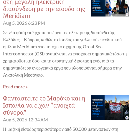
στη μεγάλη ηλεκτρική
διασύνδεση με την είσοδο της
Meridiam
Aug 5, 2026
6:23 PM
Σε νέα φάση εισέρχεται το έργο της ηλεκτρικής διασύνδεσης
Ελλάδας – Κύπρου, καθώς η είσοδος του γαλλικού επενδυτικού
ομίλου Meridiam στο μετοχικό σχήμα της Great Sea
Interconnector (GSI) αναμένεται να ενισχύσει σημαντικά τόσο τη
χρηματοδοτική όσο και τη στρατηγική διάσταση ενός από τα
σημαντικότερα ενεργειακά έργα που υλοποιούνται σήμερα στην
Ανατολική Μεσόγειο.
Read more »
Φανταστείτε το Μαρόκο και η
Ισπανία να είχαν "ανοιχτά
σύνορα"
Aug 5, 2026
12:34 AM
Η μαζική είσοδος περισσότερων από 50.000 μεταναστών στη