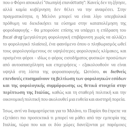
που ο Φόρνι αποκαλεί "
σιωπηλή επανάσταση
": Κανείς δεν τη ζήτησε,
αλλά καμία κυβέρνηση δεν θέλει να την αναιρέσει. Στην
πραγματικότητα, η Μελόνι μπορεί να είναι λίγο υπερβολικά
πρόθυμη να διεκδικήσει τα εύσημα στην καταπολέμηση της
φοροδιαφυγής - θα μπορούσε επίσης να υπάρχει η επίδραση του
fiscal drag
(μεγαλύτερη φορολογική επιβάρυνση χωρίς να αλλάζει
το φορολογικό πλαίσιο), ένα φαινόμενο όπου ο πληθωρισμός ωθεί
τους φορολογούμενους σε υψηλότερες φορολογικές κλίμακες, και
ορισμένοι φόροι - ιδίως ο φόρος εισοδήματος φυσικών προσώπων
από αυτοαπασχόληση και επιχειρήσεις - εξακολουθούν να είναι
υψηλά στη λίστα της φοροαποφυγής. Ωστόσο,
οι διεθνείς
επενδυτές επισημαίνουν τη βελτίωση των φορολογικών εσόδων
και της φορολογικής συμμόρφωσης ως θετικά στοιχεία στην
περίπτωση της Ιταλίας,
καθώς και τη σταθερή πολιτική και την
οικονομική πολιτική που ακολουθεί μια ευθεία και αυστηρή πορεία.
Ίσως, αντί να διαμαρτύρεται για το Μιλάνο, το Παρίσι θα έπρεπε να
εξετάσει πιο προσεκτικά τι μπορεί να μάθει από την εμπειρία της
Ιταλίας, τώρα που και οι δύο χώρες δανείζονται με παρόμοιες