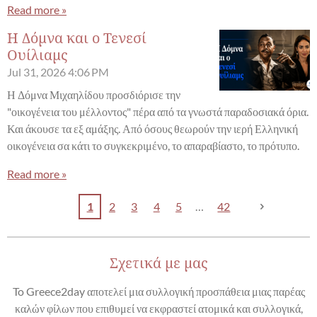
Read more »
Η Δόμνα και ο Τενεσί
Ουίλιαμς
Jul 31, 2026
4:06 PM
Η Δόμνα Μιχαηλίδου προσδιόρισε την
"οικογένεια του μέλλοντος" πέρα από τα γνωστά παραδοσιακά όρια.
Και άκουσε τα εξ αμάξης. Από όσους θεωρούν την ιερή Ελληνική
οικογένεια σα κάτι το συγκεκριμένο, το απαραβίαστο, το πρότυπο.
Read more »
1
2
3
4
5
42
Σχετικά με μας
To Greece2day αποτελεί μια συλλογική προσπάθεια μιας παρέας
καλών φίλων που επιθυμεί να εκφραστεί ατομικά και συλλογικά,