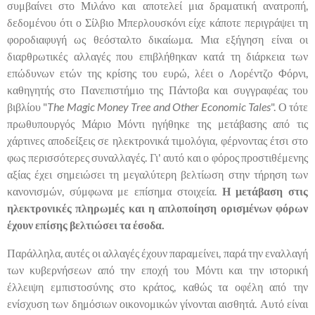
συμβαίνει στο Μιλάνο και αποτελεί μια δραματική ανατροπή,
δεδομένου ότι ο Σίλβιο Μπερλουσκόνι είχε κάποτε περιγράψει τη
φοροδιαφυγή ως θεόσταλτο δικαίωμα. Μια εξήγηση είναι οι
διαρθρωτικές αλλαγές που επιβλήθηκαν κατά τη διάρκεια των
επώδυνων ετών της κρίσης του ευρώ, λέει ο Λορέντζο Φόρνι,
καθηγητής στο Πανεπιστήμιο της Πάντοβα και συγγραφέας του
βιβλίου "
The Magic Money Tree and Other Economic Tales
". Ο τότε
πρωθυπουργός Μάριο Μόντι ηγήθηκε της μετάβασης από τις
χάρτινες αποδείξεις σε ηλεκτρονικά τιμολόγια, φέρνοντας έτσι στο
φως περισσότερες συναλλαγές. Γι' αυτό και ο φόρος προστιθέμενης
αξίας έχει σημειώσει τη μεγαλύτερη βελτίωση στην τήρηση των
κανονισμών, σύμφωνα με επίσημα στοιχεία.
Η μετάβαση στις
ηλεκτρονικές πληρωμές και η απλοποίηση ορισμένων φόρων
έχουν επίσης βελτιώσει τα έσοδα.
Παράλληλα, αυτές οι αλλαγές έχουν παραμείνει, παρά την εναλλαγή
των κυβερνήσεων από την εποχή του Μόντι και την ιστορική
έλλειψη εμπιστοσύνης στο κράτος, καθώς τα οφέλη από την
ενίσχυση των δημόσιων οικονομικών γίνονται αισθητά. Αυτό είναι