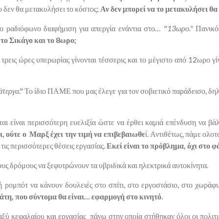
ου δεν θα μετακυλήσει το κόστος;
Αν δεν μπορεί να το μετακυλήσει θα 
ο ραδιόφωνο διαφήμιση για απεργία ενάντια στο… "
13ωρο."
Πανικό
ο Σικάγο και το 8ωρο;
οι τρεις ώρες υπερωρίας γίνονται τέσσερις και το μέγιστο από 12ωρο γ
άτεργα
." Το ίδιο ΠΑΜΕ που μας έλεγε για τον σοβιετικό παράδεισο, δη
ται είναι περισσότερη ευελιξία ώστε να έρθει καμιά επένδυση να βάλ
, ούτε ο Μαρξ έχει την τιμή να επιβεβαιωθε
ί. Αντιθέτως, πάμε ολο
τις περισσότερες θέσεις εργασίας.
Εκεί είναι το πρόβλημα, όχι στο 
υς δρόμους να ξεφυτρώνουν τα υβριδικά και ηλεκτρικά αυτοκίνητα.
 ρομπότ να κάνουν δουλειές στο σπίτι, στο εργοστάσιο, στο χωράφι
άτη, που σύντομα θα είναι… εφαρμογή στο κινητό
.
ξύ κεφαλαίου και εργασίας πάνω στην οποία στήθηκαν όλοι οι πολιτισ