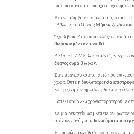
πιστεύει κανείς ότι υπάρχει επιχείρηση π
Κι ενώ συμβαίνουν όλα αυτά, ακούω στ
"
Αθλίων"
του Ουγκό;
Μήπως ξεχάστηκε τ
Όχι βέβαια. Αυτό που αλλάζει είναι ότι 
θωρακισμένο αν αρνηθεί.
Αλλά το ΠΑΜΕ βλέπει πάλι "
ματωμένα κ
έκανες ουρά 3 ωρών.
Στην πραγματικότητα, αυτό που επιχειρεί
χώρα.
Ούτε η δουλοπαροικία επιστρέφει
και η τεχνητή νοημοσύνη θα καταργήσουν 
Τα τελευταία 2-3 χρόνια παρατηρούμε στο
Σε μια δεκαετία θα βλέπετε ανθρωποειδή
στήνουν πανό για
τα δικαιώματα του εργ
Η προαιώνια αντίθεση και συνέργεια μετα