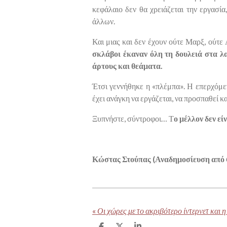
κεφάλαιο δεν θα χρειάζεται την εργασί
άλλων.
Και μιας και δεν έχουν ούτε Μαρξ, ούτε 
σκλάβοι έκαναν όλη τη δουλειά στα λ
άρτους και θεάματα.
Έτσι γεννήθηκε η «πλέμπα». Η επερχόμε
έχει ανάγκη να εργάζεται, να προσπαθεί κα
Ξυπνήστε, σύντροφοι… Τ
ο μέλλον δεν εί
Κώστας Στούπας (Αναδημοσίευση από
«
Οι χώρες με το ακριβότερο ίντερνετ και 