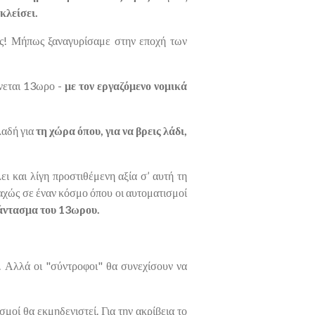
κλείσει.
ς! Μήπως ξαναγυρίσαμε στην εποχή των
ίνεται 13ωρο -
με τον εργαζόμενο νομικά
λαδή για
τη χώρα όπου, για να βρεις λάδι,
ει και λίγη προστιθέμενη αξία σ’ αυτή τη
ταχώς σε έναν κόσμο όπου οι αυτοματισμοί
φάντασμα του 13ωρου.
. Αλλά οι "σύντροφοι" θα συνεχίσουν να
μοί θα εκμηδενιστεί. Για την ακρίβεια το