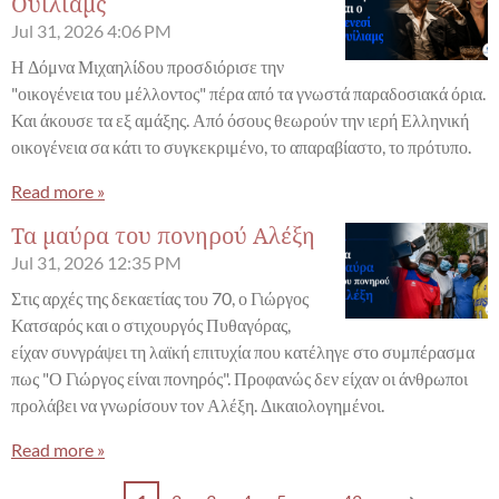
Ουίλιαμς
Jul 31, 2026
4:06 PM
Η Δόμνα Μιχαηλίδου προσδιόρισε την
"οικογένεια του μέλλοντος" πέρα από τα γνωστά παραδοσιακά όρια.
Και άκουσε τα εξ αμάξης. Από όσους θεωρούν την ιερή Ελληνική
οικογένεια σα κάτι το συγκεκριμένο, το απαραβίαστο, το πρότυπο.
Read more »
Τα μαύρα του πονηρού Αλέξη
Jul 31, 2026
12:35 PM
Στις αρχές της δεκαετίας του 70, ο Γιώργος
Κατσαρός και ο στιχουργός Πυθαγόρας,
είχαν συνγράψει τη λαϊκή επιτυχία που κατέληγε στο συμπέρασμα
πως "Ο Γιώργος είναι πονηρός". Προφανώς δεν είχαν οι άνθρωποι
προλάβει να γνωρίσουν τον Αλέξη. Δικαιολογημένοι.
Read more »