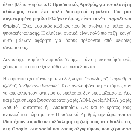
άλλοι βλέπουν πρόοδο.
Ο Προσωπικός Αριθμός, για τον πλανήτη
ολόκληρο, είναι ένα απλό διοικητικό εργαλείο. Για μια
συγκεκριμένη μερίδα Ελλήνων όμως, είναι το νέο "
σημάδι του
Θηρίου
".
Ένας μυστικός κώδικας που θα ανοίγει τις πύλες της
ψηφιακής κόλασης. Η αλήθεια, φυσικά, είναι πολύ πιο πεζή και γι’
αυτό μάλλον αφόρητη για όσους τρέφονται από θεωρίες
συνωμοσίας.
Δεν υπάρχει καμία συνωμοσία. Υπάρχει μόνο η τακτοποίηση ενός
χάους από το οποίο είχαν μάθει να επωφελούνται.
Η παράνοια έχει συγκεκριμένο λεξιλόγιο: "
φακέλωμα
", "
παγκόσμιο
σχέδιο
", "
ανθρώπινο barcode
". Τα επαναλαμβάνουν με στόμφο, σαν
να αποκαλύπτουν κάτι που οι υπόλοιποι δεν υποψιαζόμαστε. Λες
και μέχρι σήμερα ζούσαν αόρατοι χωρίς ΑΦΜ, χωρίς ΑΜΚΑ, χωρίς
Αριθμό Ταυτότητας ή Διαβατηρίου. Λες και το κράτος τους
ανακαλύπτει τώρα με τον Προσωπικό Αριθμό,
την ώρα που οι
ίδιοι έχουν παραδώσει ολόκληρη τη ζωή τους στο διαδίκτυο,
στη Google, στα social και στους αλγόριθμους που ξέρουν τα