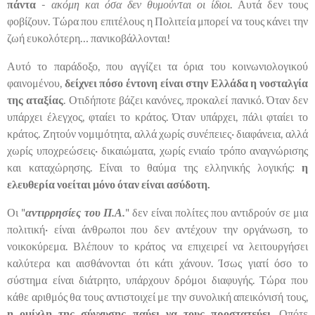
πάντα
-
ακόμη και όσα δεν θυμούνται οι ίδιοι
. Αυτά δεν τους
φοβίζουν. Τώρα που επιτέλους η Πολιτεία μπορεί να τους κάνει την
ζωή ευκολότερη… πανικοβάλλονται!
Αυτό το παράδοξο, που αγγίζει τα όρια του κοινωνιολογικού
φαινομένου,
δείχνει πόσο έντονη είναι στην Ελλάδα η νοσταλγία
της αταξίας
. Οτιδήποτε βάζει κανόνες, προκαλεί πανικό. Όταν δεν
υπάρχει έλεγχος, φταίει το κράτος. Όταν υπάρχει, πάλι φταίει το
κράτος. Ζητούν νομιμότητα, αλλά χωρίς συνέπειες· διαφάνεια, αλλά
χωρίς υποχρεώσεις· δικαιώματα, χωρίς ενιαίο τρόπο αναγνώρισης
και καταχώρησης. Είναι το θαύμα της ελληνικής λογικής:
η
ελευθερία νοείται μόνο όταν είναι ασύδοτη.
Οι "
αντιρρησίες του Π.Α.
" δεν είναι πολίτες που αντιδρούν σε μια
πολιτική· είναι άνθρωποι που δεν αντέχουν την οργάνωση, το
νοικοκύρεμα. Βλέπουν το κράτος να επιχειρεί να λειτουργήσει
καλύτερα και αισθάνονται ότι κάτι χάνουν. Ίσως γιατί όσο το
σύστημα είναι διάτρητο, υπάρχουν δρόμοι διαφυγής. Τώρα που
κάθε αριθμός θα τους αντιστοιχεί με την συνολική απεικόνισή τους,
η ομίχλη της σύγχυσης παύει να τους προστατεύει
. Οπότε