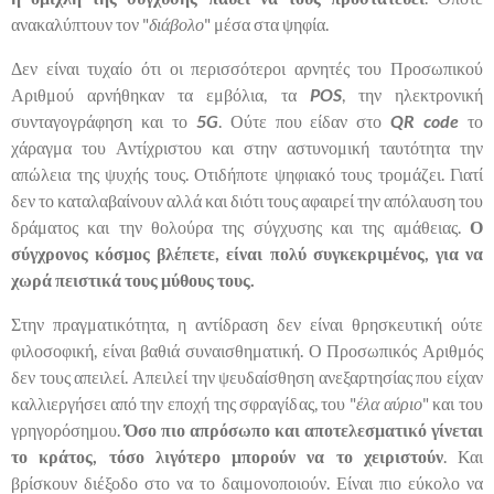
ανακαλύπτουν τον "
διάβολο
" μέσα στα ψηφία.
Δεν είναι τυχαίο ότι οι περισσότεροι αρνητές του Προσωπικού
Αριθμού αρνήθηκαν τα εμβόλια, τα
POS
, την ηλεκτρονική
συνταγογράφηση και το
5G
. Ούτε που είδαν στο
QR
code
το
χάραγμα του Αντίχριστου και στην αστυνομική ταυτότητα την
απώλεια της ψυχής τους. Οτιδήποτε ψηφιακό τους τρομάζει. Γιατί
δεν το καταλαβαίνουν αλλά και διότι τους αφαιρεί την απόλαυση του
δράματος και την θολούρα της σύγχυσης και της αμάθειας.
Ο
σύγχρονος κόσμος βλέπετε, είναι πολύ συγκεκριμένος, για να
χωρά πειστικά τους μύθους τους.
Στην πραγματικότητα, η αντίδραση δεν είναι θρησκευτική ούτε
φιλοσοφική, είναι βαθιά συναισθηματική. Ο Προσωπικός Αριθμός
δεν τους απειλεί. Απειλεί την ψευδαίσθηση ανεξαρτησίας που είχαν
καλλιεργήσει από την εποχή της σφραγίδας, του "
έλα αύριο
" και του
γρηγορόσημου.
Όσο πιο απρόσωπο και αποτελεσματικό γίνεται
το κράτος, τόσο λιγότερο μπορούν να το χειριστούν
. Και
βρίσκουν διέξοδο στο να το δαιμονοποιούν. Είναι πιο εύκολο να