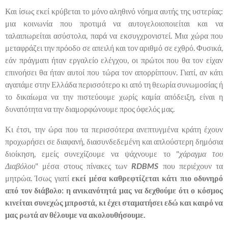
Και ίσως εκεί κρύβεται το μόνο αληθινό νόημα αυτής της υστερίας:
μια κοινωνία που προτιμά να αυτογελοιοποιείται και να
ταλαιπωρείται ασύστολα, παρά να εκσυγχρονιστεί. Μια χώρα που
μεταφράζει την πρόοδο σε απειλή και τον αριθμό σε εχθρό. Φυσικά,
εάν πράγματι ήταν εργαλείο ελέγχου, οι πρώτοι που θα τον είχαν
επινοήσει θα ήταν αυτοί που τώρα τον απορρίπτουν. Γιατί, αν κάτι
αγαπάμε στην Ελλάδα περισσότερο κι από τη θεωρία συνωμοσίας ή
το δικαίωμα να την πιστεύουμε χωρίς καμία απόδειξη, είναι η
δυνατότητα να την διαμορφώνουμε προς όφελός μας.
Κι έτσι, την ώρα που τα περισσότερα ανεπτυγμένα κράτη έχουν
προχωρήσει σε διαφανή, διασυνδεδεμένη και απλούστερη δημόσια
διοίκηση, εμείς συνεχίζουμε να ψάχνουμε το "
χάραγμα του
Διαβόλου
" μέσα στους πίνακες των
RDBMS
που περιέχουν τα
μητρώα. Ίσως γιατί
εκεί μέσα καθρεφτίζεται κάτι πιο οδυνηρό
από τον διάβολο: η ανικανότητά μας να δεχθούμε ότι ο κόσμος
κινείται συνεχώς μπροστά, κι έχει σταματήσει εδώ και καιρό να
μας ρωτά αν θέλουμε να ακολουθήσουμε.