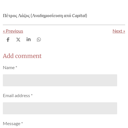
Πέτρος Λάζος (Αναδημοσίευση από
Capital
)
«
Previous
Next
»
S
S
S
S
h
h
h
h
a
a
a
a
r
r
r
r
Add comment
e
e
e
e
Name *
Email address *
Message *