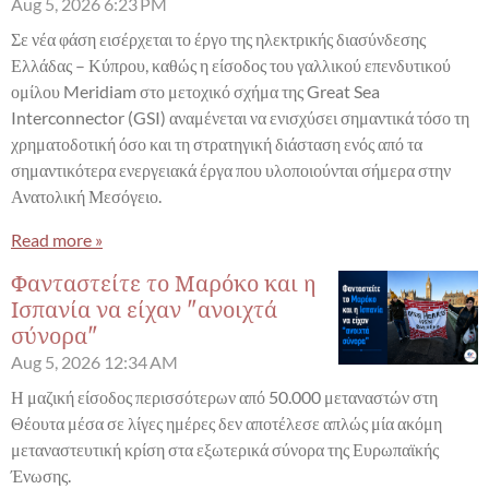
Aug 5, 2026
6:23 PM
Σε νέα φάση εισέρχεται το έργο της ηλεκτρικής διασύνδεσης
Ελλάδας – Κύπρου, καθώς η είσοδος του γαλλικού επενδυτικού
ομίλου Meridiam στο μετοχικό σχήμα της Great Sea
Interconnector (GSI) αναμένεται να ενισχύσει σημαντικά τόσο τη
χρηματοδοτική όσο και τη στρατηγική διάσταση ενός από τα
σημαντικότερα ενεργειακά έργα που υλοποιούνται σήμερα στην
Ανατολική Μεσόγειο.
Read more »
Φανταστείτε το Μαρόκο και η
Ισπανία να είχαν "ανοιχτά
σύνορα"
Aug 5, 2026
12:34 AM
Η μαζική είσοδος περισσότερων από 50.000 μεταναστών στη
Θέουτα μέσα σε λίγες ημέρες δεν αποτέλεσε απλώς μία ακόμη
μεταναστευτική κρίση στα εξωτερικά σύνορα της Ευρωπαϊκής
Ένωσης.