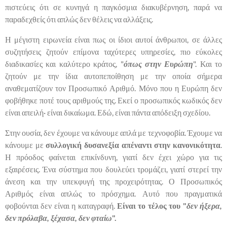
πιστεύεις ότι σε κυνηγά η παγκόσμια διακυβέρνηση, παρά να
παραδεχθείς ότι απλώς δεν θέλεις να αλλάξεις.
Η μέγιστη ειρωνεία είναι πως οι ίδιοι αυτοί άνθρωποι, σε άλλες
συζητήσεις ζητούν επίμονα ταχύτερες υπηρεσίες, πιο εύκολες
διαδικασίες και καλύτερο κράτος, "
όπως στην Ευρώπη
". Και το
ζητούν με την ίδια αυτοπεποίθηση με την οποία σήμερα
αναθεματίζουν τον Προσωπικό Αριθμό. Μόνο που η Ευρώπη δεν
φοβήθηκε ποτέ τους αριθμούς της. Εκεί ο προσωπικός κωδικός δεν
είναι απειλή· είναι δικαίωμα. Εδώ, είναι πάντα απόδειξη σχεδίου.
Στην ουσία, δεν έχουμε να κάνουμε απλά με τεχνοφοβία. Έχουμε να
κάνουμε με
συλλογική δυσανεξία απέναντι στην κανονικότητα
.
Η πρόοδος φαίνεται επικίνδυνη, γιατί δεν έχει χώρο για τις
εξαιρέσεις. Ένα σύστημα που δουλεύει τρομάζει, γιατί στερεί την
άνεση και την υπεκφυγή της προχειρότητας. Ο Προσωπικός
Αριθμός είναι απλώς το πρόσχημα. Αυτό που πραγματικά
φοβούνται δεν είναι η καταγραφή.
Είναι το τέλος του "
δεν ήξερα,
δεν πρόλαβα, ξέχασα, δεν φταίω
".