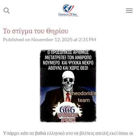
Skip
to
main
content
Το στίγμα του Θηρίου
Published on November 12, 2025 at 2:31 PM
Υπάρχει κάτι το βαθιά ελληνικό στο να βλέπεις απειλή εκεί όπου οι