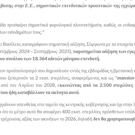
σβασης στην Ε.Ε., σημαντικών επενδυτικών προοπτικών της εγχώρια
άδα προσφέρει σημαντικά φορολογικά πλεονεκτήματα, καθώς οι ενδια
των εισοδημάτων τους.
"
ο Βασίλειο, καταγράφουν σημαντική αύξηση. Σύμφωνα με τα στοιχεία
πτέμβριος 2024 – Σεπτέμβριος 2025
),
παρατηρείται αύξηση των εγκ
του συνόλου των 18.364 αδειών μόνιμου επενδυτή
.
τον προϋπολογισμό που δημοσίευσε εντός της εβδομάδας η βρετανική κ
που ξεπερνούν τα 2 εκατ. στερλίνες, αναφερόμενος και ως "
mansion
ι από τον Απρίλιο του 2028, ε
κκινώντας από τα 2.500 στερλίνες
υ που ήδη καταβάλλουν τα ακίνητα αυτά
.
πηγαίνουν απευθείας στο ταμείο της κεντρικής κυβέρνησης και όχι στην
 ότι το μέτρο αυτό θα αποφέρει 400 εκατ. στερλίνες πρόσθετων εσόδ
ς τρέχουσας αξίας των ακινήτων το 2026, δηλαδή
δεν θα χρησιμοποιηθ