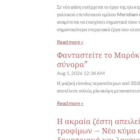
Σε νέα φάση εισέρχεται το έργο της ηλεκ
γαλλικού επενδυτικού ομίλου Meridiam σ
αναμένεται να ενισχύσει σημαντικά τόσο 
σημαντικότερα ενεργειακά έργα που υλοπ
Read more »
Φανταστείτε το Μαρόκο
σύνορα"
Aug 5, 2026
12:34 AM
Η μαζική είσοδος περισσότερων από 50.0
αποτέλεσε απλώς μία ακόμη μεταναστευτ
Read more »
Η ακραία ζέστη απειλ
τροφίμων – Νέο κύμα 