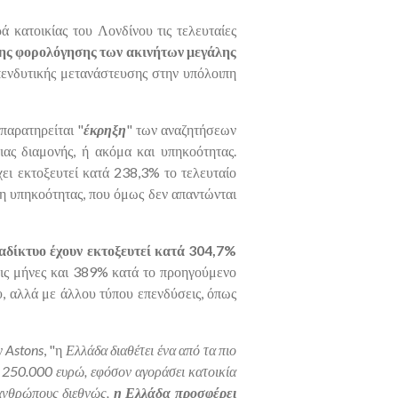
ά κατοικίας του Λονδίνου τις τελευταίες
 της φορολόγησης των ακινήτων μεγάλης
πενδυτικής μετανάστευσης στην υπόλοιπη
παρατηρείται "
έκρηξη
" των αναζητήσεων
ας διαμονής, ή ακόμα και υπηκοότητας.
έχει εκτοξευτεί κατά 238,3% το τελευταίο
η υπηκοότητας, που όμως δεν απαντώνται
ιαδίκτυο έχουν εκτοξευτεί κατά 304,7%
ρεις μήνες και 389% κατά το προηγούμενο
υ, αλλά με άλλου τύπου επενδύσεις, όπως
ν
Astons
, "η
Ελλάδα διαθέτει ένα από τα πιο
 250.000 ευρώ, εφόσον αγοράσει κατοικία
ανθρώπους διεθνώς,
η Ελλάδα προσφέρει