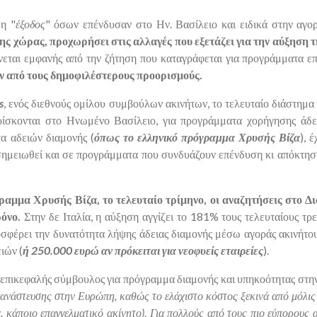
η "
έξοδος
" όσων επένδυσαν στο Ην. Βασίλειο και ειδικά στην αγορ
ης χώρας, προχωρήσει στις αλλαγές που εξετάζει για την αύξηση
ίνεται εμφανής από την ζήτηση που καταγράφεται για προγράμματα ε
αν από τους δημοφιλέστερους προορισμούς.
s
, ενός διεθνούς ομίλου συμβούλων ακινήτων, το τελευταίο διάστημα 
σκονται στο Ηνωμένο Βασίλειο, για προγράμματα χορήγησης άδει
α αδειών διαμονής (
όπως το ελληνικό πρόγραμμα Χρυσής Βίζα
), 
ημειωθεί και σε προγράμματα που συνδυάζουν επένδυση κι απόκτησ
γραμμα Χρυσής Βίζα, το τελευταίο τρίμηνο, οι αναζητήσεις στο Δ
όνο.
Στην δε Ιταλία, η αύξηση αγγίζει το 181% τους τελευταίους τ
οσφέρει την δυνατότητα λήψης άδειας διαμονής μέσω αγοράς ακινήτο
ιών (
ή 250.000 ευρώ αν πρόκειται για νεοφυείς εταιρείες
).
, επικεφαλής σύμβουλος για πρόγραμμα διαμονής και υπηκοότητας στη
ανάστευσης στην Ευρώπη, καθώς το ελάχιστο κόστος ξεκινά από μόλις
χ. κάποιο επαγγελματικό ακίνητο)
.
Για πολλούς από τους πιο εύπορους 