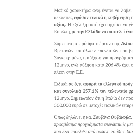
Μαζικό χαρακτήρα αναμένεται να λάβει 
δεκαετίες,
εφόσον τελικά η κυβέρνηση τ
αξίας.
Η εξέλιξη αυτή έχει αρχίσει να γ
Ευρώπη,
με την Ελλάδα να αποτελεί έν
Σύμφωνα με πρόσφατη έρευνα της
Aston
Βρετανών και άλλων επενδυτών που βρί
Συγκεκριμένα, η αύξηση για προγράμματ
12μηνο, ενώ αύξηση κατά 206,4% έχει σ
πλέον στην Ε.Ε.
Ειδικά,
σε ό,τι αφορά το ελληνικό πρό
και συνολικά 257,1% τον τελευταίο χρ
12μηνο. Σημειωτέον ότι η Ιταλία δεν πρ
500.000 ευρώ σε μετοχές ιταλικών εταιρε
Όπως δηλώνει η κα.
Σουζάνα Ουζάκοβα
προσβάσιμα προγράμματα επενδυτικής μετ
που έχει προέλθει από αλλαγή χρήσης, (π.