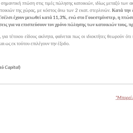
 σημαντική πτώση στις τιμές πώλησης κατοικιών, ιδίως μεταξύ των 
οικιών της χώρας, με κόστος άνω των 2 εκατ. στερλινών.
Κατά την δ
 Τσέλσι έχουν μειωθεί κατά 11,3%, ενώ στο Γουεστμίνστερ, η πτώση
σεις για να επισπεύσουν τον χρόνο πώλησης των κατοικιών τους, πρ
 για τέτοιου είδους ακίνητα, φαίνεται πως οι ιδιοκτήτες θεωρούν ό
αι ως εκ τούτου επιλέγουν την έξοδο.
από
Capital
)
"Mπορεί 