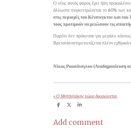
Ο νέος αυτός φόρος έχει ήδη προκαλέσει
άλλωστε συγκεντρώνεται το 60% των κατ
στις περιοχές του Κένσινγκτον και του
τους προτιμούν να μειώσουν τις απαιτή
Παρότι δεν πρόκειται για μεγάλο κόστος,
Βρετανία αντιμετωπίζεται πλέον εχθρικά κ
Νίκος Ρουσάνογλου (Αναδημοσίευση 
«
Ο Μητσοτάκης τώρα δικαιώνεται
S
S
S
h
h
h
a
a
a
Add comment
r
r
r
e
e
e