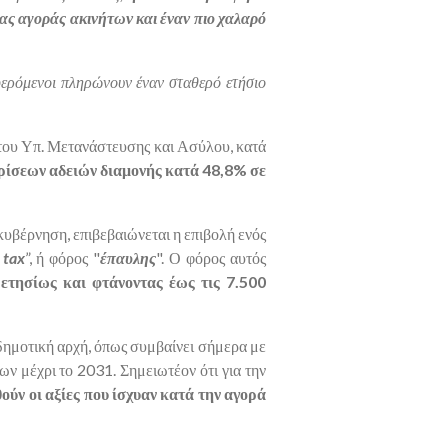
ς αγοράς ακινήτων και έναν πιο χαλαρό
φερόμενοι πληρώνουν έναν σταθερό ετήσιο
 του Υπ. Μετανάστευσης και Ασύλου, κατά
ρίσεων αδειών διαμονής κατά 48,8% σε
υβέρνηση, επιβεβαιώνεται η επιβολή ενός
 tax
”, ή φόρος "
έπαυλης
". Ο φόρος αυτός
 ετησίως και φτάνοντας έως τις 7.500
 δημοτική αρχή, όπως συμβαίνει σήμερα με
ων μέχρι το 2031. Σημειωτέον ότι για την
ούν οι αξίες που ίσχυαν κατά την αγορά