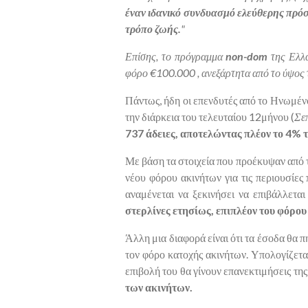
έναν ιδανικό συνδυασμό ελεύθερης πρό
τρόπο ζωής.
"
Επίσης, το πρόγραμμα
non-dom
της Ελλ
φόρο €100.000 , ανεξάρτητα από το ύψος 
Πάντως, ήδη οι επενδυτές από το Ηνωμέν
την διάρκεια του τελευταίου 12μήνου (
Σε
737 άδειες, αποτελώντας πλέον το 4% 
Με βάση τα στοιχεία που προέκυψαν από 
νέου φόρου ακινήτων για τις περιουσίες 
αναμένεται να ξεκινήσει να επιβάλλετα
στερλίνες ετησίως, επιπλέον του φόρο
Άλλη μια διαφορά είναι ότι τα έσοδα θα 
τον φόρο κατοχής ακινήτων. Υπολογίζεται
επιβολή του θα γίνουν επανεκτιμήσεις τη
των ακινήτων.