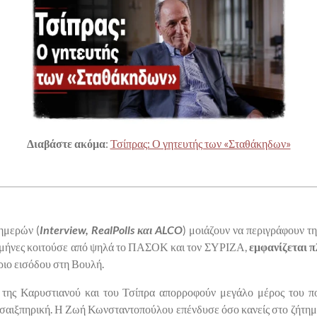
Διαβάστε ακόμα
:
Τσίπρας: Ο γητευτής των «Σταθάκηδων»
ημερών (
Interview, RealPolls και ALCO
) μοιάζουν να περιγράφουν τη
ς μήνες κοιτούσε από ψηλά το ΠΑΣΟΚ και τον ΣΥΡΙΖΑ,
εμφανίζεται 
ριο εισόδου στη Βουλή.
 της Καρυστιανού και του Τσίπρα απορροφούν μεγάλο μέρος του πο
ν σαιξπηρική. Η Ζωή Κωνσταντοπούλου επένδυσε όσο κανείς στο ζήτημα