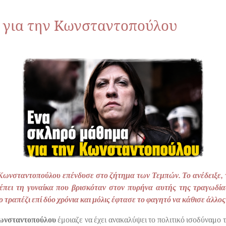
 για την Κωνσταντοπούλου
 Κωνσταντοπούλου επένδυσε στο ζήτημα των Τεμπών. Το ανέδειξε, 
έπει τη γυναίκα που βρισκόταν στον πυρήνα αυτής της τραγωδία
 τραπέζι επί δύο χρόνια και μόλις έφτασε το φαγητό να κάθισε άλλο
νσταντοπούλου
έμοιαζε να έχει ανακαλύψει το πολιτικό ισοδύναμο τ