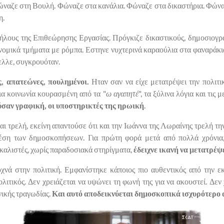
ώναζε στη Βουλή. Φώναζε στα κανάλια. Φώναζε στα δικαστήρια. Φώναζε 
η.
ήλους της Επιθεώρησης Εργασίας. Πρόγκιζε δικαστικούς, δημοσιογρ
υνομικά τμήματα με ρόμπα. Εστηνε νυχτερινά καραούλια στα φαναράκ
ελλε, συγκρουόταν.
ς, απατεώνες, πουλημένοι.
Ηταν σαν να είχε μετατρέψει την πολιτ
μια κοινωνία κουρασμένη από τα "
ω αγαπητέ
", τα ξύλινα λόγια και τι
ύσαν γραφική, οι υποστηρικτές της ηρωική
.
 τρελή, εκείνη απαντούσε ότι και την Ιωάννα της Λωραίνης τρελή τη
έση των δημοσκοπήσεων. Για πρώτη φορά μετά από πολλά χρόνια, 
ικαλιστές, χωρίς παραδοσιακά στηρίγματα,
έδειχνε ικανή να μετατρέψ
χνά στην πολιτική. Εμφανίστηκε κάποιος πιο αυθεντικός από την 
ολιτικός. Δεν χρειάζεται να υψώνει τη φωνή της για να ακουστεί. Δεν
νικής τραγωδίας.
Και αυτό αποδεικνύεται δημοσκοπικά ισχυρότερο 