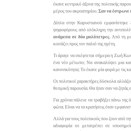
έκανε κεντρικό άξονα της πολιτικής παρου
μέρος του ακροατηρίου.
Σαν να έστρωνε 
Δίπλα στην Καρυστιανού εμφανίστηκε 
ψηφοφόρους από ολόκληρη την αντιπολίτ
ανάμεσα σε δύο μυλόπετρες
. Από τη μ
κοιτάζει προς τον παλιό της ηγέτη.
Τι άραγε να σκέφτεται σήμερα η Ζωή Κων
ένα νέο μέτωπο; Να ανακαλύψει μια και
κανονικότητα; Το έκανε μία φορά με τις κ
Οι πολιτικοί χαρακτήρες δύσκολα αλλάζου
θεσμική παρουσία. Θα ήταν σαν να ζητάς α
Για χρόνια πάλευε να τραβήξει πάνω της 
φώτα. Είναι να τα κρατήσεις όταν εμφανισ
Αλλά για τους πολιτικούς που ζουν από τη
αδιαφορία σε μετατρέπει σε υποσημε