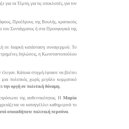
για τα Τέμπη, για τις υποκλοπές, για τον
άφους, Προέδρους της Βουλής, κρατικούς
ια του Συντάγματος ή στα Προσφυγικά της
ική σε διαρκή κατάσταση συναγερμού. Το
ς μετρημένες δηλώσεις, η Κωνσταντοπούλου
ν έλεγαν. Κάποια στιγμή έφτασε να βλέπει
μια πολιτικός χωρίς μεγάλο κομματικό
ει την οργή σε πολιτική δύναμη.
εκπρόσωπο της αυθεντικότητας. Η
Μαρία
 χρειάζεται να καταγγέλλει καθημερινά το
από οποιαδήποτε πολιτική περσόνα
.