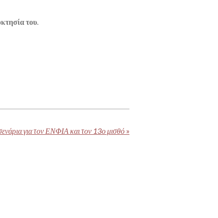
οκτησία του
.
σενάρια για τον ΕΝΦΙΑ και τον 13ο μισθό
»