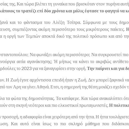
σίας της. Και τώρα βλέπει τη γυναίκα που βρισκόταν στον πυρήνα αυτή
κάποιος το τραπέζι επί δύο χρόνια και μόλις έφτασε το φαγητό να 
ξανά και το φάντασμα του Αλέξη Τσίπρα. Σύμφωνα με τους δημο
ευση, συμπιέζοντας ακόμη περισσότερο τους μικρότερους παίκτες.
Η
ια η οργή των Τεμπών αποκτά δικό της πολιτικό πρόσωπο και από τη
σταντοπούλου; Να φωνάξει ακόμη περισσότερο; Να συγκρουστεί πιο δ
νούργια αιτία αγανάκτησης; Ή μήπως να κάνει το ακριβώς αντίθετο 
αρδούλες το 2023 για να ξαναγυρίσει στην οργή.
Την παίρνει και για
ν. Η Ζωή έγινε αρχόντισσα επειδή ήταν η Ζωή. Δεν μπορεί ξαφνικά να
πό τον Αρη να γίνει Αθηνά. Ετσι, η σημερινή της θέση μοιάζει σχεδόν τ
όλα τα φώτα της δημοσιότητας. Τα κατάφερε. Και τώρα ανακαλύπτει ότι 
τούν στη σκηνή νεότεροι και πιο ελκυστικοί πρωταγωνιστές.
Η πολιτικ
ν προσοχή, η αδιαφορία είναι χειρότερη από την ήττα. Η ήττα τουλάχιστ
ίωση. Και αυτό είναι ίσως το πιο σκληρό μάθημα που διδάσκ