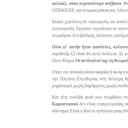
φώναζε, τόσο περισσότερο ανέβαινε
. Φ
ΟΠΕΚΕΠΕ, για τα κρακεράκια του Αδων
Εκανε μηνύσεις σε υπουργούς, σε υπαλλ
λειτουργούς. Εμπαινε νυχτιάτικα σε αστ
λεωφόρου Αλεξάνδρας. Διέκοπτε, κατήγγ
Ολοι γι’ αυτήν ήταν φασίστες, κλέφτε
παράδοξο (;) είναι ότι αυτό δούλευε. Σε 
έδινε θέαμα.
Οι αντίπαλοί της τη θεωρο
Οταν την αποκαλούσαν ακραία ή ακόμη και
την Πλεύση Ελευθερίας στη δεύτερη θ
μηχανισμό, χωρίς δημάρχους, χωρίς συνδ
Και τότε συνέβη αυτό που συμβαίνει συ
Καρυστιανού
δεν είναι επαγγελματίας π
σύστημα. Είναι η ίδια το πρόσωπο μιας εθ