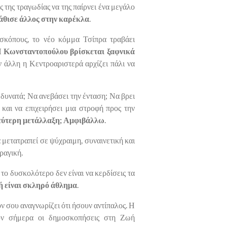
ς της τραγωδίας να της παίρνει ένα μεγάλο
κάθισε άλλος στην καρέκλα
.
σκόπους, το νέο κόμμα Τσίπρα τραβάει
 Κωνσταντοπούλου βρίσκεται ξαφνικά
ν άλλη η Κεντροαριστερά αρχίζει πάλι να
υνατά; Να ανεβάσει την ένταση; Να βρει
και να επιχειρήσει μια στροφή προς την
 δεύτερη μετάλλαξη; Αμφιβάλλω
.
 μετατραπεί σε ψύχραιμη, συναινετική και
ραγική.
το δυσκολότερο δεν είναι να κερδίσεις τα
ή είναι σκληρό άθλημα
.
ον σου αναγνωρίζει ότι ήσουν αντίπαλος. Η
ουν σήμερα οι δημοσκοπήσεις στη Ζωή