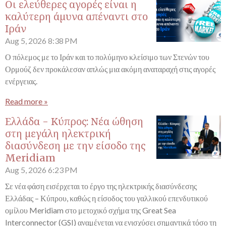
Οι ελεύθερες αγορές είναι η
καλύτερη άμυνα απέναντι στο
Ιράν
Aug 5, 2026
8:38 PM
Ο πόλεμος με το Ιράν και το πολύμηνο κλείσιμο των Στενών του
Ορμούζ δεν προκάλεσαν απλώς μια ακόμη αναταραχή στις αγορές
ενέργειας.
Read more »
Ελλάδα - Κύπρος: Νέα ώθηση
στη μεγάλη ηλεκτρική
διασύνδεση με την είσοδο της
Meridiam
Aug 5, 2026
6:23 PM
Σε νέα φάση εισέρχεται το έργο της ηλεκτρικής διασύνδεσης
Ελλάδας – Κύπρου, καθώς η είσοδος του γαλλικού επενδυτικού
ομίλου Meridiam στο μετοχικό σχήμα της Great Sea
Interconnector (GSI) αναμένεται να ενισχύσει σημαντικά τόσο τη