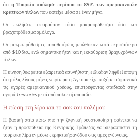
ότι
η Τουρκία πούλησε περίπου το 89% των αμερικανικών
κρατικών τίτλων
που κατείχε μέσα σε έναν μήνα.
Οι πωλήσεις αφορούσαν τόσο μακροπρόθεσμα όσο και
βραχυπρόθεσμα ομόλογα.
Οι μακροπρόθεσμες τοποθετήσεις μειώθηκαν κατά περισσότερα
από $10 δισ., ενώ σημαντική ήταν και η εκκαθάριση βραχυχρόνιων
τίτλων.
Η κίνηση θεωρείται εξαιρετικά ασυνήθιστη, ειδικά αν ληφθεί υπόψη
ότι μόλις λίγους μήνες νωρίτερα η Άγκυρα είχε αυξήσει σημαντικά
τις αγορές αμερικανικού χρέους, επιστρέφοντας σταδιακά στην
αγορά
Treasuries
μετά από πολυετή απουσία.
Η πίεση στη λίρα και το σοκ του πολέμου
Η βασική αιτία πίσω από την ξαφνική ρευστοποίηση φαίνεται να
ήταν η προσπάθεια της Κεντρικής Τράπεζας να υπερασπιστεί τη
τουρκική λίρα εν μέσω εκρηκτικής ανόδου στις τιμές ενέργειας.