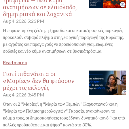
τροφίμων – Νέο κύμα
ανατιμήσεων σε ελαιόλαδο,
δημητριακά και λαχανικά
Aug 4, 2026
5:23 PM
Η παρατεταμένη ζέστη, η ξηρασία και οι καταστροφικές πυρκαγιές
προκαλούν σοβαρό πλήγμα στη γεωργική παραγωγή της Ευρώπης,
με αγρότες και παραγωγούς να προειδοποιούν για μειωμένες
σοδειές και νέο κύμα ανατιμήσεων σε βασικά τρόφιμα.
Read more »
Γιατί πιθανότατα οι
«Μαρίες» δεν θα φτάσουν
μέχρι τις εκλογές
Aug 4, 2026
3:45 PM
Όταν οι 2 "Μαρίες", η "Μαρία των Τεμπών" Καρυστιανού και η
"Μαρία των Παλαιοημερολογιτών" Γκρασία, ανακοίνωσαν το
κόμμα τους, οι δημοσκοπήσεις τους έδιναν δυνητικό κοινό "και υπό
πολλές προϋποθέσεις και ψήφο", κοντά στο 30%.