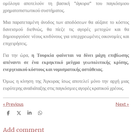
ομόλογα αποτελούν τη βασική "
άγκυρα
" του παγκόσμιου
χρηματοπιστωτικού συστήματος.
Μια παρατεταμένη άνοδος των αποδόσεων θα αύξανε το κόστος
δανεισμού διεθνώς, θα πίεζε τις αγορές μετοχών και θα
δημιουργούσε νέους κινδύνους για υπερχρεωμένες οικονομίες και
επιχειρήσεις.
Για την ώρα,
η Τουρκία φαίνεται να δίνει μάχη επιβίωσης
απέναντι σε ένα εκρηκτικό μείγμα γεωπολιτικής κρίσης,
ενεργειακού κόστους και νομισματικής αστάθειας
.
Όμως η κίνηση της Άγκυρας ίσως αποτελεί μόνο την αρχή μιας
ευρύτερης αναδιάταξης στις παγκόσμιες αγορές κρατικού χρέους.
«
Previous
Next
»
S
S
S
S
h
h
h
h
a
a
a
a
r
r
r
r
Add comment