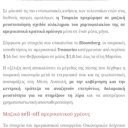
Σε μία από τις πιο εντυπωσιακές κινήσεις των τελευταίων ετών στις
διεθνείς αγορές ομολόγων,
η Τουρκία προχώρησε σε μαζική
ρευστοποίηση σχεδόν ολόκληρου του χαρτοφυλακίου της σε
αμερικανικά κρατικά ομόλογα
μέσα σε έναν μόλις μήνα.
Σύμφωνα με στοιχεία που επικαλείται το
Bloomberg
, οι τουρκικές
τοποθετήσεις σε αμερικανικά
Treasuries
κατέρρευσαν από περίπου
$16 δισ. τον Φεβρουάριο σε μόλις $1,8 δισ. έως τα τέλη Μαρτίου.
Η εξέλιξη αυτή αποκαλύπτει το μέγεθος της πίεσης που δέχθηκε η
τουρκική οικονομία μετά το ενεργειακό σοκ και τις γεωπολιτικές
αναταράξεις στη Μέση Ανατολή,
με την κυβέρνηση και την
κεντρική τράπεζα να αναζητούν επειγόντως δολαριακή
ρευστότητα για να στηρίξουν τη λίρα
και να αποτρέψουν
χρηματοπιστωτική αποσταθεροποίηση.
Μαζικό sell-off αμερικανικού χρέους
Τα στοιχεία του αμερικανικού υπουργείου Οικονομικών δείχνουν