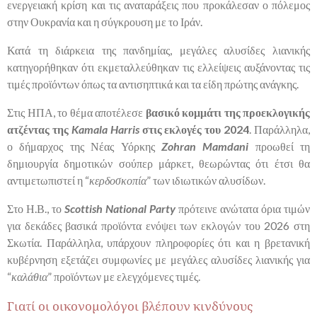
ενεργειακή κρίση και τις αναταράξεις που προκάλεσαν ο πόλεμος
στην Ουκρανία και η σύγκρουση με το Ιράν.
Κατά τη διάρκεια της πανδημίας, μεγάλες αλυσίδες λιανικής
κατηγορήθηκαν ότι εκμεταλλεύθηκαν τις ελλείψεις αυξάνοντας τις
τιμές προϊόντων όπως τα αντισηπτικά και τα είδη πρώτης ανάγκης.
Στις ΗΠΑ, το θέμα αποτέλεσε
βασικό κομμάτι της προεκλογικής
ατζέντας της
Kamala
Harris
στις εκλογές του 2024
. Παράλληλα,
ο δήμαρχος της Νέας Υόρκης
Zohran
Mamdani
προωθεί τη
δημιουργία δημοτικών σούπερ μάρκετ, θεωρώντας ότι έτσι θα
αντιμετωπιστεί η “
κερδοσκοπία
” των ιδιωτικών αλυσίδων.
Στο Η.Β., το
Scottish
National
Party
πρότεινε ανώτατα όρια τιμών
για δεκάδες βασικά προϊόντα ενόψει των εκλογών του 2026 στη
Σκωτία. Παράλληλα, υπάρχουν πληροφορίες ότι και η βρετανική
κυβέρνηση εξετάζει συμφωνίες με μεγάλες αλυσίδες λιανικής για
“
καλάθια
” προϊόντων με ελεγχόμενες τιμές.
Γιατί οι οικονομολόγοι βλέπουν κινδύνους