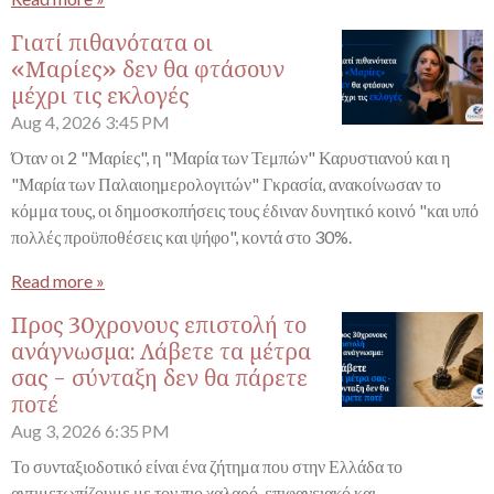
Γιατί πιθανότατα οι
«Μαρίες» δεν θα φτάσουν
μέχρι τις εκλογές
Aug 4, 2026
3:45 PM
Όταν οι 2 "Μαρίες", η "Μαρία των Τεμπών" Καρυστιανού και η
"Μαρία των Παλαιοημερολογιτών" Γκρασία, ανακοίνωσαν το
κόμμα τους, οι δημοσκοπήσεις τους έδιναν δυνητικό κοινό "και υπό
πολλές προϋποθέσεις και ψήφο", κοντά στο 30%.
Read more »
Προς 30χρονους επιστολή το
ανάγνωσμα: Λάβετε τα μέτρα
σας - σύνταξη δεν θα πάρετε
ποτέ
Aug 3, 2026
6:35 PM
Το συνταξιοδοτικό είναι ένα ζήτημα που στην Ελλάδα το
αντιμετωπίζουμε με τον πιο χαλαρό, επιφανειακό και