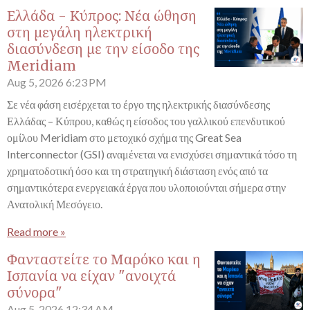
Ελλάδα - Κύπρος: Νέα ώθηση
στη μεγάλη ηλεκτρική
διασύνδεση με την είσοδο της
Meridiam
Aug 5, 2026
6:23 PM
Σε νέα φάση εισέρχεται το έργο της ηλεκτρικής διασύνδεσης
Ελλάδας – Κύπρου, καθώς η είσοδος του γαλλικού επενδυτικού
ομίλου Meridiam στο μετοχικό σχήμα της Great Sea
Interconnector (GSI) αναμένεται να ενισχύσει σημαντικά τόσο τη
χρηματοδοτική όσο και τη στρατηγική διάσταση ενός από τα
σημαντικότερα ενεργειακά έργα που υλοποιούνται σήμερα στην
Ανατολική Μεσόγειο.
Read more »
Φανταστείτε το Μαρόκο και η
Ισπανία να είχαν "ανοιχτά
σύνορα"
Aug 5, 2026
12:34 AM