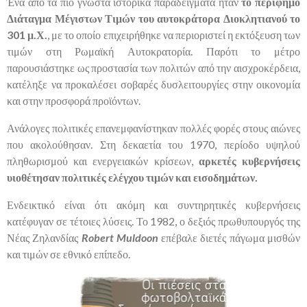
Ένα από τα πιο γνωστά ιστορικά παραδείγματα ήταν
το περίφημο
Διάταγμα Μέγιστων Τιμών του αυτοκράτορα Διοκλητιανού το
301 μ.Χ.
, με το οποίο επιχειρήθηκε να περιοριστεί η εκτόξευση των
τιμών στη Ρωμαϊκή Αυτοκρατορία. Παρότι το μέτρο
παρουσιάστηκε ως προστασία των πολιτών από την αισχροκέρδεια,
κατέληξε να προκαλέσει σοβαρές δυσλειτουργίες στην οικονομία
και στην προσφορά προϊόντων.
Ανάλογες πολιτικές επανεμφανίστηκαν πολλές φορές στους αιώνες
που ακολούθησαν. Στη δεκαετία του 1970, περίοδο υψηλού
πληθωρισμού και ενεργειακών κρίσεων,
αρκετές κυβερνήσεις
υιοθέτησαν πολιτικές ελέγχου τιμών και εισοδημάτων.
Ενδεικτικό είναι ότι ακόμη και συντηρητικές κυβερνήσεις
κατέφυγαν σε τέτοιες λύσεις. Το 1982, ο δεξιός πρωθυπουργός της
Νέας Ζηλανδίας
Robert
Muldoon
επέβαλε διετές πάγωμα μισθών
και τιμών σε εθνικό επίπεδο.