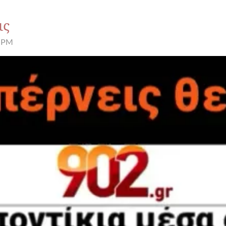
ις
5 PM