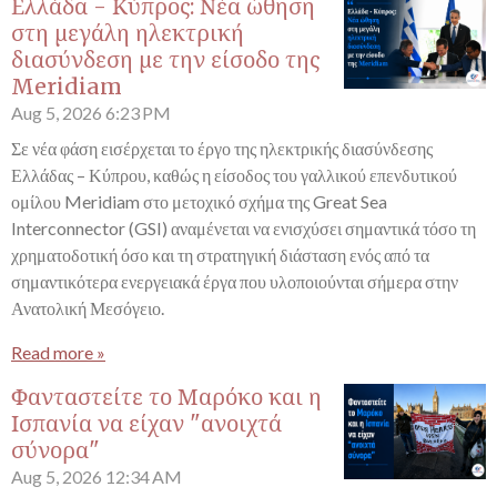
Ελλάδα - Κύπρος: Νέα ώθηση
στη μεγάλη ηλεκτρική
διασύνδεση με την είσοδο της
Meridiam
Aug 5, 2026
6:23 PM
Σε νέα φάση εισέρχεται το έργο της ηλεκτρικής διασύνδεσης
Ελλάδας – Κύπρου, καθώς η είσοδος του γαλλικού επενδυτικού
ομίλου Meridiam στο μετοχικό σχήμα της Great Sea
Interconnector (GSI) αναμένεται να ενισχύσει σημαντικά τόσο τη
χρηματοδοτική όσο και τη στρατηγική διάσταση ενός από τα
σημαντικότερα ενεργειακά έργα που υλοποιούνται σήμερα στην
Ανατολική Μεσόγειο.
Read more »
Φανταστείτε το Μαρόκο και η
Ισπανία να είχαν "ανοιχτά
σύνορα"
Aug 5, 2026
12:34 AM