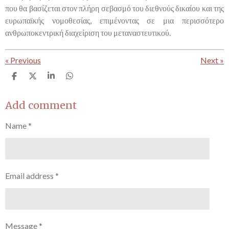
που θα βασίζεται στον πλήρη σεβασμό του διεθνούς δικαίου και της
ευρωπαϊκής νομοθεσίας, επιμένοντας σε μια περισσότερο
ανθρωποκεντρική διαχείριση του μεταναστευτικού.
«
Previous
Next
»
S
S
S
S
h
h
h
h
a
a
a
a
r
r
r
r
Add comment
e
e
e
e
Name *
Email address *
Message *