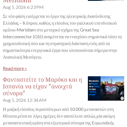
Meridiam
Aug 5, 2026
6:23 PM
Σε νέα φάση εισέρχεται το έργο της ηλεκτρικής διασύνδεσης
Ελλάδας – Κύπρου, καθώς η είσοδος του γαλλικού επενδυτικού
ομίλου Meridiam στο μετοχικό σχήμα της Great Sea
Interconnector (GSI) αναμένεται να ενισχύσει σημαντικά τόσο τη
χρηματοδοτική όσο και τη στρατηγική διάσταση ενός από τα
σημαντικότερα ενεργειακά έργα που υλοποιούνται σήμερα στην
Ανατολική Μεσόγειο.
Read more »
Φανταστείτε το Μαρόκο και η
Ισπανία να είχαν "ανοιχτά
σύνορα"
Aug 5, 2026
12:34 AM
Η μαζική είσοδος περισσότερων από 50.000 μεταναστών στη
Θέουτα μέσα σε λίγες ημέρες δεν αποτέλεσε απλώς μία ακόμη
μεταναστευτική κρίση στα εξωτερικά σύνορα της Ευρωπαϊκής