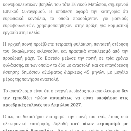
κοινοβουλευτικών βοηθών του τότε Εθνικού Μετώπου, σημερινού
Εθνικού Συναγερμού. Η υπόθεση αφορά την κατηγορία ότι
ευρωπαϊκά κονδύλια, τα οποία προορίζονταν για βοηθούς
ευρωβουλευτών, χρησιμοποιήθηκαν στην πράξη για κομματική
εργασία στη Γαλλία.
Η αρχική ποινή προέβλεπε τετραετή φυλάκιση, πενταετή στέρηση
του δικαιώματος εκλέγεσθαι και πρακτικά αποκλεισμό από την
προεδρική μάχη. Το Εφετείο μείωσε την ποινή σε τρία χρόνια
φυλάκισης, εκ των οποίων τα δύο με αναστολή, και σε απαγόρευση
άσκησης δημόσιου αξιώματος διάρκειας 45 μηνών, με μεγάλο
μέρος της ποινής σε αναστολή.
Το αποτέλεσμα είναι ότι η ενεργή περίοδος του αποκλεισμού
δεν
την εμποδίζει πλέον αυτομάτως να είναι υποψήφια στις
προεδρικές εκλογές του Απριλίου 2027
.
Όμως το δικαστήριο διατήρησε την ποινή του ενός έτους υπό
ηλεκτρονική επιτήρηση, δηλαδή
κατ’ οίκον περιορισμό με
ηλεκτρονικό βραχιολάκι
. Αυτό είναι το κρίσιμο σημείο της