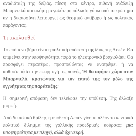
αναδιάταξη της δεξιάς, πίεση στο κέντρο, πιθανή ανάδειξη
Μπαρντελά και ακόμη μεγαλύτερη πόλωση γύρω από το ερώτημα
αν η δικαιοσύνη λειτουργεί ως θεσμικό αντίβαρο ή ως πολιτικός
παράγοντας.
Τι ακολουθεί
Το επόμενο βήμα είναι η πολιτική απόφαση της ίδιας της Λεπέν. Θα
επιμείνει στην υποψηφιότητα, παρά το ηλεκτρονικό βραχιολάκι; Θα
προσφύγει περαιτέρω, προσπαθώντας να ανατρέψει ή να
καθυστερήσει την εφαρμογή της ποινής;
Ή θα αφήσει χώρο στον
Μπαρντελά, κρατώντας για τον εαυτό της τον ρόλο της
εγγυήτριας της παράταξης;
Η σημερινή απόφαση δεν τελείωσε την υπόθεση. Της άλλαξε
μορφή.
Από δικαστικό θρίλερ, η υπόθεση Λεπέν γίνεται πλέον το κεντρικό
πολιτικό δίλημμα της γαλλικής προεδρικής κούρσας:
μια
υποψηφιότητα με πληγή, αλλά όχι νεκρή
.