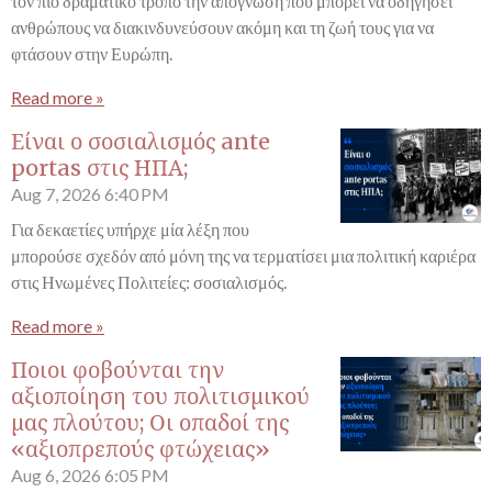
τον πιο δραματικό τρόπο την απόγνωση που μπορεί να οδηγήσει
ανθρώπους να διακινδυνεύσουν ακόμη και τη ζωή τους για να
φτάσουν στην Ευρώπη.
Read more »
Είναι ο σοσιαλισμός ante
portas στις ΗΠΑ;
Aug 7, 2026
6:40 PM
Για δεκαετίες υπήρχε μία λέξη που
μπορούσε σχεδόν από μόνη της να τερματίσει μια πολιτική καριέρα
στις Ηνωμένες Πολιτείες: σοσιαλισμός.
Read more »
Ποιοι φοβούνται την
αξιοποίηση του πολιτισμικού
μας πλούτου; Οι οπαδοί της
«αξιοπρεπούς φτώχειας»
Aug 6, 2026
6:05 PM