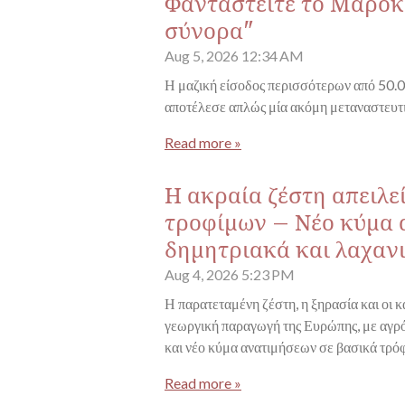
Φανταστείτε το Μαρόκο
σύνορα"
Aug 5, 2026
12:34 AM
Η μαζική είσοδος περισσότερων από 50.0
αποτέλεσε απλώς μία ακόμη μεταναστευτ
Read more »
Η ακραία ζέστη απειλ
τροφίμων – Νέο κύμα 
δημητριακά και λαχαν
Aug 4, 2026
5:23 PM
Η παρατεταμένη ζέστη, η ξηρασία και οι
γεωργική παραγωγή της Ευρώπης, με αγρό
και νέο κύμα ανατιμήσεων σε βασικά τρόφ
Read more »