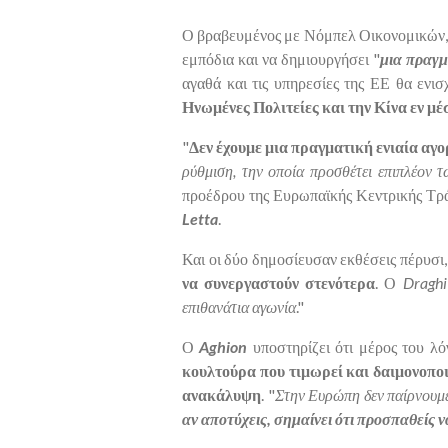
Ο βραβευμένος με Νόμπελ Οικονομικών
εμπόδια και να δημιουργήσει "
μια πραγμ
αγαθά και τις υπηρεσίες της ΕΕ θα ενι
Ηνωμένες Πολιτείες και την Κίνα εν μ
"
Δεν έχουμε μια πραγματική ενιαία αγ
ρύθμιση, την οποία προσθέτει επιπλέον
προέδρου της Ευρωπαϊκής Κεντρικής Τρ
Letta
.
Και οι δύο δημοσίευσαν εκθέσεις πέρυσι,
να συνεργαστούν στενότερα
. Ο
Dragh
επιθανάτια αγωνία
."
Ο
Aghion
υποστηρίζει ότι μέρος του λ
κουλτούρα που τιμωρεί και δαιμονοποι
ανακάλυψη
. "
Στην Ευρώπη δεν παίρνουμε
αν αποτύχεις, σημαίνει ότι προσπαθείς ν