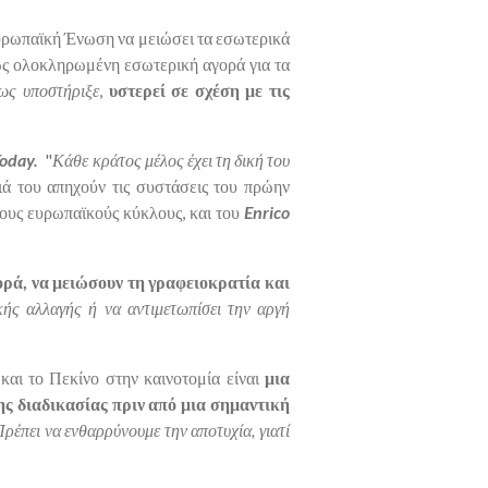
υρωπαϊκή Ένωση να μειώσει τα εσωτερικά
ως ολοκληρωμένη εσωτερική αγορά για τα
ως υποστήριξε
,
υστερεί σε σχέση με τις
oday.
"
Κάθε κράτος μέλος έχει τη δική του
ιά του απηχούν τις συστάσεις του πρώην
τους ευρωπαϊκούς κύκλους, και του
Enrico
γορά, να μειώσουν τη γραφειοκρατία και
ικής αλλαγής ή να αντιμετωπίσει την αργή
και το Πεκίνο στην καινοτομία είναι
μια
ης διαδικασίας πριν από μια σημαντική
ρέπει να ενθαρρύνουμε την αποτυχία, γιατί