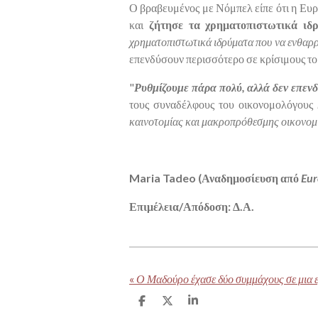
Ο βραβευμένος με Νόμπελ είπε ότι η Ευρ
και
ζήτησε τα χρηματοπιστωτικά ιδ
χρηματοπιστωτικά ιδρύματα που να ενθαρ
επενδύσουν περισσότερο σε κρίσιμους το
"
Ρυθμίζουμε πάρα πολύ, αλλά δεν επεν
τους συναδέλφους του οικονομολόγους
καινοτομίας και μακροπρόθεσμης οικονομ
Maria Tadeo (Αναδημοσίευση από
Eu
Επιμέλεια/Απόδοση: Δ.Α.
«
S
S
S
h
h
h