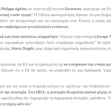
,
Philippe Aghion
, σε συνέντευξή του στο
Euronews
, προέτρεψε την Ε
ατική ενιαία αγορά
." Ο Γάλλος οικονομολόγος δήλωσε ότι μια πλήρ
σχύσει τον ανταγωνισμό και την καινοτομία στην Ένωση, η οποία,
όπ
έσω αυξανόμενων γεωπολιτικών εντάσεων.
ορά και είναι απολύτως απαραίτητο
," δήλωσε στην εκπομπή
Europe T
 των ευρωπαϊκών κανονισμών. Αυτό ονομάζουμε επιχρύσωση
." Τα σχόλ
άπεζας,
Mario Draghi
, μιας εξαιρετικά σημαντικής προσωπικότητας σ
 καλώντας την ΕΕ και τα κράτη μέλη της
να ενισχύσουν την ενιαία α
i
δήλωσε ότι η ΕΕ θα πρέπει να υποβληθεί σε μια διαδικασία "
ριζ
όγου για τον οποίο η Ευρώπη υστερεί σε σχέση με την Ουάσινγκτον 
εί την αποτυχία.
Στις ΗΠΑ, η αποτυχία θεωρείται φυσικό μέρος τ
 αρκετά ρίσκα, δεν συγχωρούμε τη συγκυριακή αποτυχία
», πρόσθεσε. "
Π
α πετύχεις κάτι νέο
."