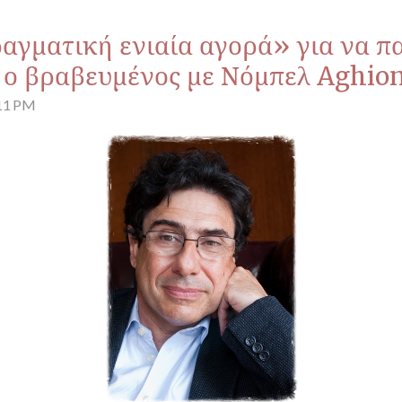
ραγματική ενιαία αγορά» για να π
ι ο βραβευμένος με Νόμπελ Aghio
:11 PM