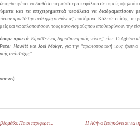
ώπη θα πρέπει να διαθέσει περισσότερα κεφάλαια σε τομείς υψηλού κι
ρύματα και τα επιχειρηματικά κεφάλαια να διαδραματίσουν μ
ρύνουν αρκετά την ανάληψη κινδύνων
," επισήμανε. Κάλεσε επίσης τα κ
μείς και να απλοποιήσουν τους κανονισμούς που αποθαρρύνουν την είσ
δύουμε αρκετά
.
Είμαστε ένας δημοσιονομικός νάνος
," είπε. Ο
Aghion
κέ
Peter Howitt
και
Joel Mokyr
, για την "
πρωτοποριακή τους έρευνα 
ικής ανάπτυξης
."
ronews
)
Ο Μαδούρο έχασε δύο συμμάχους σε μια εβδομάδα. Ποιοι περιφερειακοί εταίροι του έχουν απομείνει;