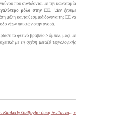
νδύνου που συνδέονται με την καινοτομία
εγαλύτερο ρόλο στην ΕΕ.
"
Δεν έχουμε
ράτη μέλη και τα θεσμικά όργανα της ΕΕ να
οδο νέων παικτών στην αγορά.
ρδισε το φετινό βραβείο Νόμπελ, μαζί με
σχετικά με τη σχέση μεταξύ τεχνολογικής
Η Αθήνα ξεσηκώνεται για την Kimberly Guilfoyle - όμως δεν την επευφημούν όλοι
»