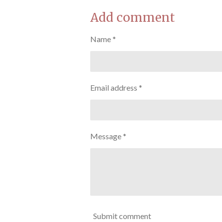
a
a
a
Add comment
r
r
r
e
e
e
Name *
Email address *
Message *
Submit comment