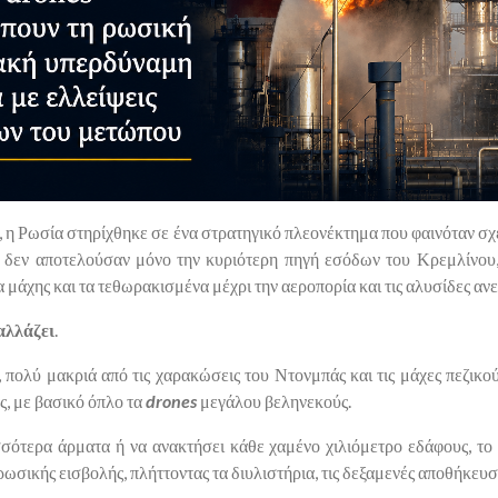
υ, η Ρωσία στηρίχθηκε σε ένα στρατηγικό πλεονέκτημα που φαινόταν σ
υ δεν αποτελούσαν μόνο την κυριότερη πηγή εσόδων του Κρεμλίνου
α μάχης και τα τεθωρακισμένα μέχρι την αεροπορία και τις αλυσίδες α
 αλλάζει
.
 πολύ μακριά από τις χαρακώσεις του Ντονμπάς και τις μάχες πεζικού
ς, με βασικό όπλο τα
drones
μεγάλου βεληνεκούς.
σότερα άρματα ή να ανακτήσει κάθε χαμένο χιλιόμετρο εδάφους, το 
ρωσικής εισβολής, πλήττοντας τα διυλιστήρια, τις δεξαμενές αποθήκευ