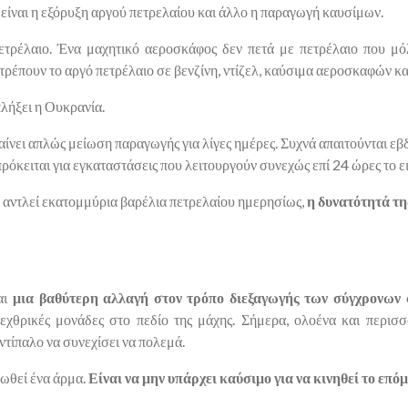
είναι η εξόρυξη αργού πετρελαίου και άλλο η παραγωγή καυσίμων.
ετρέλαιο. Ένα μαχητικό αεροσκάφος δεν πετά με πετρέλαιο που μό
τρέπουν το αργό πετρέλαιο σε βενζίνη, ντίζελ, καύσιμα αεροσκαφών και
πλήξει η Ουκρανία.
ίνει απλώς μείωση παραγωγής για λίγες ημέρες. Συχνά απαιτούνται εβ
πρόκειται για εγκαταστάσεις που λειτουργούν συνεχώς επί 24 ώρες το 
α αντλεί εκατομμύρια βαρέλια πετρελαίου ημερησίως,
η δυνατότητά τη
αι
μια βαθύτερη αλλαγή στον τρόπο διεξαγωγής των σύγχρονων
εχθρικές μονάδες στο πεδίο της μάχης. Σήμερα, ολοένα και περισ
ντίπαλο να συνεχίσει να πολεμά.
ρωθεί ένα άρμα.
Είναι να μην υπάρχει καύσιμο για να κινηθεί το επόμ