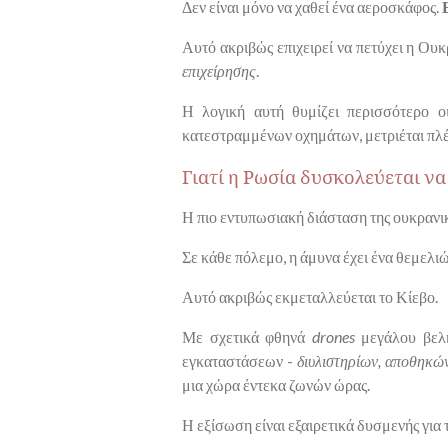
Δεν είναι μόνο να χαθεί ένα αεροσκάφος.
Αυτό ακριβώς επιχειρεί να πετύχει η Ου
επιχείρησης
.
Η λογική αυτή θυμίζει περισσότερο ο
κατεστραμμένων οχημάτων, μετριέται πλέ
Γιατί η Ρωσία δυσκολεύεται να
Η πιο εντυπωσιακή διάσταση της ουκρανική
Σε κάθε πόλεμο, η άμυνα έχει ένα θεμελι
Αυτό ακριβώς εκμεταλλεύεται το Κίεβο.
Με σχετικά φθηνά
drones
μεγάλου βελη
εγκαταστάσεων -
διυλιστηρίων, αποθηκώ
μια χώρα έντεκα ζωνών ώρας.
Η εξίσωση είναι εξαιρετικά δυσμενής για