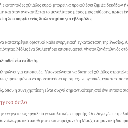
 ή εκατοντάδες χιλιάδες ευρώ μπορεί να προκαλέσει ζημιές δεκάδων 
η και όταν αναχαιτίζεται το μεγαλύτερο μέρος μιας επίθεσης,
αρκεί έ
εί η λειτουργία ενός διυλιστηρίου για εβδομάδες
.
 να καταστρέψει οριστικά κάθε ενεργειακή εγκατάσταση της Ρωσίας. Α
ότητας. Μόλις ένα διυλιστήριο επισκευαστεί, γίνεται ξανά πιθανός στό
λουθεί νέα επίθεση.
ληρώνει για επισκευές. Υποχρεώνεται να διατηρεί χιλιάδες στρατιώτ
πο, προκειμένου να προστατεύσει κρίσιμες ενεργειακές εγκαταστάσεις
άς, όπου η συνεχής πίεση είναι συχνά σημαντικότερη από ένα εντυπωσ
τηγικό όπλο
ην ενέργεια ως εργαλείο γεωπολιτικής επιρροής. Οι εξαγωγές πετρελ
 συναλλαγματικά αποθέματα και παρείχαν στη Μόσχα σημαντική διαπρα