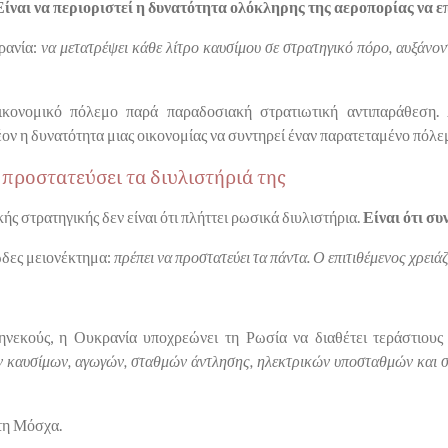
Είναι να περιοριστεί η δυνατότητα ολόκληρης της αεροπορίας να ε
κρανία:
να μετατρέψει κάθε λίτρο καυσίμου σε στρατηγικό πόρο, αυξάνο
ικονομικό πόλεμο παρά παραδοσιακή στρατιωτική αντιπαράθεση. 
ον η δυνατότητα μιας οικονομίας να συντηρεί έναν παρατεταμένο πόλε
 προστατεύσει τα διυλιστήριά της
ς στρατηγικής δεν είναι ότι πλήττει ρωσικά διυλιστήρια.
Είναι ότι συ
ώδες μειονέκτημα:
πρέπει να προστατεύει τα πάντα. Ο επιτιθέμενος χρειάζ
νεκούς, η Ουκρανία υποχρεώνει τη Ρωσία να διαθέτει τεράστιους
ν καυσίμων, αγωγών, σταθμών άντλησης, ηλεκτρικών υποσταθμών και 
 τη Μόσχα.