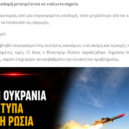
υποδομή μετατρέπεται σε ευάλωτο σημείο
.
ικονομίας από μια συγκεκριμένη υποδομή, τόσο μεγαλύτερο γίνεται κα
τα έσοδα από τις εξαγωγές.
μό.
ιβληθεί περιορισμοί στις πωλήσεις καυσίμων, ενώ ακόμη και περιοχέ
ημένες τιμές. Ο ίδιος ο Βλαντίμιρ Πούτιν παραδέχθηκε δημόσια ότ
ς, παρότι επιχείρησε να υποβαθμίσει την έκταση του προβλήματος.