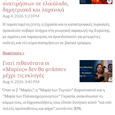
ανατιμήσεων σε ελαιόλαδο,
δημητριακά και λαχανικά
Aug 4, 2026
5:23 PM
Η παρατεταμένη ζέστη, η ξηρασία και οι καταστροφικές πυρκαγιές
προκαλούν σοβαρό πλήγμα στη γεωργική παραγωγή της Ευρώπης,
με αγρότες και παραγωγούς να προειδοποιούν για μειωμένες
σοδειές και νέο κύμα ανατιμήσεων σε βασικά τρόφιμα.
Read more »
Γιατί πιθανότατα οι
«Μαρίες» δεν θα φτάσουν
μέχρι τις εκλογές
Aug 4, 2026
3:45 PM
Όταν οι 2 "Μαρίες", η "Μαρία των Τεμπών" Καρυστιανού και η
"Μαρία των Παλαιοημερολογιτών" Γκρασία, ανακοίνωσαν το
κόμμα τους, οι δημοσκοπήσεις τους έδιναν δυνητικό κοινό "και υπό
πολλές προϋποθέσεις και ψήφο", κοντά στο 30%.