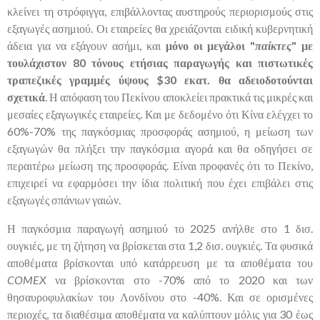
κλείνει τη στρόφιγγα, επιβάλλοντας αυστηρούς περιορισμούς στις
εξαγωγές ασημιού. Οι εταιρείες θα χρειάζονται ειδική κυβερνητική
άδεια για να εξάγουν ασήμι, και
μόνο οι μεγάλοι "
παίκτες
" με
τουλάχιστον 80 τόνους ετήσιας παραγωγής και πιστωτικές
τραπεζικές γραμμές ύψους $30 εκατ. θα αδειοδοτούνται
σχετικά
. Η απόφαση του Πεκίνου αποκλείει πρακτικά τις μικρές και
μεσαίες εξαγωγικές εταιρείες. Και με δεδομένο ότι Κίνα ελέγχει το
60%-70% της παγκόσμιας προσφοράς ασημιού, η μείωση των
εξαγωγών θα πλήξει την παγκόσμια αγορά και θα οδηγήσει σε
περαιτέρω μείωση της προσφοράς. Είναι προφανές ότι το Πεκίνο,
επιχειρεί να εφαρμόσει την ίδια πολιτική που έχει επιβάλει στις
εξαγωγές σπάνιων γαιών.
Η παγκόσμια παραγωγή ασημιού το 2025 ανήλθε στο 1 δισ.
ουγκιές, με τη ζήτηση να βρίσκεται στα 1,2 δισ. ουγκιές. Τα φυσικά
αποθέματα βρίσκονται υπό κατάρρευση με τα αποθέματα του
COMEX
να βρίσκονται στο -70% από το 2020 και των
θησαυροφυλακίων του Λονδίνου στο -40%. Και σε ορισμένες
περιοχές, τα διαθέσιμα αποθέματα να καλύπτουν μόλις για 30 έως