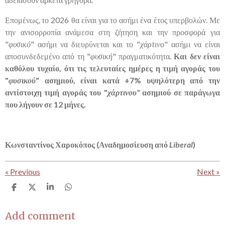
Επομένως, το 2026 θα είναι για το ασήμι ένα έτος υπερβολών. Με
την ανισορροπία ανάμεσα στη ζήτηση και την προσφορά για
"
φυσικό
" ασήμι να διευρύνεται και το "
χάρτινο
" ασήμι να είναι
αποσυνδεδεμένο από τη "
φυσική
" πραγματικότητα.
Και δεν είναι
καθόλου τυχαίο, ότι τις τελευταίες ημέρες η τιμή αγοράς του
"
φυσικού
" ασημιού, είναι κατά +7% υψηλότερη από την
αντίστοιχη τιμή αγοράς του "
χάρτινου"
ασημιού σε παράγωγα
που λήγουν σε 12 μήνες.
Κωνσταντίνος Χαροκόπος (Αναδημοσίευση από
Liberal
)
«
Previous
Next
»
S
S
S
S
h
h
h
h
a
a
a
a
r
r
r
r
Add comment
e
e
e
e