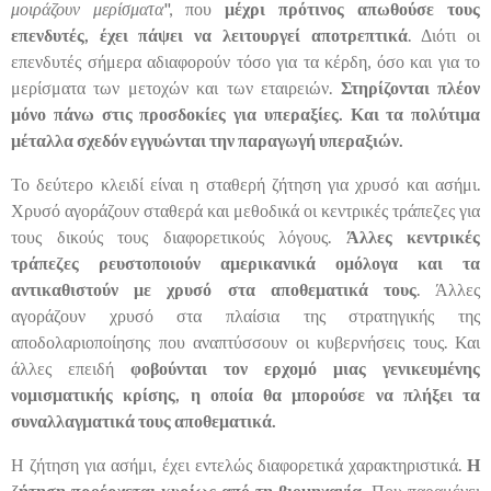
μοιράζουν μερίσματα
", που
μέχρι πρότινος απωθούσε τους
επενδυτές, έχει πάψει να λειτουργεί αποτρεπτικά
. Διότι οι
επενδυτές σήμερα αδιαφορούν τόσο για τα κέρδη, όσο και για το
μερίσματα των μετοχών και των εταιρειών.
Στηρίζονται πλέον
μόνο πάνω στις προσδοκίες για υπεραξίες. Και τα πολύτιμα
μέταλλα σχεδόν εγγυώνται την παραγωγή υπεραξιών.
Το δεύτερο κλειδί είναι η σταθερή ζήτηση για χρυσό και ασήμι.
Χρυσό αγοράζουν σταθερά και μεθοδικά οι κεντρικές τράπεζες για
τους δικούς τους διαφορετικούς λόγους.
Άλλες κεντρικές
τράπεζες ρευστοποιούν αμερικανικά ομόλογα και τα
αντικαθιστούν με χρυσό στα αποθεματικά τους
. Άλλες
αγοράζουν χρυσό στα πλαίσια της στρατηγικής της
αποδολαριοποίησης που αναπτύσσουν οι κυβερνήσεις τους. Και
άλλες επειδή
φοβούνται τον ερχομό μιας γενικευμένης
νομισματικής κρίσης, η οποία θα μπορούσε να πλήξει τα
συναλλαγματικά τους αποθεματικά.
Η ζήτηση για ασήμι, έχει εντελώς διαφορετικά χαρακτηριστικά.
Η
ζήτηση προέρχεται κυρίως από τη βιομηχανία.
Που παραμένει