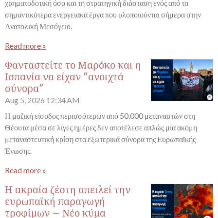
χρηματοδοτική όσο και τη στρατηγική διάσταση ενός από τα
σημαντικότερα ενεργειακά έργα που υλοποιούνται σήμερα στην
Ανατολική Μεσόγειο.
Read more »
Φανταστείτε το Μαρόκο και η
Ισπανία να είχαν "ανοιχτά
σύνορα"
Aug 5, 2026
12:34 AM
Η μαζική είσοδος περισσότερων από 50.000 μεταναστών στη
Θέουτα μέσα σε λίγες ημέρες δεν αποτέλεσε απλώς μία ακόμη
μεταναστευτική κρίση στα εξωτερικά σύνορα της Ευρωπαϊκής
Ένωσης.
Read more »
Η ακραία ζέστη απειλεί την
ευρωπαϊκή παραγωγή
τροφίμων – Νέο κύμα