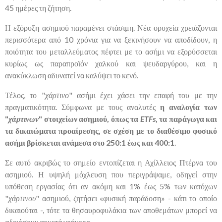
45 ημέρες τη ζήτηση.
Η εξόρυξη ασημιού παραμένει στάσιμη. Νέα ορυχεία χρειάζονται
περισσότερα από 10 χρόνια για να ξεκινήσουν να αποδίδουν, η
ποιότητα του μεταλλεύματος πέφτει με το ασήμι να εξορύσσεται
κυρίως ως παραπροϊόν χαλκού και ψευδαργύρου, και η
ανακύκλωση αδυνατεί να καλύψει το κενό.
Τέλος, το "
χάρτινο
" ασήμι έχει χάσει την επαφή του με την
πραγματικότητα. Σύμφωνα με τους αναλυτές
η αναλογία των
"
χάρτινων
" στοιχείων ασημιού, όπως τα
ETFs
, τα παράγωγα και
τα δικαιώματα προαίρεσης, σε σχέση με το διαθέσιμο φυσικό
ασήμι βρίσκεται ανάμεσα στο 250:1 έως και 400:1
.
Σε αυτό ακριβώς το σημείο εντοπίζεται η Αχίλλειος Πτέρνα του
ασημιού. Η υψηλή μόχλευση που περιγράψαμε, οδηγεί στην
υπόθεση εργασίας ότι αν ακόμη και 1% έως 5% των κατόχων
"
χάρτινου
" ασημιού, ζητήσει «φυσική παράδοση» - κάτι το οποίο
δικαιούται -, τότε τα θησαυροφυλάκια των αποθεμάτων μπορεί να
αδειάσουν αρκετά γρήγορα.