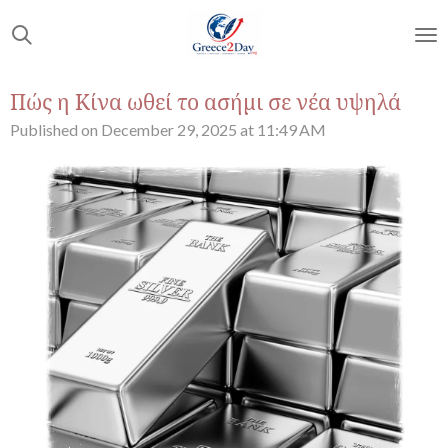
Skip
to
main
content
Πώς η Κίνα ωθεί το ασήμι σε νέα υψηλά
Published on December 29, 2025 at 11:49 AM