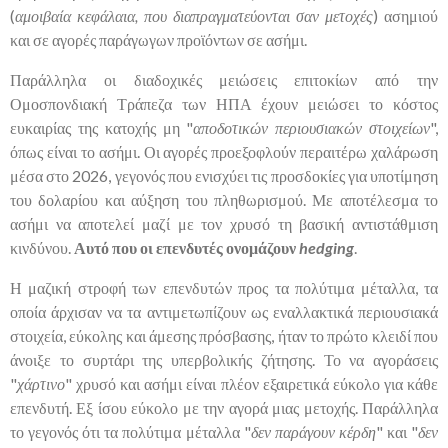
(
αμοιβαία κεφάλαια, που διαπραγματεύονται σαν μετοχές
) ασημιού
και σε αγορές παράγωγων προϊόντων σε ασήμι.
Παράλληλα οι διαδοχικές μειώσεις επιτοκίων από την
Ομοσπονδιακή Τράπεζα των ΗΠΑ έχουν μειώσει το κόστος
ευκαιρίας της κατοχής μη "
αποδοτικών περιουσιακών στοιχείων
",
όπως είναι το ασήμι. Οι αγορές προεξοφλούν περαιτέρω χαλάρωση
μέσα στο 2026, γεγονός που ενισχύει τις προσδοκίες για υποτίμηση
του δολαρίου και αύξηση του πληθωρισμού. Με αποτέλεσμα το
ασήμι να αποτελεί μαζί με τον χρυσό τη βασική αντιστάθμιση
κινδύνου.
Αυτό που οι επενδυτές ονομάζουν
hedging
.
Η μαζική στροφή των επενδυτών προς τα πολύτιμα μέταλλα, τα
οποία άρχισαν να τα αντιμετωπίζουν ως εναλλακτικά περιουσιακά
στοιχεία, εύκολης και άμεσης πρόσβασης, ήταν το πρώτο κλειδί που
άνοιξε το συρτάρι της υπερβολικής ζήτησης. Το να αγοράσεις
"
χάρτινο
" χρυσό και ασήμι είναι πλέον εξαιρετικά εύκολο για κάθε
επενδυτή. Εξ ίσου εύκολο με την αγορά μιας μετοχής. Παράλληλα
το γεγονός ότι τα πολύτιμα μέταλλα "
δεν παράγουν κέρδη
" και "
δεν