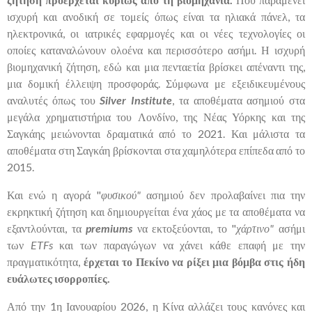
ισχυρή και ανοδική σε τομείς όπως είναι τα ηλιακά πάνελ, τα
ηλεκτρονικά, οι ιατρικές εφαρμογές και οι νέες τεχνολογίες οι
οποίες καταναλώνουν ολοένα και περισσότερο ασήμι. Η ισχυρή
βιομηχανική ζήτηση, εδώ και μια πενταετία βρίσκει απέναντι της,
μια δομική έλλειψη προσφοράς. Σύμφωνα με εξειδικευμένους
αναλυτές όπως του
Silver Institute
, τα αποθέματα ασημιού στα
μεγάλα χρηματιστήρια του Λονδίνο, της Νέας Υόρκης και της
Σαγκάης μειώνονται δραματικά από το 2021. Και μάλιστα τα
αποθέματα στη Σαγκάη βρίσκονται στα χαμηλότερα επίπεδα από το
2015.
Και ενώ η αγορά "
φυσικού"
ασημιού δεν προλαβαίνει πια την
εκρηκτική ζήτηση και δημιουργείται ένα χάος με τα αποθέματα να
εξαντλούνται, τα
premiums
να εκτοξεύονται, το "
χάρτινο"
ασήμι
των
ETFs
και των παραγώγων να χάνει κάθε επαφή με την
πραγματικότητα,
έρχεται το Πεκίνο να ρίξει μια βόμβα στις ήδη
ευάλωτες ισορροπίες.
Από την 1η Ιανουαρίου 2026, η Κίνα αλλάζει τους κανόνες και