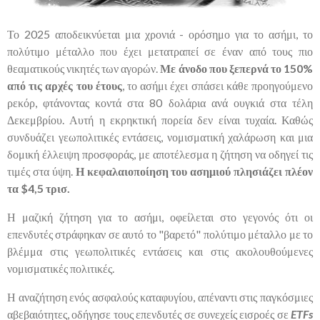
Το 2025 αποδεικνύεται μια χρονιά - ορόσημο για το ασήμι, το
πολύτιμο μέταλλο που έχει μετατραπεί σε έναν από τους πιο
θεαματικούς νικητές των αγορών.
Με άνοδο που ξεπερνά το 150%
από τις αρχές του έτους
, το ασήμι έχει σπάσει κάθε προηγούμενο
ρεκόρ, φτάνοντας κοντά στα 80 δολάρια ανά ουγκιά στα τέλη
Δεκεμβρίου. Αυτή η εκρηκτική πορεία δεν είναι τυχαία. Καθώς
συνδυάζει γεωπολιτικές εντάσεις, νομισματική χαλάρωση και μια
δομική έλλειψη προσφοράς, με αποτέλεσμα η ζήτηση να οδηγεί τις
τιμές στα ύψη.
Η κεφαλαιοποίηση του ασημιού πλησιάζει πλέον
τα $4,5 τρισ.
Η μαζική ζήτηση για το ασήμι, οφείλεται στο γεγονός ότι οι
επενδυτές στράφηκαν σε αυτό το "βαρετό" πολύτιμο μέταλλο με το
βλέμμα στις γεωπολιτικές εντάσεις και στις ακολουθούμενες
νομισματικές πολιτικές.
Η αναζήτηση ενός ασφαλούς καταφυγίου, απέναντι στις παγκόσμιες
αβεβαιότητες, οδήγησε τους επενδυτές σε συνεχείς εισροές σε
ETFs