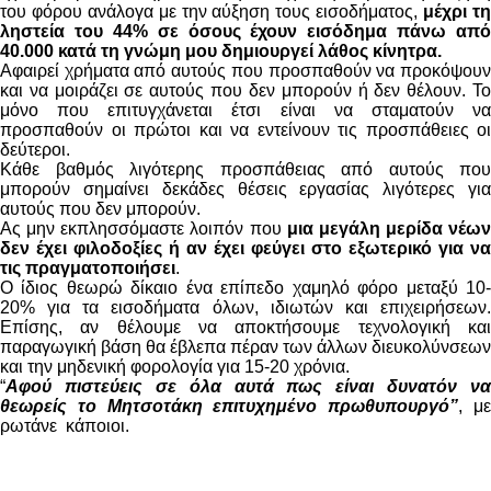
του φόρου ανάλογα με την αύξηση τους εισοδήματος,
μέχρι τ
ληστεία του 44% σε όσους έχουν εισόδημα πάνω από
40.000 κατά τη γνώμη μου δημιουργεί λάθος κίνητρα.
Αφαιρεί χρήματα από αυτούς που προσπαθούν να προκόψουν
και να μοιράζει σε αυτούς που δεν μπορούν ή δεν θέλουν. Το
μόνο που επιτυγχάνεται έτσι είναι να σταματούν να
προσπαθούν οι πρώτοι και να εντείνουν τις προσπάθειες οι
δεύτεροι.
Κάθε βαθμός λιγότερης προσπάθειας από αυτούς που
μπορούν σημαίνει δεκάδες θέσεις εργασίας λιγότερες για
αυτούς που δεν μπορούν.
Ας μην εκπλησσόμαστε λοιπόν που
μια μεγάλη μερίδα νέων
δεν έχει φιλοδοξίες ή αν έχει φεύγει στο εξωτερικό για να
τις πραγματοποιήσει
.
Ο ίδιος θεωρώ δίκαιο ένα επίπεδο χαμηλό φόρο μεταξύ 10-
20% για τα εισοδήματα όλων, ιδιωτών και επιχειρήσεων.
Επίσης, αν θέλουμε να αποκτήσουμε τεχνολογική και
παραγωγική βάση θα έβλεπα πέραν των άλλων διευκολύνσεων
και την μηδενική φορολογία για 15-20 χρόνια.
“
Αφού πιστεύεις σε όλα αυτά πως είναι δυνατόν να
θεωρείς το Μητσοτάκη επιτυχημένο πρωθυπουργό”
, μ
ρωτάνε κάποιοι.