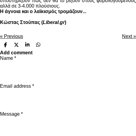
υποστηρίζουν πως δεν θα το ρίξουν στους φορολογούμενους
αλλά σε 3-4.000 πλούσιους.
Η άγνοια και ο λαϊκισμός τρομάζουν...
Κώστας Στούπας (
Liberal.gr
)
«
Previous
Next
»
S
S
S
S
h
h
h
h
Add comment
a
a
a
a
Name *
r
r
r
r
e
e
e
e
Email address *
Message *