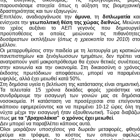
παρουσιάσαμε στοιχεία όπως η αύξηση της βιομηχανική
δραστηριότητας και των εξαγωγών.
Επιπλέον, αναδιοργάνωσε την
άμυνα
, τη
διπλωματία
και
ενίσχυσε την
γεωπολιτική θέση της χώρας διεθνώς
. Μειώνε
το χρέος αυξάνει το ΑΕΠ γεγονός που δημιουργεί
προϋποθέσεις οι οποίες μειώνουν τις πιθανότητες
δυσάρεστων εκπλήξεων (
όπως η χρεοκοπία του 2010
) στ
μέλλον.
Οι μεταρρυθμίσεις στην παιδεία με τη λειτουργία μη κρατικών
πανεπιστημίων και ξενόγλωσσων τμημάτων, δεν πρέπει να
ανατραπούν γιατί μακροπρόθεσμα θα έχουν θετικές συνέπειες
στην κοινωνία και την οικονομία. Στη δικαιοσύνη ο χρόνος
έκδοσης πρωτόδικων αποφάσεων, μπορεί να παραμένει
υψηλός, αλλά έχει μειωθεί κατά 50%.
Στη δημόσια υγεία η βελτίωση της κατάστασης είναι σημαντική.
Τα τελευταία 15 χρόνια δεκάδες φορές χρειάστηκε να
συνδράμουμε την εισαγωγή των γονιών μας σε δημόσια
νοσοκομεία. Η κατάσταση να προσέρχεσαι στα επείγοντα
κάποιου εφημερεύοντος και να περιμένει 10-12 ώρες όλη τη
νύχτα μέχρι την εισαγωγή ήταν εξουθενωτική. Τώρα διαβάζω
πως
με τα “
βραχιολάκια
” ο χρόνος έχει μειωθεί
.
Δεν μπορεί να παραβλέπει κάποιος αυτά.
Όλοι μοιράζουν υποσχέσεις για δωρεάν μεταφορές, φθηνό
ρεύμα και τρόφιμα, το κόστος των οποίων αφελώς