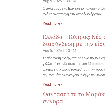
Aug 5, 2026
8:38 PM
Ο πόλεμος με το Ιράν και το πολύμηνο κ
ακόμη αναταραχή στις αγορές ενέργειας.
Read more »
Ελλάδα - Κύπρος: Νέα
διασύνδεση με την είσ
Aug 5, 2026
6:23 PM
Σε νέα φάση εισέρχεται το έργο της ηλεκ
γαλλικού επενδυτικού ομίλου Meridiam σ
αναμένεται να ενισχύσει σημαντικά τόσο 
σημαντικότερα ενεργειακά έργα που υλοπ
Read more »
Φανταστείτε το Μαρόκο
σύνορα"