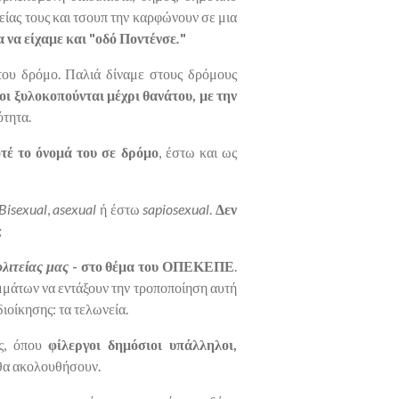
είας τους και τσουπ την καρφώνουν σε μια
α να είχαμε και "οδό Ποντένσε
.
"
του δρόμο. Παλιά δίναμε στους δρόμους
ι ξυλοκοπούνται μέχρι θανάτου, με την
ότητα.
οτέ το όνομά του σε δρόμο
, έστω και ως
Bisexual
,
asexual
ή έστω
sapiosexual
.
Δεν
;
λιτείας μας
- στο θέμα του ΟΠΕΚΕΠΕ
.
μμάτων να εντάξουν την τροποποίηση αυτή
ιοίκησης: τα τελωνεία.
ες, όπου
φίλεργοι δημόσιοι υπάλληλοι,
 θα ακολουθήσουν.