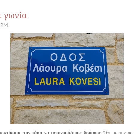
κ γωνία
4 PM
ποκτήσαμε την τάση να μετονομάζουμε δρόμους
. Όχι με την πρ