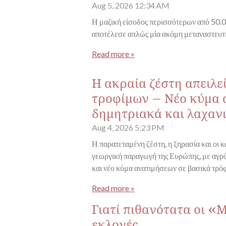
Aug 5, 2026
12:34 AM
Η μαζική είσοδος περισσότερων από 50.0
αποτέλεσε απλώς μία ακόμη μεταναστευτ
Read more »
Η ακραία ζέστη απειλ
τροφίμων – Νέο κύμα 
δημητριακά και λαχαν
Aug 4, 2026
5:23 PM
Η παρατεταμένη ζέστη, η ξηρασία και οι
γεωργική παραγωγή της Ευρώπης, με αγρό
και νέο κύμα ανατιμήσεων σε βασικά τρόφ
Read more »
Γιατί πιθανότατα οι «
εκλογές