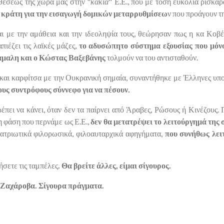
θέσεως της χώρα μας στην "
κακιά
" Ε.Ε., που με τόση ευκολία ρισκά
τα κράτη για την εισαγωγή δομικών μεταρρυθμίσεω
ν που προάγουν τ
αι με την αμάθεια και την ιδεοληψία τους, θεώρησαν πως η κα Κοβέ
ιέζει τις λαϊκές μάζες,
το αδυσώπητο σύστημα εξουσίας που μόν
ιάμαλη και ο Κώστας Βαξεβάνης
τολμούν να του αντισταθούν.
και καρφίτσα με την Ουκρανική σημαία, συναντήθηκε με Έλληνες υπο
υς συντρόφους σύννεφο για να πέσουν.
ρέπει να κάνει, όταν δεν τα παίρνει από Άραβες, Ρώσους ή Κινέζους
η φάση που περνάμε ως Ε.Ε.,
δεν θα μετατρέψει το λειτούργημά της σ
πατριωτικά φιλορωσικά, φιλοαυταρχικά αφηγήματα,
που συνήθως λειτ
σετε τις ταμπέλες
. Θα βρείτε άλλες, είμαι σίγουρος.
ό Ζαχάροβα.
Σίγουρα πράγματα
.