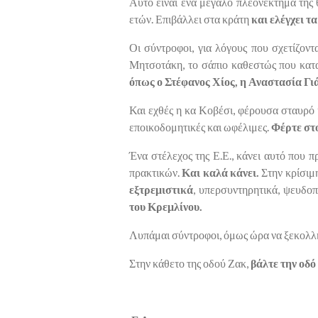
Αυτό είναι ένα μεγάλο πλεονέκτημα της 
ετών. Επιβάλλει στα κράτη
και ελέγχει 
Οι σύντροφοι, για λόγους που σχετίζοντ
Μητσοτάκη, το σάπιο καθεστώς που καταπ
όπως ο Στέφανος Χίος, η Αναστασία Γ
Και εχθές η κα Κοβέσι, φέρουσα σταυρό 
εποικοδομητικές και ωφέλιμες.
Φέρτε στο
Ένα στέλεχος της Ε.Ε., κάνει αυτό που π
πρακτικών.
Και καλά κάνει.
Στην κρίσιμ
εξτρεμιστικά
, υπερσυντηρητικά, ψευδο
του Κρεμλίνου.
Λυπάμαι σύντροφοι, όμως ώρα να ξεκολλή
Στην κάθετο της οδού Ζακ,
βάλτε την οδ