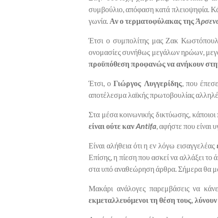
συμβούλιο, απόφαση κατά πλειοψηφία. Κάπ
γωνία.
Αν ο τερματοφύλακας της
Άρσεν
Έτσι ο συμπολίτης μας Ζακ Κωστόπουλο
ονομασίες συνήθως μεγάλων ηρώων, μεγ
προϋπόθεση προφανώς να ανήκουν στ
Έτσι, ο
Γιώργος Λυγγερίδης
, που έπεσε
αποτέλεσμα λαϊκής πρωτοβουλίας αλληλ
Στα μέσα κοινωνικής δικτύωσης, κάποιοι 
είναι ούτε καν
Antifa
, αφήστε που είναι 
Είναι αλήθεια ότι η εν λόγω εισαγγελέας
Επίσης, η πίεση που ασκεί να αλλάξει τ
στα υπό αναθεώρηση άρθρα. Σήμερα θα μας
Μακάρι ανάλογες παρεμβάσεις να κάνει
εκμεταλλευόμενοι τη θέση τους, λύνουν