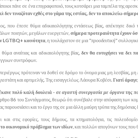
οιοι πάνε σε ένα επιγραφοποιό, τους κοτσάρει μια ταμπέλα της αρεσκ
αλ
δεν τιναζόταν εχθές στο γάμα της εστίας, δεν το αποκλείω σήμερ
ς, που έπεσε θύμα αδικαιολόγητης εντάσεως βίας, απέκτησε δικό 
άλων ποιητών, μεγάλων ευεργετών,
σήμερα προτεραιότητα έχουν όσο
ην
LGTBQ
+ κοινότητα
, η τουλάχιστον σε μια "
προοδευτική
" συλλογικ
 θύμα αναίτιας και αδικαιολόγητης βίας,
δεν θα ευτυχήσει να δει π
έγγυων συντρόφων.
περιέργως πρότειναν να δοθεί σε δρόμο το όνομα μιας μη λεσβίας, μη
υγιεστάτη και αρτιμελής. Της εισαγγελέως Λάουρα Κοβέσι.
Γιατί άραγε
έκανε πολύ καλή δουλειά -
σε αγαστή συνεργασία με όργανα της πο
ο άρθρο 86 του Συντάγματος, θεωρώ ότι συνέβαλε στην απόφαση των κο
 παρουσιάσει και το έργο της σε μια άλλη μαύρη τρύπα της δημόσιας δ
 και στις εφορίες, τους δήμους, τα κτηματολόγια, τις πολεοδομί
 το οικονομικό πρόβλημα των ιδίων
, και πολλών απογόνων τους που