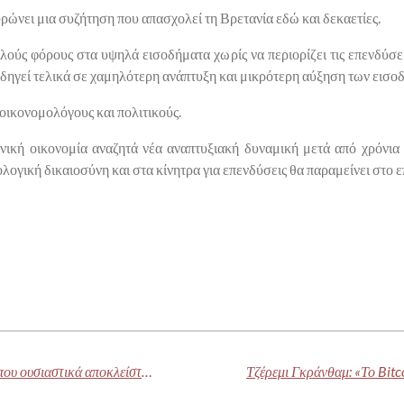
νει μια συζήτηση που απασχολεί τη Βρετανία εδώ και δεκαετίες.
λούς φόρους στα υψηλά εισοδήματα χωρίς να περιορίζει τις επενδύσει
δηγεί τελικά σε χαμηλότερη ανάπτυξη και μικρότερη αύξηση των εισο
οικονομολόγους και πολιτικούς.
ανική οικονομία αναζητά νέα αναπτυξιακή δυναμική μετά από χρόνια
ογική δικαιοσύνη και στα κίνητρα για επενδύσεις θα παραμείνει στο ε
Έλον Μασκ: Προωθεί μέσω X την ταινία που ουσιαστικά αποκλείστηκε από τη διανομή στη Γερμανία λόγω ακραίας αντιμεταναστευτικής βίας