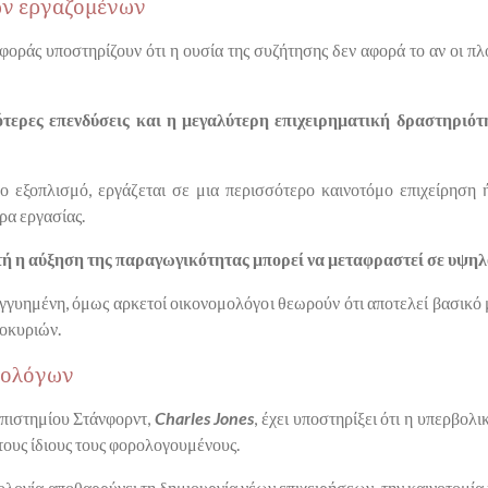
των εργαζομένων
σφοράς υποστηρίζουν ότι η ουσία της συζήτησης δεν αφορά το αν οι π
ότερες επενδύσεις και η μεγαλύτερη επιχειρηματική δραστηριό
ο εξοπλισμό, εργάζεται σε μια περισσότερο καινοτόμο επιχείρηση 
ρα εργασίας.
τή η αύξηση της παραγωγικότητας μπορεί να μεταφραστεί σε υψηλ
 εγγυημένη, όμως αρκετοί οικονομολόγοι θεωρούν ότι αποτελεί βασικό
κοκυριών.
μολόγων
πιστημίου Στάνφορντ,
Charles Jones
, έχει υποστηρίξει ότι η υπερβ
 τους ίδιους τους φορολογουμένους.
λογία αποθαρρύνει τη δημιουργία νέων επιχειρήσεων, την καινοτομία ή 