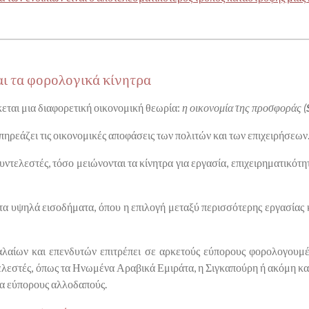
αι τα φορολογικά κίνητρα
εται μια διαφορετική οικονομική θεωρία:
η οικονομία της προσφοράς (
επηρεάζει τις οικονομικές αποφάσεις των πολιτών και των επιχειρήσεων
υντελεστές, τόσο μειώνονται τα κίνητρα για εργασία, επιχειρηματικότ
τα υψηλά εισοδήματα, όπου η επιλογή μεταξύ περισσότερης εργασίας 
αλαίων και επενδυτών επιτρέπει σε αρκετούς εύπορους φορολογουμ
λεστές, όπως τα Ηνωμένα Αραβικά Εμιράτα, η Σιγκαπούρη ή ακόμη και η 
ια εύπορους αλλοδαπούς.