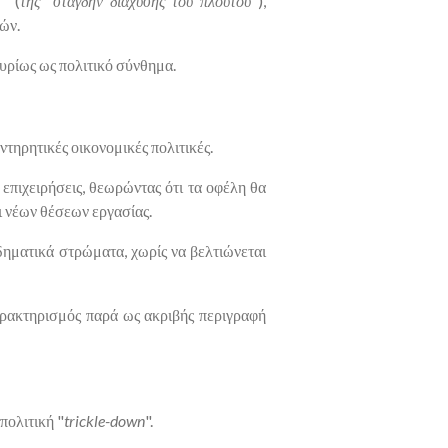
n
" (
της "στάγδην διάχυσης του πλούτου
"),
ών.
κυρίως ως πολιτικό σύνθημα.
ντηρητικές οικονομικές πολιτικές.
επιχειρήσεις, θεωρώντας ότι τα οφέλη θα
 νέων θέσεων εργασίας.
δηματικά στρώματα, χωρίς να βελτιώνεται
αρακτηρισμός παρά ως ακριβής περιγραφή
πολιτική "
trickle-down
".