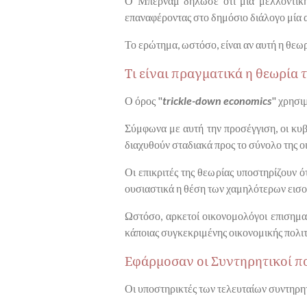
Ο Μπέρναμ δήλωσε ότι μια μελλοντική
επαναφέροντας στο δημόσιο διάλογο μία α
Το ερώτημα, ωστόσο, είναι αν αυτή η θεω
Τι είναι πραγματικά η θεωρία
Ο όρος "
trickle-down economics
" χρησιμ
Σύμφωνα με αυτή την προσέγγιση, οι κυβ
διαχυθούν σταδιακά προς το σύνολο της 
Οι επικριτές της θεωρίας υποστηρίζουν 
ουσιαστικά η θέση των χαμηλότερων εισ
Ωστόσο, αρκετοί οικονομολόγοι επισημαί
κάποιας συγκεκριμένης οικονομικής πολιτ
Εφάρμοσαν οι Συντηρητικοί πο
Οι υποστηρικτές των τελευταίων συντηρη