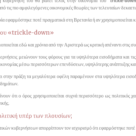
 κυβέρνησή του θα βάλει τέλος στην οικονομία του "
trickle-dow
πό τις πιο αμφιλεγόμενες οικονομικές θεωρίες των τελευταίων δεκαετι
ρία εφαρμόστηκε ποτέ πραγματικά στη Βρετανία ή αν χρησιμοποιείται 
 του «trickle-down»
οποιείται εδώ και χρόνια από την Αριστερά ως κριτική απέναντι στις συ
ερνήσεις μειώνουν τους φόρους για τα υψηλότερα εισοδήματα και τις 
οικονομίας μέσω περισσότερων επενδύσεων, υψηλότερης ανάπτυξης και
ότι στην πράξη τα μεγαλύτερα οφέλη παραμένουν στα υψηλότερα εισο
οδημάτων.
νουν ότι ο όρος χρησιμοποιείται συχνά περισσότερο ως πολιτικός χ
ικής.
λιτική υπέρ των πλουσίων;
τικών κυβερνήσεων απορρίπτουν τον ισχυρισμό ότι εφαρμόστηκε ποτέ 