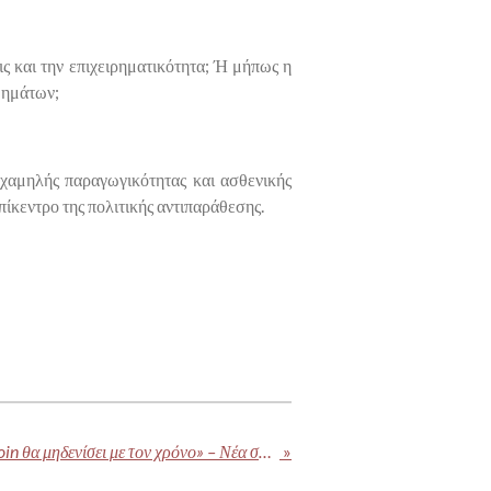
ς και την επιχειρηματικότητα; Ή μήπως η
δημάτων;
 χαμηλής παραγωγικότητας και ασθενικής
πίκεντρο της πολιτικής αντιπαράθεσης.
Τζέρεμι Γκράνθαμ: «Το Bitcoin θα μηδενίσει με τον χρόνο» – Νέα σκληρή επίθεση από τον επενδυτή που προέβλεψε τις μεγαλύτερες χρηματιστηριακές φούσκες
»