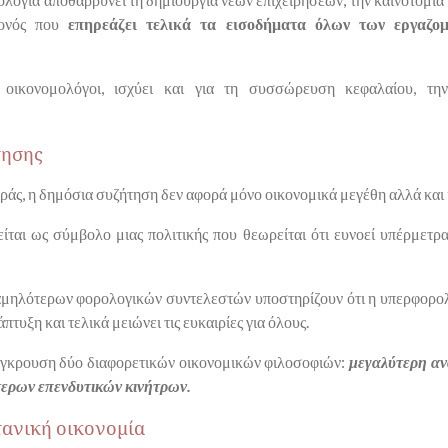
γονός που
επηρεάζει τελικά τα εισοδήματα όλων των εργαζο
 οικονομολόγοι, ισχύει και για τη συσσώρευση κεφαλαίου, την 
τησης
φοράς, η δημόσια συζήτηση δεν αφορά μόνο οικονομικά μεγέθη αλλά και
είται ως σύμβολο μιας πολιτικής που θεωρείται ότι ευνοεί υπέρμετρ
χαμηλότερων φορολογικών συντελεστών υποστηρίζουν ότι η υπερφορολ
πτυξη και τελικά μειώνει τις ευκαιρίες για όλους.
σύγκρουση δύο διαφορετικών οικονομικών φιλοσοφιών:
μεγαλύτερη αν
τερων επενδυτικών κινήτρων.
τανική οικονομία