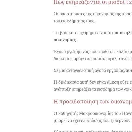
Πώς επηρεάζονται οι μισθοί 
Οι υποστηρικτές της οικονομίας της προ
του εισοδήματός τους.
Το βασικό επιχείρημα είναι ότι
οι υψηλ
οικονομίας.
Ένας εργαζόμενος που διαθέτει καλύτερ
διοίκηση παράγει περισσότερη αξία ανά ώ
Σε μια ανταγωνιστική αγορά εργασίας,
αυ
Η διαδικασία αυτή δεν είναι άμεση ούτε
ανάπτυξη επηρεάζει το εισόδημα των νοι
Η προειδοποίηση των οικονο
Ο καθηγητής Μακροοικονομίας του Πανε
μπορεί να έχει επιπτώσεις που ξεπερνούν
Σύμφωνα με την ανάλυσή του, όταν η φορο