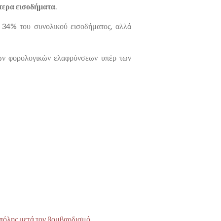
τερα εισοδήματα
.
ο
34%
του συνολικού εισοδήματος, αλλά
ένων φορολογικών ελαφρύνσεων υπέρ των
 πόλης μετά τον βομβαρδισμό