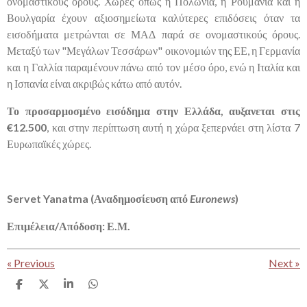
ονομαστικούς όρους. Χώρες όπως η Πολωνία, η Ρουμανία και η
Βουλγαρία έχουν αξιοσημείωτα καλύτερες επιδόσεις όταν τα
εισοδήματα μετρώνται σε ΜΑΔ παρά σε ονομαστικούς όρους.
Μεταξύ των "
Μεγάλων Τεσσάρων" οικονομιών της ΕΕ, η Γερμανία
και η Γαλλία παραμένουν πάνω από τον μέσο όρο, ενώ η Ιταλία και
η Ισπανία είναι ακριβώς κάτω από αυτόν.
Το προσαρμοσμένο εισόδημα στην Ελλάδα, αυξανεται στις
€12.500
, και στην περίπτωση αυτή η χώρα ξεπερνάει στη λίστα 7
Ευρωπαϊκές χώρες.
Servet Yanatma (Αναδημοσίευση από
Euronews
)
Επιμέλεια/Απόδοση: Ε.Μ.
«
Previous
Next
»
S
S
S
S
h
h
h
h