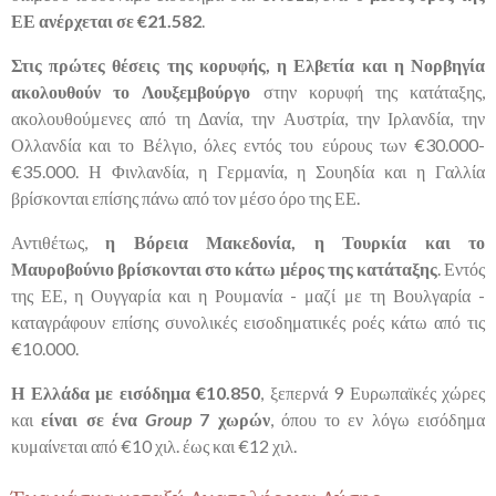
ΕΕ ανέρχεται σε €21.582
.
Στις πρώτες θέσεις της κορυφής, η Ελβετία και η Νορβηγία
ακολουθούν το Λουξεμβούργο
στην κορυφή της κατάταξης,
ακολουθούμενες από τη Δανία, την Αυστρία, την Ιρλανδία, την
Ολλανδία και το Βέλγιο, όλες εντός του εύρους των €30.000-
€35.000. Η Φινλανδία, η Γερμανία, η Σουηδία και η Γαλλία
βρίσκονται επίσης πάνω από τον μέσο όρο της ΕΕ.
Αντιθέτως,
η Βόρεια Μακεδονία, η Τουρκία και το
Μαυροβούνιο βρίσκονται στο κάτω μέρος της κατάταξης
. Εντός
της ΕΕ, η Ουγγαρία και η Ρουμανία - μαζί με τη Βουλγαρία -
καταγράφουν επίσης συνολικές εισοδηματικές ροές κάτω από τις
€10.000.
Η Ελλάδα με εισόδημα €10.850
, ξεπερνά 9 Ευρωπαϊκές χώρες
και
είναι σε ένα
Group
7 χωρών
, όπου το εν λόγω εισόδημα
κυμαίνεται από €10 χιλ. έως και €12 χιλ.