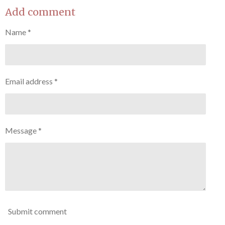
a
a
a
a
r
r
r
r
Add comment
e
e
e
e
Name *
Email address *
Message *
Submit comment