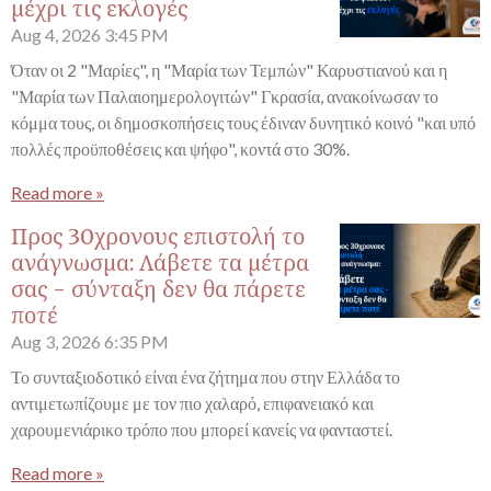
μέχρι τις εκλογές
Aug 4, 2026
3:45 PM
Όταν οι 2 "Μαρίες", η "Μαρία των Τεμπών" Καρυστιανού και η
"Μαρία των Παλαιοημερολογιτών" Γκρασία, ανακοίνωσαν το
κόμμα τους, οι δημοσκοπήσεις τους έδιναν δυνητικό κοινό "και υπό
πολλές προϋποθέσεις και ψήφο", κοντά στο 30%.
Read more »
Προς 30χρονους επιστολή το
ανάγνωσμα: Λάβετε τα μέτρα
σας - σύνταξη δεν θα πάρετε
ποτέ
Aug 3, 2026
6:35 PM
Το συνταξιοδοτικό είναι ένα ζήτημα που στην Ελλάδα το
αντιμετωπίζουμε με τον πιο χαλαρό, επιφανειακό και
χαρουμενιάρικο τρόπο που μπορεί κανείς να φανταστεί.
Read more »