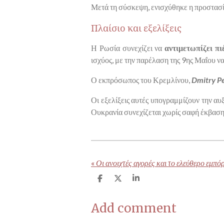
Μετά τη σύσκεψη, ενισχύθηκε η προστασ
Πλαίσιο και εξελίξεις
Η Ρωσία συνεχίζει να
αντιμετωπίζει πι
ισχύος, με την παρέλαση της 9ης Μαΐου να
Ο εκπρόσωπος του Κρεμλίνου,
Dmitry P
Οι εξελίξεις αυτές υπογραμμίζουν την α
Ουκρανία συνεχίζεται χωρίς σαφή έκβαση
«
S
S
S
h
h
h
a
a
a
Add comment
r
r
r
e
e
e