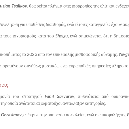
uslan Tsalikov
, θεωρείται πλήγμα στις ισορροπίες της ελίτ και ενδέχε
υνελήφθη για υποθέσεις διαφθοράς, ενώ τέτοιες καταγγελίες έχουν αυ
ια τους ισχυρισμούς κατά του
Shoigu
, ενώ σημειώνεται ότι η δημοσι
ξικοπήματος το 2023 από τον επικεφαλής μισθοφορικής δύναμης,
Yevge
τ παραμένουν συνήθως μυστικές, ενώ ευρωπαϊκές υπηρεσίες πληροφορ
σεις
φονία του στρατηγού
Fanil
Sarvarov
, πιθανότατα από ουκρανικ
την οποία ανώτατοι αξιωματούχοι αντάλλαξαν κατηγορίες.
y Gerasimov
, επέκρινε την υπηρεσία ασφαλείας, ενώ ο επικεφαλής της