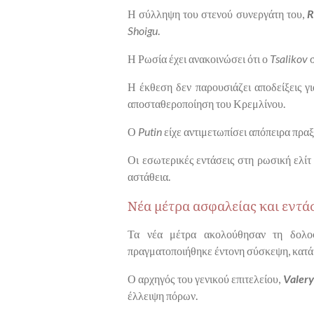
Η σύλληψη του στενού συνεργάτη του,
R
Shoigu
.
Η Ρωσία έχει ανακοινώσει ότι ο
Tsalikov
σ
Η έκθεση δεν παρουσιάζει αποδείξεις γ
αποσταθεροποίηση του Κρεμλίνου.
Ο
Putin
είχε αντιμετωπίσει απόπειρα πρα
Οι εσωτερικές εντάσεις στη ρωσική ελί
αστάθεια.
Νέα μέτρα ασφαλείας και εντά
Τα νέα μέτρα ακολούθησαν τη δολο
πραγματοποιήθηκε έντονη σύσκεψη, κατά 
Ο αρχηγός του γενικού επιτελείου,
Valer
έλλειψη πόρων.