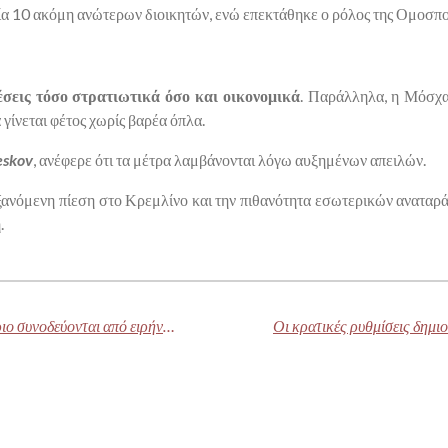
ία 10 ακόμη ανώτερων διοικητών, ενώ επεκτάθηκε ο ρόλος της Ομοσπ
έσεις τόσο στρατιωτικά όσο και οικονομικά
. Παράλληλα, η Μόσχα 
 γίνεται φέτος χωρίς βαρέα όπλα.
eskov
, ανέφερε ότι τα μέτρα λαμβάνονται λόγω αυξημένων απειλών.
υξανόμενη πίεση στο Κρεμλίνο και την πιθανότητα εσωτερικών αναταρά
.
Οι ανοιχτές αγορές και το ελεύθερο εμπόριο συνοδεύονται από ειρήνη; Ρωτήστε έναν οικονομολόγο