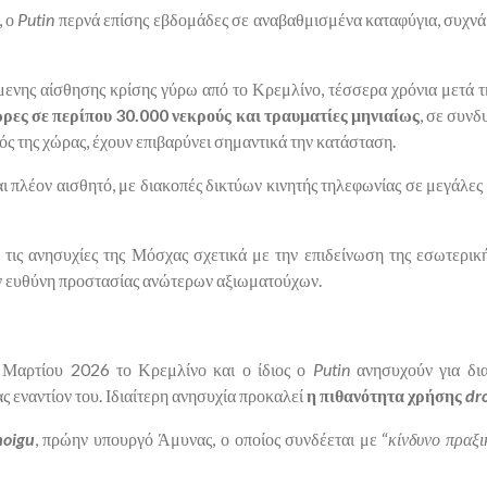
, ο
Putin
περνά επίσης εβδομάδες σε αναβαθμισμένα καταφύγια, συχνά
μενης αίσθησης κρίσης γύρω από το Κρεμλίνο, τέσσερα χρόνια μετά 
ώρες σε περίπου 30.000 νεκρούς και τραυματίες μηνιαίως
, σε συνδ
ός της χώρας, έχουν επιβαρύνει σημαντικά την κατάσταση.
αι πλέον αισθητό, με διακοπές δικτύων κινητής τηλεφωνίας σε μεγάλε
τις ανησυχίες της Μόσχας σχετικά με την επιδείνωση της εσωτερική
την ευθύνη προστασίας ανώτερων αξιωματούχων.
 Μαρτίου 2026 το Κρεμλίνο και ο ίδιος ο
Putin
ανησυχούν για δι
 εναντίον του. Ιδιαίτερη ανησυχία προκαλεί
η πιθανότητα χρήσης
dr
hoigu
, πρώην υπουργό Άμυνας, ο οποίος συνδέεται με “
κίνδυνο πραξ