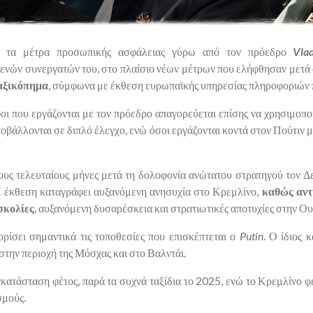
κά τα μέτρα προσωπικής ασφάλειας γύρω από τον πρόεδρο
Vla
τενών συνεργατών του, στο πλαίσιο νέων μέτρων που ελήφθησαν με
ραξικόπημα
, σύμφωνα με έκθεση ευρωπαϊκής υπηρεσίας πληροφοριών 
 που εργάζονται με τον πρόεδρο απαγορεύεται επίσης να χρησιμοποι
ποβάλλονται σε διπλό έλεγχο, ενώ όσοι εργάζονται κοντά στον Πούτιν
υς τελευταίους μήνες μετά τη δολοφονία ανώτατου στρατηγού τον Δ
Η έκθεση καταγράφει αυξανόμενη ανησυχία στο Κρεμλίνο,
καθώς αντ
σκολίες
, αυξανόμενη δυσαρέσκεια και στρατιωτικές αποτυχίες στην Ου
ρίσει σημαντικά τις τοποθεσίες που επισκέπτεται ο
Putin
. Ο ίδιος 
 στην περιοχή της Μόσχας και στο Βαλντάι.
εγκατάσταση φέτος, παρά τα συχνά ταξίδια το 2025, ενώ το Κρεμλίνο 
σμούς.