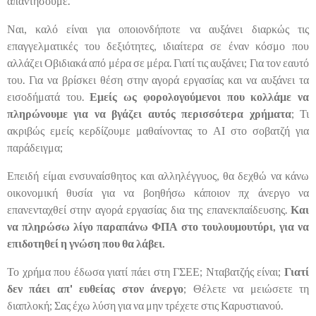
απαντήσουμε.
Ναι, καλό είναι για οποιονδήποτε να αυξάνει διαρκώς τις
επαγγελματικές του δεξιότητες, ιδιαίτερα σε έναν κόσμο που
αλλάζει Οβιδιακά από μέρα σε μέρα. Γιατί τις αυξάνει; Για τον εαυτό
του. Για να βρίσκει θέση στην αγορά εργασίας και να αυξάνει τα
εισοδήματά του.
Εμείς ως φορολογούμενοι που κολλάμε να
πληρώνουμε για να βγάζει αυτός περισσότερα χρήματα
; Τι
ακριβώς εμείς κερδίζουμε μαθαίνοντας το ΑΙ στο σοβατζή για
παράδειγμα;
Επειδή είμαι ενσυναίσθητος και αλληλέγγυος, θα δεχθώ να κάνω
οικονομική θυσία για να βοηθήσω κάποιον πχ άνεργο να
επανενταχθεί στην αγορά εργασίας δια της επανεκπαίδευσης.
Και
να πληρώσω λίγο παραπάνω ΦΠΑ στο τουλουμουτύρι, για να
επιδοτηθεί η γνώση που θα λάβει.
Το χρήμα που έδωσα γιατί πάει στη ΓΣΕΕ; Νταβατζής είναι;
Γιατί
δεν πάει απ' ευθείας στον άνεργο
; Θέλετε να μειώσετε τη
διαπλοκή; Σας έχω λύση για να μην τρέχετε στις Καρυστιανού.