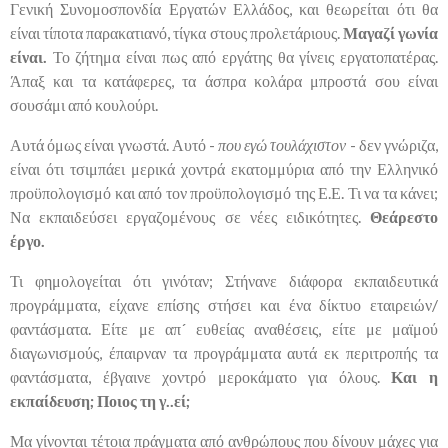
Γενική Συνομοσπονδία Εργατών Ελλάδος, και θεωρείται ότι θα
είναι τίποτα παρακατιανό, τίγκα στους προλετάριους.
Μαγαζί γωνία
είναι.
Το ζήτημα είναι πως από εργάτης θα γίνεις εργατοπατέρας.
Άπαξ και τα κατάφερες, τα άσπρα κολάρα μπροστά σου είναι
σουσάμι από κουλούρι.
Αυτά όμως είναι γνωστά. Αυτό -
που εγώ τουλάχιστον
- δεν γνώριζα,
είναι ότι τσιμπάει μερικά χοντρά εκατομμύρια από την Ελληνικό
προϋπολογισμό και από τον προϋπολογισμό της Ε.Ε. Τι να τα κάνει;
Να εκπαιδεύσει εργαζομένους σε νέες ειδικότητες.
Θεάρεστο
έργο.
Τι φημολογείται ότι γινόταν; Στήνανε διάφορα εκπαιδευτικά
προγράμματα, είχανε επίσης στήσει και ένα δίκτυο εταιρειών/
φαντάσματα. Είτε με απ´ ευθείας αναθέσεις, είτε με μαϊμού
διαγωνισμούς, έπαιρναν τα προγράμματα αυτά εκ περιτροπής τα
φαντάσματα, έβγαινε χοντρό μεροκάματο για όλους.
Και η
εκπαίδευση; Ποιος τη γ..εί;
Μα γίνονται τέτοια πράγματα από ανθρώπους που δίνουν μάχες για