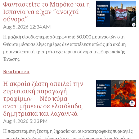
Φανταστείτε το Μαρόκο και η
Ισπανία να είχαν "ανοιχτά
σύνορα"
Aug 5, 2026
12:34 AM
Η μαζική είσοδος περισσότερων από 50.000 μεταναστών στη
Θέουτα μέσα σε λίγες ημέρες δεν αποτέλεσε απλώς μία ακόμη
μεταναστευτική κρίση στα εξωτερικά σύνορα της Ευρωπαϊκής
Ένωσης.
Read more »
Η ακραία ζέστη απειλεί την
ευρωπαϊκή παραγωγή
τροφίμων – Νέο κύμα
ανατιμήσεων σε ελαιόλαδο,
δημητριακά και λαχανικά
Aug 4, 2026
5:23 PM
Η παρατεταμένη ζέστη, η ξηρασία και οι καταστροφικές πυρκαγιές
προκαλούν σοβαρό πλήγμα στη γεωργική παραγωγή της Ευρώπης,