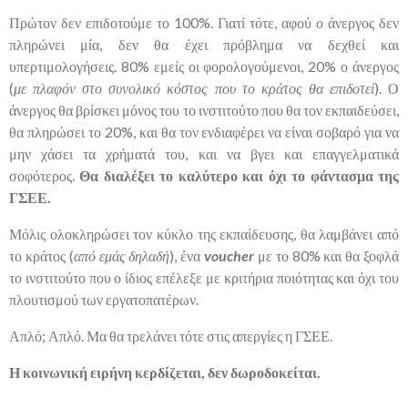
Πρώτον δεν επιδοτούμε το 100%. Γιατί τότε, αφού ο άνεργος δεν
πληρώνει μία, δεν θα έχει πρόβλημα να δεχθεί και
υπερτιμολογήσεις. 80% εμείς οι φορολογούμενοι, 20% ο άνεργος
(
με πλαφόν στο συνολικό κόστος που το κράτος θα επιδοτεί
). Ο
άνεργος θα βρίσκει μόνος του το ινστιτούτο που θα τον εκπαιδεύσει,
θα πληρώσει το 20%, και θα τον ενδιαφέρει να είναι σοβαρό για να
μην χάσει τα χρήματά του, και να βγει και επαγγελματικά
σοφότερος.
Θα διαλέξει το καλύτερο και όχι το φάντασμα της
ΓΣΕΕ.
Μόλις ολοκληρώσει τον κύκλο της εκπαίδευσης, θα λαμβάνει από
το κράτος (
από εμάς δηλαδή
), ένα
voucher
με το 80% και θα ξοφλά
το ινστιτούτο που ο ίδιος επέλεξε με κριτήρια ποιότητας και όχι του
πλουτισμού των εργατοπατέρων.
Απλό; Απλό. Μα θα τρελάνει τότε στις απεργίες η ΓΣΕΕ.
Η κοινωνική ειρήνη κερδίζεται, δεν δωροδοκείται.