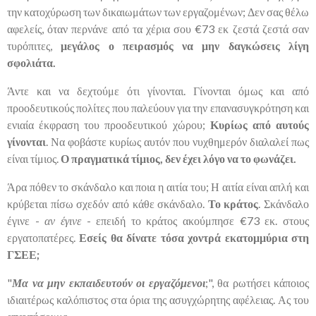
την κατοχύρωση των δικαιωμάτων των εργαζομένων; Δεν σας θέλω
αφελείς, όταν περνάνε από τα χέρια σου €73 εκ ζεστά ζεστά σαν
τυρόπιτες,
μεγάλος ο πειρασμός να μην δαγκώσεις λίγη
σφολιάτα.
Άντε και να δεχτούμε ότι γίνονται. Γίνονται όμως και από
προοδευτικούς πολίτες που παλεύουν για την επανασυγκρότηση και
ενιαία έκφραση του προοδευτικού χώρου;
Κυρίως από αυτούς
γίνονται
. Να φοβάστε κυρίως αυτόν που νυχθημερόν διαλαλεί πως
είναι τίμιος.
Ο πραγματικά τίμιος, δεν έχει λόγο να το φωνάζει.
Άρα πόθεν το σκάνδαλο και ποια η αιτία του; Η αιτία είναι απλή και
κρύβεται πίσω σχεδόν από κάθε σκάνδαλο.
Το κράτος
. Σκάνδαλο
έγινε -
αν έγινε
- επειδή το κράτος ακούμπησε €73 εκ. στους
εργατοπατέρες.
Εσείς θα δίνατε τόσα χοντρά εκατομμύρια στη
ΓΣΕΕ;
"
Μα να μην εκπαιδευτούν οι εργαζόμενοι
;", θα ρωτήσει κάποιος
ιδιαιτέρως καλόπιστος στα όρια της ασυγχώρητης αφέλειας. Ας του