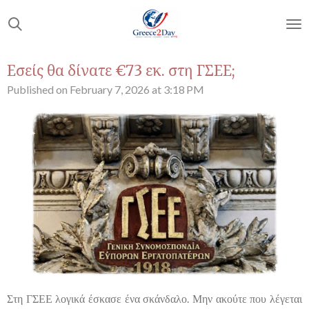
Skip
to
main
content
Εσείς θα δίνατε €73 εκ. στη ΓΣΕΕ;
Published on February 7, 2026 at 3:18 PM
Στη ΓΣΕΕ λογικά έσκασε ένα σκάνδαλο. Μην ακούτε που λέγεται