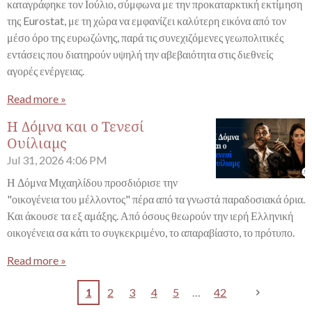
καταγράφηκε τον Ιούλιο, σύμφωνα με την προκαταρκτική εκτίμηση
της Eurostat, με τη χώρα να εμφανίζει καλύτερη εικόνα από τον
μέσο όρο της ευρωζώνης, παρά τις συνεχιζόμενες γεωπολιτικές
εντάσεις που διατηρούν υψηλή την αβεβαιότητα στις διεθνείς
αγορές ενέργειας.
Read more »
Η Δόμνα και ο Τενεσί
Ουίλιαμς
Jul 31, 2026
4:06 PM
Η Δόμνα Μιχαηλίδου προσδιόρισε την
"οικογένεια του μέλλοντος" πέρα από τα γνωστά παραδοσιακά όρια.
Και άκουσε τα εξ αμάξης. Από όσους θεωρούν την ιερή Ελληνική
οικογένεια σα κάτι το συγκεκριμένο, το απαραβίαστο, το πρότυπο.
Read more »
1
2
3
4
5
42