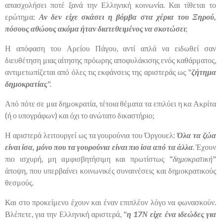
απασχολήσει ποτέ ξανά την Ελληνική κοινωνία. Και τίθεται το
ερώτημα:
Αν δεν είχε σκάσει η βόμβα στα χέρια του Ξηρού,
πόσους αθώους ακόμα ήταν διατεθειμένος να σκοτώσει
;
Η απόφαση του Αρείου Πάγου, αντί απλά να ειδωθεί σαν
διευθέτηση μιας αίτησης πρόωρης αποφυλάκισης ενός καθάρματος,
αντιμετωπίζεται από όλες τις εκφάνσεις της αριστεράς ως "
ζήτημα
δημοκρατίας
".
Από πότε σε μια δημοκρατία, τέτοια θέματα τα επιλύει η κα Ακρίτα
(ή ο υπογράφων) και όχι το ανώτατο δικαστήριο;
Η αριστερά λειτουργεί ως τα γουρούνια του Όργουελ:
Όλα τα ζώα
είναι ίσα, μόνο που τα γουρούνια είναι πιο ίσα από τα άλλα
. Έχουν
πιο ισχυρή, μη αμφισβητήσιμη και πρωτίστως "
δημοκρατική
"
άποψη, που υπερβαίνει κοινωνικές συναινέσεις και δημοκρατικούς
θεσμούς.
Και στο προκείμενο έχουν και έναν επιπλέον λόγο να φωνασκούν.
Βλέπετε, για την Ελληνική αριστερά, "
η 17Ν είχε ένα ιδεώδες για