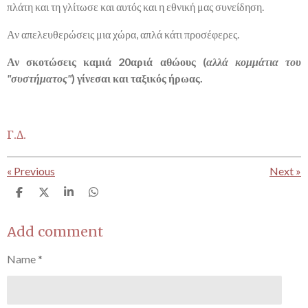
πλάτη και τη γλίτωσε και αυτός και η εθνική μας συνείδηση.
Αν απελευθερώσεις μια χώρα, απλά κάτι προσέφερες.
Αν σκοτώσεις καμιά 20αριά αθώους (
αλλά κομμάτια του
"συστήματος"
) γίνεσαι και ταξικός ήρωας.
Γ.Δ.
«
Previous
Next
»
S
S
S
S
h
h
h
h
a
a
a
a
r
r
r
r
Add comment
e
e
e
e
Name *