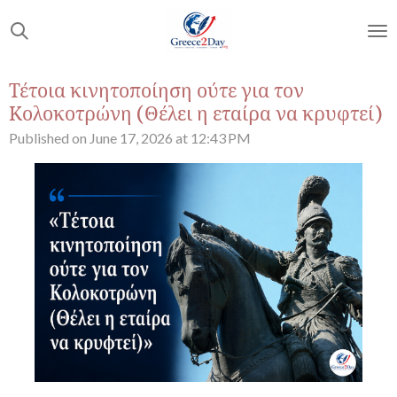
Skip
to
main
content
Τέτοια κινητοποίηση ούτε για τον
Κολοκοτρώνη (Θέλει η εταίρα να κρυφτεί)
Published on June 17, 2026 at 12:43 PM