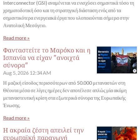
Interconnector (GSI) αναμένεται να ενισχύσει σημαντικά τόσο τη
χρηματοδοτική όσο και τη στρατηγική διάσταση ενός από τα
σημαντικότερα ενεργειακά έργα που υλοποιούνται σήμερα στην
Ανατολική Μεσόγειο.
Read more »
Φανταστείτε το Μαρόκο και η
Ισπανία να είχαν "ανοιχτά
σύνορα"
Aug 5, 2026
12:34 AM
Η μαζική είσοδος περισσότερων από 50.000 μεταναστών στη
Θέουτα μέσα σε λίγες ημέρες δεν αποτέλεσε απλώς μία ακόμη
μεταναστευτική κρίση στα εξωτερικά σύνορα της Ευρωπαϊκής
Ένωσης.
Read more »
Η ακραία ζέστη απειλεί την
ευρωπαϊκή παραγωγή