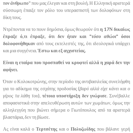
τον άνθρωπο
" που μας έλεγαν και στη βουλή. Η Ελληνική αριστερά
σύσσωμη έπαιξε τον ρόλο του υπερασπιστή των δολοφόνων στη
δίκη τους.
Ντρέπονται να το πουν δημόσια, όμως θεωρούν ότι
η 17Ν δικαίως
έπραξε ό,τι έπραξε, ότι δεν ήταν και "
τόσο αθώοι
" όσοι
δολοφονήθηκαν
από τους εκτελεστές της, ότι ιδεολογικά υπάρχει
και μια συγγένεια.
Έστω και εξ αγχιστείας.
Είναι η εταίρα που προσπαθεί να κρυφτεί αλλά η χαρά δεν την
αφήνει.
Όταν ο Κολοκοτρώνης, στην περίοδο της αντιβασιλείας συνελήφθη
για το αδίκημα της εσχάτης προδοσίας (
βαρύ αλλά είχε κάνει και ο
γέρος τα λάθη του
),
τέτοια υποστήριξη δεν γνώρισε
. Συνέβαλλε
αποφασιστικά στην απελευθέρωση αυτών των χωμάτων, όμως την
αλληλεγγύη που βιώνει σήμερα ο Γιωτόπουλος από τα αριστερά
βλαστάρια, δεν τη βίωσε.
Ας είναι καλά ο
Τερτσέτης
και ο
Πολυζωίδης
που βάλανε γερή