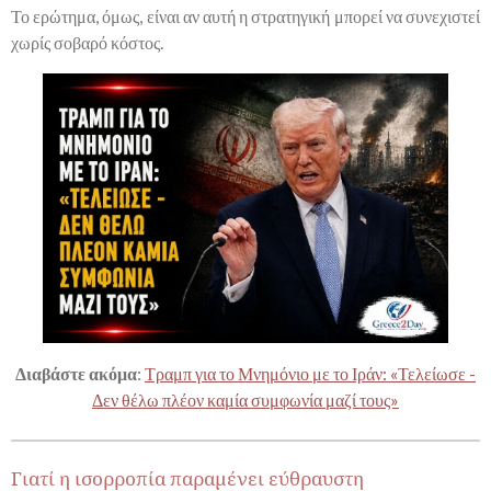
Το ερώτημα, όμως, είναι αν αυτή η στρατηγική μπορεί να συνεχιστεί
χωρίς σοβαρό κόστος.
Διαβάστε ακόμα
:
Τραμπ για το Μνημόνιο με το Ιράν: «Τελείωσε -
Δεν θέλω πλέον καμία συμφωνία μαζί τους»
Γιατί η ισορροπία παραμένει εύθραυστη