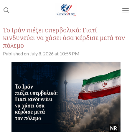
Skip
to
main
content
Το Ιράν πιέζει υπερβολικά: Γιατί
κινδυνεύει να χάσει όσα κέρδισε μετά τον
πόλεμο
Published on July 8, 2026 at 10:59 PM