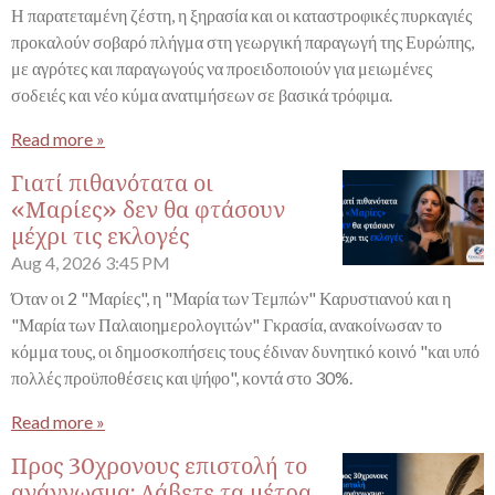
Η παρατεταμένη ζέστη, η ξηρασία και οι καταστροφικές πυρκαγιές
προκαλούν σοβαρό πλήγμα στη γεωργική παραγωγή της Ευρώπης,
με αγρότες και παραγωγούς να προειδοποιούν για μειωμένες
σοδειές και νέο κύμα ανατιμήσεων σε βασικά τρόφιμα.
Read more »
Γιατί πιθανότατα οι
«Μαρίες» δεν θα φτάσουν
μέχρι τις εκλογές
Aug 4, 2026
3:45 PM
Όταν οι 2 "Μαρίες", η "Μαρία των Τεμπών" Καρυστιανού και η
"Μαρία των Παλαιοημερολογιτών" Γκρασία, ανακοίνωσαν το
κόμμα τους, οι δημοσκοπήσεις τους έδιναν δυνητικό κοινό "και υπό
πολλές προϋποθέσεις και ψήφο", κοντά στο 30%.
Read more »
Προς 30χρονους επιστολή το
ανάγνωσμα: Λάβετε τα μέτρα