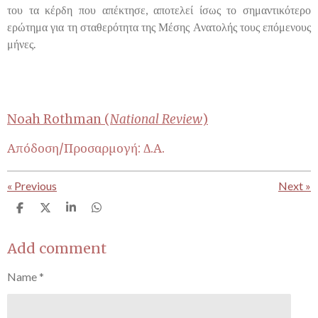
του τα κέρδη που απέκτησε, αποτελεί ίσως το σημαντικότερο
ερώτημα για τη σταθερότητα της Μέσης Ανατολής τους επόμενους
μήνες.
Noah Rothman (
National Review
)
Απόδοση/Προσαρμογή: Δ.Α.
«
Previous
Next
»
S
S
S
S
h
h
h
h
a
a
a
a
r
r
r
r
Add comment
e
e
e
e
Name *