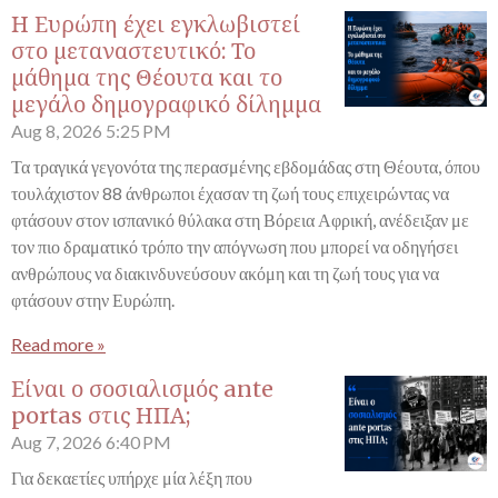
Η Ευρώπη έχει εγκλωβιστεί
στο μεταναστευτικό: Το
μάθημα της Θέουτα και το
μεγάλο δημογραφικό δίλημμα
Aug 8, 2026
5:25 PM
Τα τραγικά γεγονότα της περασμένης εβδομάδας στη Θέουτα, όπου
τουλάχιστον 88 άνθρωποι έχασαν τη ζωή τους επιχειρώντας να
φτάσουν στον ισπανικό θύλακα στη Βόρεια Αφρική, ανέδειξαν με
τον πιο δραματικό τρόπο την απόγνωση που μπορεί να οδηγήσει
ανθρώπους να διακινδυνεύσουν ακόμη και τη ζωή τους για να
φτάσουν στην Ευρώπη.
Read more »
Είναι ο σοσιαλισμός ante
portas στις ΗΠΑ;
Aug 7, 2026
6:40 PM
Για δεκαετίες υπήρχε μία λέξη που