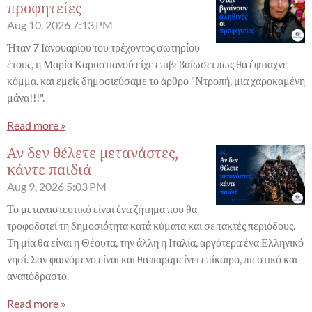
προφητείες
Aug 10, 2026
7:13 PM
Ήταν 7 Ιανουαρίου του τρέχοντος σωτηρίου
έτους, η Μαρία Καρυστιανού είχε επιβεβαίωσει πως θα έφτιαχνε
κόμμα, και εμείς δημοσιεύσαμε το άρθρο "Ντροπή, μια χαροκαμένη
μάνα!!!".
Read more »
Αν δεν θέλετε μετανάστες,
κάντε παιδιά
Aug 9, 2026
5:03 PM
Το μεταναστευτικό είναι ένα ζήτημα που θα
τροφοδοτεί τη δημοσιότητα κατά κύματα και σε τακτές περιόδους.
Τη μία θα είναι η Θέουτα, την άλλη η Ιταλία, αργότερα ένα Ελληνικό
νησί. Σαν φαινόμενο είναι και θα παραμείνει επίκαιρο, πιεστικό και
αναπόδραστο.
Read more »