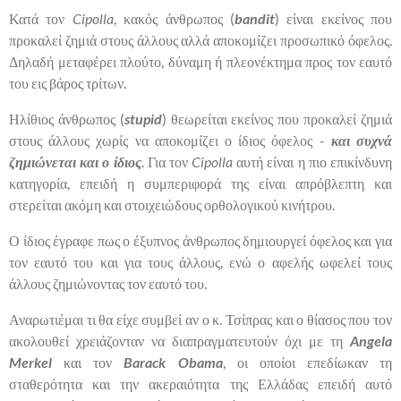
Κατά τον
Cipolla
, κακός άνθρωπος (
bandit
) είναι εκείνος που
προκαλεί ζημιά στους άλλους αλλά αποκομίζει προσωπικό όφελος.
Δηλαδή μεταφέρει πλούτο, δύναμη ή πλεονέκτημα προς τον εαυτό
του εις βάρος τρίτων.
Ηλίθιος άνθρωπος (
stupid
) θεωρείται εκείνος που προκαλεί ζημιά
στους άλλους χωρίς να αποκομίζει ο ίδιος όφελος -
και συχνά
ζημιώνεται και ο ίδιος
. Για τον
Cipolla
αυτή είναι η πιο επικίνδυνη
κατηγορία, επειδή η συμπεριφορά της είναι απρόβλεπτη και
στερείται ακόμη και στοιχειώδους ορθολογικού κινήτρου.
Ο ίδιος έγραφε πως ο έξυπνος άνθρωπος δημιουργεί όφελος και για
τον εαυτό του και για τους άλλους, ενώ ο αφελής ωφελεί τους
άλλους ζημιώνοντας τον εαυτό του.
Αναρωτιέμαι τι θα είχε συμβεί αν ο κ. Τσίπρας και ο θίασος που τον
ακολουθεί χρειάζονταν να διαπραγματευτούν όχι με τη
Angela
Merkel
και τον
Barack Obama
, οι οποίοι επεδίωκαν τη
σταθερότητα και την ακεραιότητα της Ελλάδας επειδή αυτό