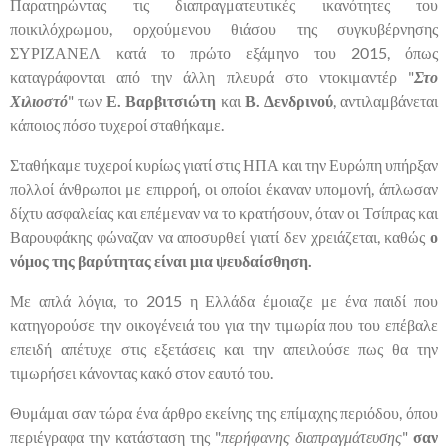
Παρατηρώντας τις διαπραγματευτικές ικανότητες του
ποικιλόχρωμου, ορχούμενου θιάσου της συγκυβέρνησης
ΣΥΡΙΖΑΝΕΛ κατά το πρώτο εξάμηνο του 2015, όπως
καταγράφονται από την άλλη πλευρά στο ντοκιμαντέρ "
Στο
Χιλιοστό
" των
Ε. Βαρβιτσιώτη
και
Β. Δενδρινού
, αντιλαμβάνεται
κάποιος πόσο τυχεροί σταθήκαμε.
Σταθήκαμε τυχεροί κυρίως γιατί στις ΗΠΑ και την Ευρώπη υπήρξαν
πολλοί άνθρωποι με επιρροή, οι οποίοι έκαναν υπομονή, άπλωσαν
δίχτυ ασφαλείας και επέμεναν να το κρατήσουν, όταν οι Τσίπρας και
Βαρουφάκης φώναζαν να αποσυρθεί γιατί δεν χρειάζεται, καθώς
ο
νόμος της βαρύτητας είναι μια ψευδαίσθηση.
Με απλά λόγια, το 2015 η Ελλάδα έμοιαζε με ένα παιδί που
κατηγορούσε την οικογένειά του για την τιμωρία που του επέβαλε
επειδή απέτυχε στις εξετάσεις και την απειλούσε πως θα την
τιμωρήσει κάνοντας κακό στον εαυτό του.
Θυμάμαι σαν τώρα ένα άρθρο εκείνης της επίμαχης περιόδου, όπου
περιέγραφα την κατάσταση της "
περήφανης διαπραγμάτευσης
"
σαν