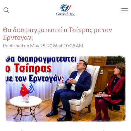
Skip
to
main
content
Θα διαπραγματευτεί ο Τσίπρας με τον
Ερντογάν;
Published on May 25, 2026 at 10:39 AM