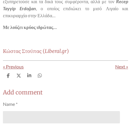
εξυπηρετούσε και τα δικά τους συμφέροντα, αλλά με τον
Recep
Tayyip Erdoğan
, ο οποίος επιδιώκει το μισό Αιγαίο και
επικυριαρχία στην Ελλάδα…
Με λούζει κρύος ιδρώτας…
Κώστας Στούπας (
Liberal.gr
)
«
Previous
Next
»
S
S
S
S
h
h
h
h
a
a
a
a
r
r
r
r
Add comment
e
e
e
e
Name *