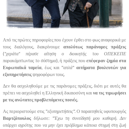
Από τις πρώτες πηροφορίες που έχουν έρθει στο φως αναφορικά με
τους διαλόγους, διακρίνουμε
απολύτως παράνομες πράξεις
(
"χεράτα" πέρασε αίτηση ο διοικητής του ΟΠΕΚΕΠΕ
παρακάμπτωντας το σύστημα
), ή πράξεις που
επέφεραν ζημία στα
Ευρωπαϊκά ταμεία
, έως και "
απλά
"
αιτήματα βουλευτών για
εξυπηρετήσεις
ψηφοφόρων τους.
Δεν θα ασχοληθούμε με τις παράνομες πράξεις, διότι με αυτές θα
πρέπει να ασχοληθεί η Ελληνική δικαιοσύνη και
να τις τιμωρήσει
με τις ανώτατες προβλεπόμενες ποινές.
Ας περιοριστούμε στις "
εξυπηρετήσεις
". Ο παραιτηθείς υφυπουργός
Βαρτζόπουλος
δήλωσε: "
Έχω τη συνείδησή μου καθαρή.
Δεν
υπάρχει αγρότης που να μην έχει πρόβλημα κάποια στιγμή στη ζωή