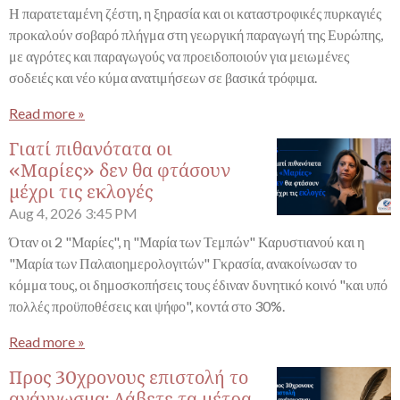
Η παρατεταμένη ζέστη, η ξηρασία και οι καταστροφικές πυρκαγιές
προκαλούν σοβαρό πλήγμα στη γεωργική παραγωγή της Ευρώπης,
με αγρότες και παραγωγούς να προειδοποιούν για μειωμένες
σοδειές και νέο κύμα ανατιμήσεων σε βασικά τρόφιμα.
Read more »
Γιατί πιθανότατα οι
«Μαρίες» δεν θα φτάσουν
μέχρι τις εκλογές
Aug 4, 2026
3:45 PM
Όταν οι 2 "Μαρίες", η "Μαρία των Τεμπών" Καρυστιανού και η
"Μαρία των Παλαιοημερολογιτών" Γκρασία, ανακοίνωσαν το
κόμμα τους, οι δημοσκοπήσεις τους έδιναν δυνητικό κοινό "και υπό
πολλές προϋποθέσεις και ψήφο", κοντά στο 30%.
Read more »
Προς 30χρονους επιστολή το
ανάγνωσμα: Λάβετε τα μέτρα