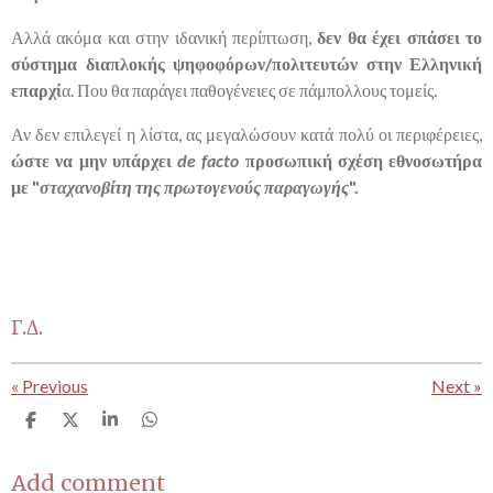
Αλλά ακόμα και στην ιδανική περίπτωση,
δεν θα έχει σπάσει το
σύστημα διαπλοκής ψηφοφόρων/πολιτευτών στην Ελληνική
επαρχί
α. Που θα παράγει παθογένειες σε πάμπολλους τομείς.
Αν δεν επιλεγεί η λίστα, ας μεγαλώσουν κατά πολύ οι περιφέρειες,
ώστε να μην υπάρχει
de facto
προσωπική σχέση εθνοσωτήρα
με "
σταχανοβίτη της πρωτογενούς παραγωγής
".
Γ.Δ.
«
Previous
Next
»
S
S
S
S
h
h
h
h
a
a
a
a
r
r
r
r
Add comment