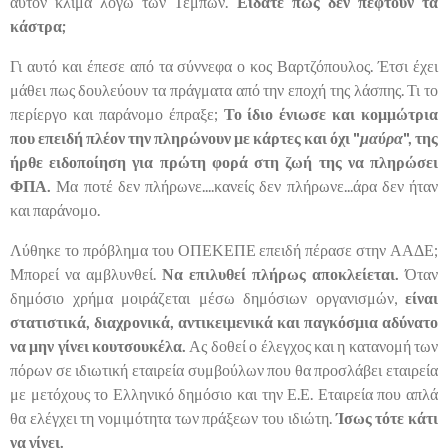
αυτόν κλίμα λόγω των Τεμπών.
Είδατε πως δεν πέφτουν τα
κάστρα;
Γι αυτό και έπεσε από τα σύννεφα ο κος Βαρτζόπουλος. Έτσι έχει
μάθει πως δουλεύουν τα πράγματα από την εποχή της λάσπης. Τι το
περίεργο και παράνομο έπραξε;
Το ίδιο ένιωσε και κομμώτρια
που επειδή πλέον την πληρώνουν με κάρτες και όχι "
μαύρα
", της
ήρθε ειδοποίηση για πρώτη φορά στη ζωή της να πληρώσει
ΦΠΑ.
Μα ποτέ δεν πλήρωνε....κανείς δεν πλήρωνε...άρα δεν ήταν
και παράνομο.
Λύθηκε το πρόβλημα του ΟΠΕΚΕΠΕ επειδή πέρασε στην ΑΑΔΕ;
Μπορεί να αμβλυνθεί.
Να επιλυθεί πλήρως αποκλείεται.
Όταν
δημόσιο χρήμα μοιράζεται μέσω δημόσιων οργανισμών,
είναι
στατιστικά, διαχρονικά, αντικειμενικά και παγκόσμια αδύνατο
να μην γίνει κουτσουκέλα.
Ας δοθεί ο έλεγχος και η κατανομή των
πόρων σε ιδιωτική εταιρεία συμβούλων που θα προσλάβει εταιρεία
με μετόχους το Ελληνικό δημόσιο και την Ε.Ε. Εταιρεία που απλά
θα ελέγχει τη νομιμότητα των πράξεων του ιδιώτη.
Ίσως τότε κάτι
να γίνει.