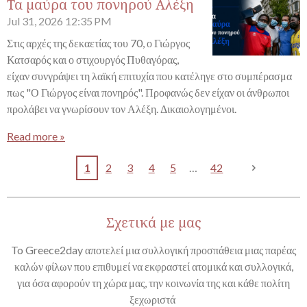
Τα μαύρα του πονηρού Αλέξη
Jul 31, 2026
12:35 PM
Στις αρχές της δεκαετίας του 70, ο Γιώργος
Κατσαρός και ο στιχουργός Πυθαγόρας,
είχαν συνγράψει τη λαϊκή επιτυχία που κατέληγε στο συμπέρασμα
πως "Ο Γιώργος είναι πονηρός". Προφανώς δεν είχαν οι άνθρωποι
προλάβει να γνωρίσουν τον Αλέξη. Δικαιολογημένοι.
Read more »
1
2
3
4
5
42
Σχετικά με μας
To Greece2day αποτελεί μια συλλογική προσπάθεια μιας παρέας
καλών φίλων που επιθυμεί να εκφραστεί ατομικά και συλλογικά,
για όσα αφορούν τη χώρα μας, την κοινωνία της και κάθε πολίτη
ξεχωριστά