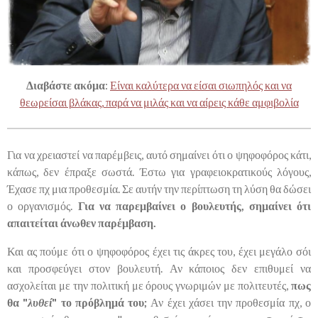
Διαβάστε ακόμα
:
Είναι καλύτερα να είσαι σιωπηλός και να
θεωρείσαι βλάκας, παρά να μιλάς και να αίρεις κάθε αμφιβολία
Για να χρειαστεί να παρέμβεις, αυτό σημαίνει ότι ο ψηφοφόρος κάτι,
κάπως, δεν έπραξε σωστά. Έστω για γραφειοκρατικούς λόγους,
Έχασε πχ μια προθεσμία. Σε αυτήν την περίπτωση τη λύση θα δώσει
ο οργανισμός.
Για να παρεμβαίνει ο βουλευτής, σημαίνει ότι
απαιτείται άνωθεν παρέμβαση.
Και ας πούμε ότι ο ψηφοφόρος έχει τις άκρες του, έχει μεγάλο σόι
και προσφεύγει στον βουλευτή. Αν κάποιος δεν επιθυμεί να
ασχολείται με την πολιτική με όρους γνωριμών με πολιτευτές,
πως
θα "
λυθεί
" το πρόβλημά του;
Αν έχει χάσει την προθεσμία πχ, ο