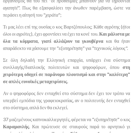
οργανισμός θα του πει "
οι προθεσμίες μπαίνουν για να τηρούνται
αγαπητέ
". Πως θα εξασφαλίσει την άνωθεν παρέμβαση, ώστε να
περάσει η αίτησή του "
χεράτα
";
Τι μας λέει επί της ουσίας ο κος Βαρτζόπουλος; Κάθε αγρότης (
ήτοι
όλοι οι αγρότες
), έχει φροντίσει να έχει τα κονέ του.
Και μάλιστα με
όλα τα κόμματα, γιατί αλλάζουν τα γκουβέρνα
και θα ήταν
απαράδεκτο να χάσουμε την "
εξυπηρέτηση
" για "
τεχνικούς λόγους
".
Σε όλη δηλαδή την Ελληνική επαρχία, υπάρχει ένα σύστημα
συνλλαγής/διαπλοκής πολιτευτών και ψηφοφόρων, όπου
στη
χειρότερη οδηγεί σε παράνομο πλουτισμό και στην "
καλύτερη
"
σε απλές ευνοϊκές μεταχειρίσεις.
Αν ο ψηφοφόρος δεν ενταχθεί στο σύστημα δεν έχει τον τρόπο να
υπερβεί εμπόδια της γραφειοκρατίας, αν ο πολιτευτής δεν ενταχθεί
στο σύστημα, απλά δεν θα εκλεγεί.
37 μαζεμένους καπνοκαλλιεργητές, φέρεται να "
εξυπηρέτησε
" ο κος
Καραμανλής
. Και πρώτευσε σε σταυρούς παρά το αρνητικό γι