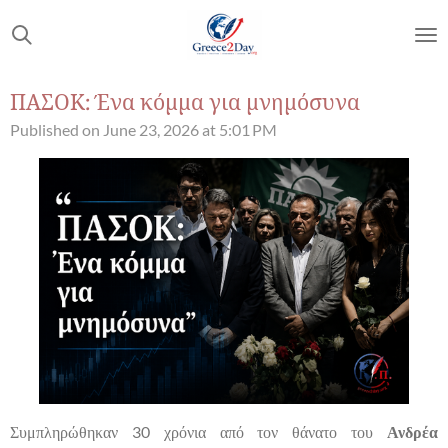
Skip
to
main
content
ΠΑΣΟΚ: Ένα κόμμα για μνημόσυνα
Published on June 23, 2026 at 5:01 PM
Συμπληρώθηκαν 30 χρόνια από τον θάνατο του
Ανδρέα