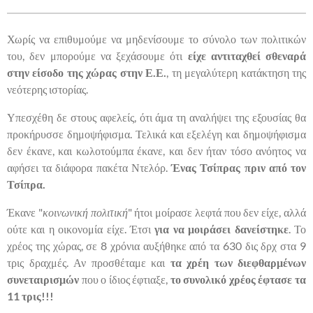
Χωρίς να επιθυμούμε να μηδενίσουμε το σύνολο των πολιτικών
του, δεν μπορούμε να ξεχάσουμε ότι
είχε αντιταχθεί σθεναρά
στην είσοδο της χώρας στην Ε.Ε.
, τη μεγαλύτερη κατάκτηση της
νεότερης ιστορίας.
Υπεσχέθη δε στους αφελείς, ότι άμα τη αναλήψει της εξουσίας θα
προκήρυσσε δημοψήφισμα. Τελικά και εξελέγη και δημοψήφισμα
δεν έκανε, και κωλοτούμπα έκανε, και δεν ήταν τόσο ανόητος να
αφήσει τα διάφορα πακέτα Ντελόρ.
Ένας Τσίπρας πριν από τον
Τσίπρα.
Έκανε "
κοινωνική πολιτική
" ήτοι μοίρασε λεφτά που δεν είχε, αλλά
ούτε και η οικονομία είχε. Έτσι
για να μοιράσει δανείστηκε
. Το
χρέος της χώρας, σε 8 χρόνια αυξήθηκε από τα 630 δις δρχ στα 9
τρις δραχμές. Αν προσθέταμε και
τα χρέη των διεφθαρμένων
συνεταιρισμών
που ο ίδιος έφτιαξε,
το συνολικό χρέος έφτασε τα
11 τρις!!!