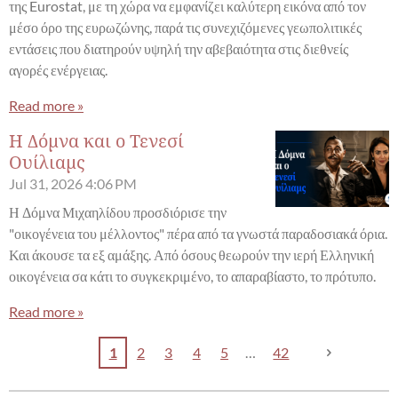
της Eurostat, με τη χώρα να εμφανίζει καλύτερη εικόνα από τον
μέσο όρο της ευρωζώνης, παρά τις συνεχιζόμενες γεωπολιτικές
εντάσεις που διατηρούν υψηλή την αβεβαιότητα στις διεθνείς
αγορές ενέργειας.
Read more »
Η Δόμνα και ο Τενεσί
Ουίλιαμς
Jul 31, 2026
4:06 PM
Η Δόμνα Μιχαηλίδου προσδιόρισε την
"οικογένεια του μέλλοντος" πέρα από τα γνωστά παραδοσιακά όρια.
Και άκουσε τα εξ αμάξης. Από όσους θεωρούν την ιερή Ελληνική
οικογένεια σα κάτι το συγκεκριμένο, το απαραβίαστο, το πρότυπο.
Read more »
1
2
3
4
5
42