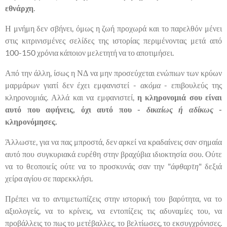
εθνάρχη
.
Η μνήμη δεν σβήνει, όμως η ζωή προχωρά και το παρελθόν μένει
στις κιτρινισμένες σελίδες της ιστορίας περιμένοντας μετά από
100-150 χρόνια κάποιον μελετητή να το αποτιμήσει.
Από την άλλη, ίσως η ΝΔ να μην προσεύχεται ενώπιων των κρύων
μαρμάρων γιατί δεν έχει εμφανιστεί -
ακόμα
- επιβουλεύς της
κληρονομιάς. Αλλά και να εμφανιστεί,
η κληρονομιά σου είναι
αυτό που αφήνεις, όχι αυτό που -
δικαίως ή αδίκως
-
κληρονόμησες.
Άλλωστε, για να πας μπροστά, δεν αρκεί να κραδαίνεις σαν σημαία
αυτό που συγκυριακά ευρέθη στην βραχύβια ιδιοκτησία σου. Ούτε
να το θεοποιείς ούτε να το προσκυνάς σαν την "
άφθαρτη
" δεξιά
χείρα αγίου σε παρεκκλήσι.
Πρέπει να το αντιμετωπίζεις στην ιστορική του βαρύτητα, να το
αξιολογείς, να το κρίνεις, να εντοπίζεις τις αδυναμίες του, να
προβάλλεις το πως το μετέβαλλες, το βελτίωσες, το εκσυγχρόνισες.