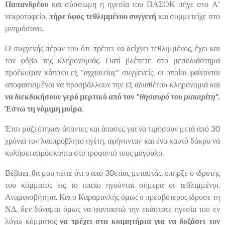
Παπανδρέου
και σύσσωμη η ηγεσία του ΠΑΣΟΚ πήγε στο Α'
νεκροταφείο,
πήρε ύφος τεθλιμμένου συγγενή
και συμμετείχε στο
μνημόσυνο.
Ο συγγενής πέραν του ότι πρέπει να δείχνει τεθλιμμένος, έχει και
τον φόβο της κληρονομιάς. Γιατί βλέπετε στο μεσοδιάστημα
προέκυψαν κάποιοι εξ "
αγχιστείας
" συγγενείς, οι οποίοι φαίνονται
αποφασισμένοι να προσβάλλουν την εξ αδιαθέτου κληρονομιά και
να διεκδικήσουν γερό μερτικό από τον "
θησαυρό του μακαρίτη
".
Έστω τη νόμιμη μοίρα.
Έτσι μαζεύτηκαν άπαντες και άπασες για να τιμήσουν μετά από 30
χρόνια τον λαοπρόβλητο ηγέτη, αφήνονταν και ένα καυτό δάκρυ να
κυλήσει απρόσκοπτα στο τροφαντό τους μάγουλο.
Βέβαια, θα μου πείτε ότι ο από 30ετίας μεταστάς, υπήρξε ο ιδρυτής
του κόμματος εις το οποίο ηγούνται σήμερα οι τεθλιμμένοι.
Αναμφισβήτητα. Και ο Καραμανλής όμως ο πρεσβύτερος ίδρυσε τη
ΝΔ, δεν δύναμαι όμως να φανταστώ την εκάστοτε ηγεσία του εν
λόγω κόμματος
να τρέχει στα κοιμητήρια για να δοξάσει τον