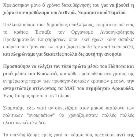
Χρειάστηκαν μόνο 8 χρόνια διακυβέρνησής του
για να βρεθεί η
χώρα στον προθάλαμο του Διεθνούς Νομισματικού Ταμείου.
Πολλαπλασίασε τους δημοσίους υπαλλήλους, κομματικοποιώντας
το κράτος. Έφτιαξε τον Οργανισμό Ανασυγκρότησης
Προβληματικών Επιχειρήσεων, όπου εκεί έχωνε κάθε σαπάκι/
εταιρεία που ήταν για κλείσιμο (
αφού πρώτα την κρατικοποιούσε
),
και πληρώναμε για δεκαετίες πολλά δις αυτή την ανοησία.
Προσπάθησε να ελέγξει τον τύπο πρώτα μέσω του Πώποτα και
μετά μέσω του Κοσκωτά
, και κάθε προσπάθεια ανοίγματος της
ενημέρωσης πέραν των προπαγανδιστικών κρατικών μέσων,
την
αντιμετώπιζε στέλνοντας τα ΜΑΤ του περιβόητου Αρκουδέα
.
Ένας Τσίπρας πριν από τον Τσίπρα.
Σταματάμε εδώ γιατί αν συνεχίζαμε στον μακρύ κατάλογο των
πολιτικών "
ανομημάτων
" θα χρειαζόμασταν πολλές πολλές
ηλεκτρονικές σελίδες.
Τα υπενθυμίζουμε εμείς γιατί το κόμμα του, αρέσκεται
αντί της