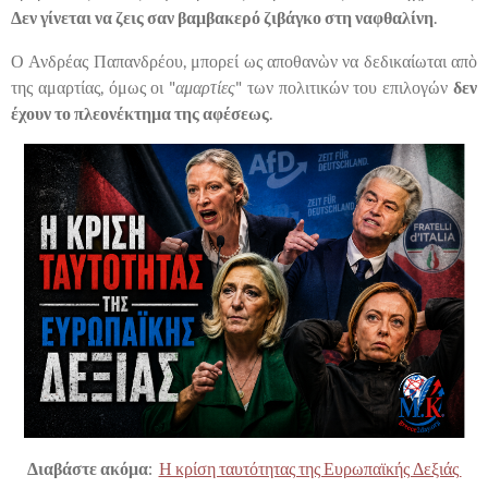
Δεν γίνεται να ζεις σαν βαμβακερό ζιβάγκο στη ναφθαλίνη
.
Ο Ανδρέας Παπανδρέου, μπορεί ως αποθανὼν να δεδικαίωται απὸ
της αμαρτίας, όμως οι "
αμαρτίες
" των πολιτικών του επιλογών
δεν
έχουν το πλεονέκτημα της αφέσεως
.
Διαβάστε ακόμα
:
Η κρίση ταυτότητας της Ευρωπαϊκής Δεξιάς