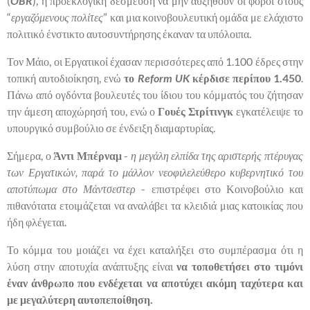
(
OBR
), η προεκλογική δέσμευση να μην αυξηθούν οι φόροι στους
“
εργαζόμενους πολίτες
” και μια κοινοβουλευτική ομάδα με ελάχιστο
πολιτικό ένστικτο αυτοσυντήρησης έκαναν τα υπόλοιπα.
Τον Μάιο, οι Εργατικοί έχασαν περισσότερες από 1.100 έδρες στην
τοπική αυτοδιοίκηση, ενώ
το
Reform UK
κέρδισε περίπου 1.450
.
Πάνω από ογδόντα βουλευτές του ίδιου του κόμματός του ζήτησαν
την άμεση αποχώρησή του, ενώ ο
Γουές Στρίτινγκ
εγκατέλειψε το
υπουργικό συμβούλιο σε ένδειξη διαμαρτυρίας.
Σήμερα, ο
Άντι Μπέρναμ
-
η μεγάλη ελπίδα της αριστερής πτέρυγας
των Εργατικών, παρά το μάλλον νεοφιλελεύθερο κυβερνητικό του
αποτύπωμα στο Μάντσεστερ
- επιστρέφει στο Κοινοβούλιο και
πιθανότατα ετοιμάζεται να αναλάβει τα κλειδιά μιας κατοικίας που
ήδη φλέγεται.
Το κόμμα του μοιάζει να έχει καταλήξει στο συμπέρασμα ότι η
λύση στην αποτυχία ανάπτυξης είναι
να τοποθετήσει στο τιμόνι
έναν άνθρωπο που ενδέχεται να αποτύχει ακόμη ταχύτερα και
με μεγαλύτερη αυτοπεποίθηση.