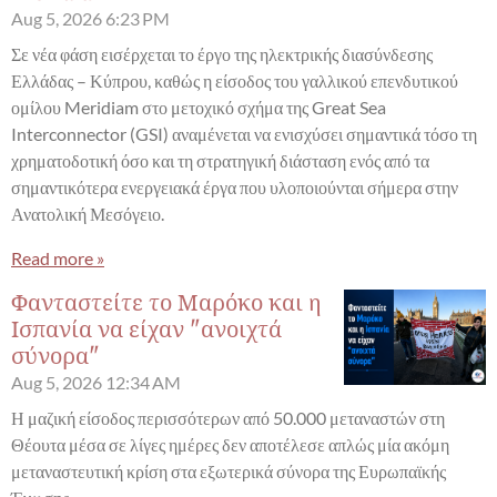
Aug 5, 2026
6:23 PM
Σε νέα φάση εισέρχεται το έργο της ηλεκτρικής διασύνδεσης
Ελλάδας – Κύπρου, καθώς η είσοδος του γαλλικού επενδυτικού
ομίλου Meridiam στο μετοχικό σχήμα της Great Sea
Interconnector (GSI) αναμένεται να ενισχύσει σημαντικά τόσο τη
χρηματοδοτική όσο και τη στρατηγική διάσταση ενός από τα
σημαντικότερα ενεργειακά έργα που υλοποιούνται σήμερα στην
Ανατολική Μεσόγειο.
Read more »
Φανταστείτε το Μαρόκο και η
Ισπανία να είχαν "ανοιχτά
σύνορα"
Aug 5, 2026
12:34 AM
Η μαζική είσοδος περισσότερων από 50.000 μεταναστών στη
Θέουτα μέσα σε λίγες ημέρες δεν αποτέλεσε απλώς μία ακόμη
μεταναστευτική κρίση στα εξωτερικά σύνορα της Ευρωπαϊκής