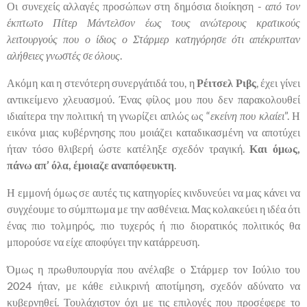
Οι συνεχείς αλλαγές προσώπων στη δημόσια διοίκηση -
από τον
έκπτωτο Πίτερ Μάντελσον έως τους ανώτερους κρατικούς
λειτουργούς που ο ίδιος ο Στάρμερ κατηγόρησε ότι απέκρυπταν
αλήθειες γνωστές σε όλους
.
Ακόμη και η στενότερη συνεργάτιδά του, η
Ρέιτσελ Ριβς
, έχει γίνει
αντικείμενο χλευασμού. Ένας φίλος μου που δεν παρακολουθεί
ιδιαίτερα την πολιτική τη γνωρίζει απλώς ως “
εκείνη που κλαίει
”. Η
εικόνα μιας κυβέρνησης που μοιάζει καταδικασμένη να αποτύχει
ήταν τόσο θλιβερή ώστε κατέληξε σχεδόν τραγική.
Και όμως,
πάνω απ’ όλα, έμοιαζε αναπόφευκτη
.
Η εμμονή όμως σε αυτές τις κατηγορίες κινδυνεύει να μας κάνει να
συγχέουμε το σύμπτωμα με την ασθένεια. Μας κολακεύει η ιδέα ότι
ένας πιο τολμηρός, πιο τυχερός ή πιο διορατικός πολιτικός θα
μπορούσε να είχε αποφύγει την κατάρρευση.
Όμως η πρωθυπουργία που ανέλαβε ο Στάρμερ τον Ιούλιο του
2024 ήταν, με κάθε ειλικρινή αποτίμηση, σχεδόν αδύνατο να
κυβερνηθεί. Τουλάχιστον όχι με τις επιλογές που προσέφερε το