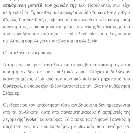
επιβάρυνση μεταξύ των χωρών της G7
. Παράλληλα, ενώ είχε
δεσμευθεί ότι “
η πολιτική θα παρεμβαίνει όσο το δυνατόν λιγότερο
στη ζωή των πολιτών
”, η κυβέρνησή του προώθησε νέα απαγόρευση
καπνίσματος, περιορισμούς στα μέσα κοινωνικής δικτύωσης, μέτρα
που πυροδότησαν συζητήσεις περί ελευθερίας του λόγου και
υψηλότερη φορολογία στον τζόγο και τη φιλοξενία.
Ο κατάλογος είναι μακρύς.
Αυτή η πορεία προς έναν ολοένα πιο παρεμβατικό κρατισμό γίνεται
αισθητή σχεδόν σε κάθε πολιτικό χώρο. Ελάχιστοι δηλώνουν
ικανοποιημένοι, πέρα από τον κεντρικό πολιτικό μηχανισμό του
Ουάιτχολ
, ο οποίος έχει πλέον ταυτιστεί με την ίδια την κυβέρνηση
Στάρμερ.
Οι ιδέες που τον κατέστησαν τόσο αντιδημοφιλή δεν προέρχονται
από τα συνδικάτα, ούτε από πανεπιστημιακούς ή ακτιβιστές της
λεγόμενης “
woke
” κουλτούρας. Το φιάσκο των Νήσων Τσάγκος, η
συζήτηση για την υποβοηθούμενη ευθανασία που αγνόησε σε