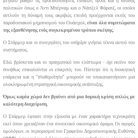
μεγάλο βαθμό τις προειδοποιήσεις ειδικών, αλλά και η άνοδος
πολιτικών όπως ο Άντι Μπέρναμ και ο Νάιτζελ Φάρατζ, οι οποίοι
αντλούν τη δύναμή τους ακριβώς επειδή προέρχονται εκτός του
παραδοσιακού μηχανισμού του Ουάιτχολ,
είναι όλα συμπτώματα
της εξασθένησης ενός συγκεκριμένου τρόπου σκέψης.
Ο Στάρμερ και οι συνεργάτες του υπήρξαν γνήσια τέκνα αυτού του
συστήματος.
Εδώ βρίσκεται και το πραγματικό του ελάττωμα -
όχι εκείνο που
συνήθως επικαλούνται οι επικριτές του
. Πίστεψε ότι η διοικητική
επάρκεια και η “
σταθερότητα
” μπορούν να υποκαταστήσουν μια
ολοκληρωμένη στρατηγική οικονομικής ανάπτυξης.
Όμως καμία χώρα δεν βγαίνει από μια δομική κρίση απλώς με
καλύτερη διαχείριση.
Ο Στάρμερ έφτασε στην εξουσία με έναν χαρακτήρα τεχνοκράτη
εκεί όπου χρειαζόταν ένα συνεκτικό οικονομικό όραμα. Οι αγορές
ομολόγων, οι περιορισμοί του Γραφείου Δημοσιονομικής Ευθύνης