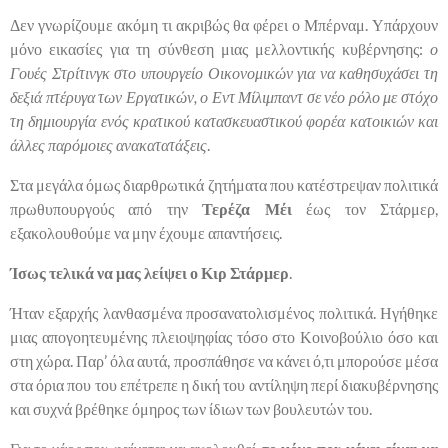
Δεν γνωρίζουμε ακόμη τι ακριβώς θα φέρει ο Μπέρναμ. Υπάρχουν
μόνο εικασίες για τη σύνθεση μιας μελλοντικής κυβέρνησης:
ο
Γουές Στρίτινγκ στο υπουργείο Οικονομικών για να καθησυχάσει τη
δεξιά πτέρυγα των Εργατικών, ο Εντ Μίλιμπαντ σε νέο ρόλο με στόχο
τη δημιουργία ενός κρατικού κατασκευαστικού φορέα κατοικιών και
άλλες παρόμοιες ανακατατάξεις
.
Στα μεγάλα όμως διαρθρωτικά ζητήματα που κατέστρεψαν πολιτικά
πρωθυπουργούς από την
Τερέζα Μέι
έως τον Στάρμερ,
εξακολουθούμε να μην έχουμε απαντήσεις.
Ίσως τελικά να μας λείψει ο Κιρ Στάρμερ
.
Ήταν εξαρχής λανθασμένα προσανατολισμένος πολιτικά. Ηγήθηκε
μιας απογοητευμένης πλειοψηφίας τόσο στο Κοινοβούλιο όσο και
στη χώρα. Παρ’ όλα αυτά, προσπάθησε να κάνει ό,τι μπορούσε μέσα
στα όρια που του επέτρεπε η δική του αντίληψη περί διακυβέρνησης
και συχνά βρέθηκε όμηρος των ίδιων των βουλευτών του.