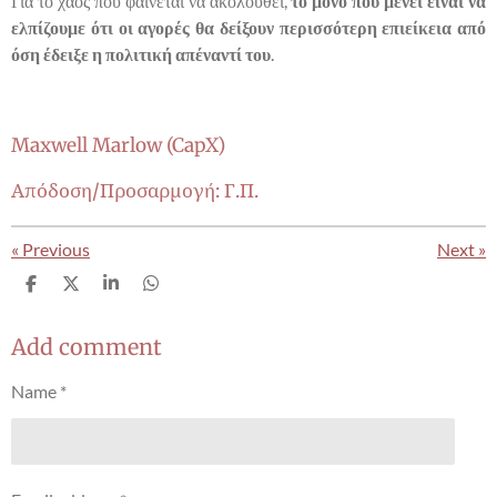
Για το χάος που φαίνεται να ακολουθεί,
το μόνο που μένει είναι να
ελπίζουμε ότι οι αγορές θα δείξουν περισσότερη επιείκεια από
όση έδειξε η πολιτική απέναντί του
.
Maxwell Marlow (CapX)
Απόδοση/Προσαρμογή: Γ.Π.
«
Previous
Next
»
S
S
S
S
h
h
h
h
a
a
a
a
r
r
r
r
Add comment
e
e
e
e
Name *