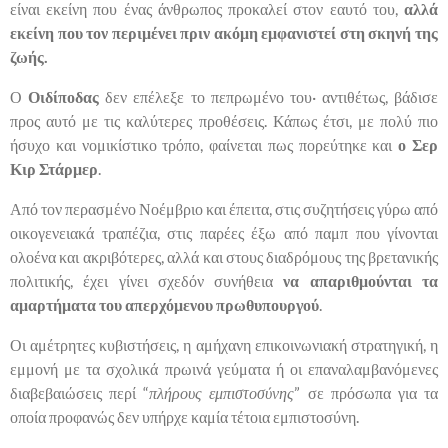
είναι εκείνη που ένας άνθρωπος προκαλεί στον εαυτό του,
αλλά
εκείνη που τον περιμένει πριν ακόμη εμφανιστεί στη σκηνή της
ζωής.
Ο
Οιδίποδας
δεν επέλεξε το πεπρωμένο του· αντιθέτως, βάδισε
προς αυτό με τις καλύτερες προθέσεις. Κάπως έτσι, με πολύ πιο
ήσυχο και νομικίστικο τρόπο, φαίνεται πως πορεύτηκε και
ο Σερ
Κιρ Στάρμερ
.
Από τον περασμένο Νοέμβριο και έπειτα, στις συζητήσεις γύρω από
οικογενειακά τραπέζια, στις παρέες έξω από παμπ που γίνονται
ολοένα και ακριβότερες, αλλά και στους διαδρόμους της βρετανικής
πολιτικής, έχει γίνει σχεδόν συνήθεια
να απαριθμούνται τα
αμαρτήματα του απερχόμενου πρωθυπουργού
.
Οι αμέτρητες κυβιστήσεις, η αμήχανη επικοινωνιακή στρατηγική, η
εμμονή με τα σχολικά πρωινά γεύματα ή οι επαναλαμβανόμενες
διαβεβαιώσεις περί “
πλήρους εμπιστοσύνης
” σε πρόσωπα για τα
οποία προφανώς δεν υπήρχε καμία τέτοια εμπιστοσύνη.