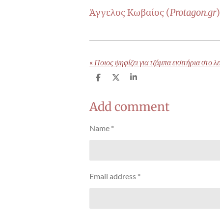
Άγγελος Κωβαίος (
Protagon.gr
)
«
Ποιος ψηφίζει για τζάμπα εισιτήρια στο λ
S
S
S
h
h
h
a
a
a
Add comment
r
r
r
e
e
e
Name *
Email address *