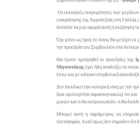
Οι εκλογικές εκκρεμότητες των μεγάλων 
επικράτησης της Ακροδεξιάς στη Γαλλία, σ
δυνατόν να μην αφορά αυτή η συζήτηση τ
Όχι μόνο ως προς το ποιος θα μετέχει ε
την προεδρία του Συμβουλίου στο δεύτερο 
Θα έχουν προηγηθεί οι προεδρίες της
Ι
Μητσοτάκης
έχει ήδη αναδείξει το συγκ
έστω και με κάποια υπερβολική αισιοδοξία
Δεν διεκδικεί την εκλογική νίκη με την πρ
(και ομολογείται παρασκηνιακώς) ότι και
μηνών και τι θα εκπροσωπούν, τι θα διεκδ
Μπορεί αυτή η παράμετρος να επηρεάσε
πλειοψηφία. Αυτό όμως δεν σημαίνει ότι δ