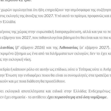
χωρών ομολογείται ότι ήδη επηρεάζουν την ατμόσφαιρα της συζήτησης,
τις εκλογές της άνοιξης του 2027. Υπό αυτό το πρίσμα, προφανώς και έ
ην Ελλάδα.
κ μέρους της χώρας στην ευρωπαϊκή διαπραγμάτευση, αλλά και για το 
εξάμηνο του 2027, που πιθανολογείται βάσιμα ότι θα είναι και το πιο κ
ρλανδίας
(
β’ εξάμηνο 2026
) και της
Λιθουανίας
(
α’ εξάμηνο 2027
)
εκριμένο ζήτημα ως ένα από τα διλήμματα των εκλογών, δεν το έχει κ
, την εκλογική νίκη.
οεδρία ή κάποιον ρόλο σε αυτήν ως επίδικο, ούτε ο Τσίπρας ούτε ο Ανδρ
 την Ένωση την ενδιαφέρει ποιοι θα είναι οι συνομιλητές στα τραπέ
ικούν και με ποια διάθεση θα προσέλθουν.
ι εκλογικά αποτελέσματα και ειδικά στην Ελλάδα; Ενδεχομένως 
εν έχει σημασία - το αντίθετο:
έχει περισσότερη από όση νομίζουμε
.