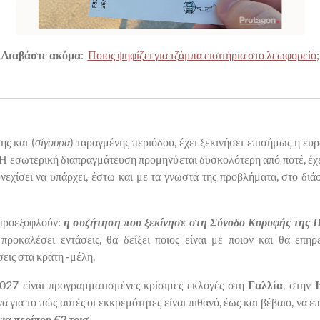
Διαβάστε ακόμα
:
Ποιος ψηφίζει για τζάμπα εισιτήρια στο λεωφορείο;
ης και (
σίγουρα
) ταραγμένης περιόδου, έχει ξεκινήσει επισήμως η ε
Η εσωτερική διαπραγμάτευση προμηνύεται δυσκολότερη από ποτέ, έχει
νεχίσει να υπάρχει, έστω και με τα γνωστά της προβλήματα, στο δι
 προεξοφλούν:
η συζήτηση που ξεκίνησε στη Σύνοδο Κορυφής της Π
 προκαλέσει εντάσεις, θα δείξει ποιος είναι με ποιον και θα επη
εις στα κράτη -μέλη.
 2027 είναι προγραμματισμένες κρίσιμες εκλογές στη
Γαλλία
, στην
να για το πώς αυτές οι εκκρεμότητες είναι πιθανό, έως και βέβαιο, να
για περίπου €2 τρισ.