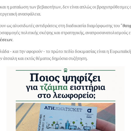
 και η ματαίωση των βεβαιοτήτων, δεν είναι απλώς οι βραχυπρόθεσμες ο
ενεργειακή ανασφάλεια.
υν ως αλυσιδωτές αντιδράσεις στη διαδικασία διαμόρφωσης του “
θαυ
οσαρμογές πολιτικής σκέψης και στρατηγικής, αναπροσανατολισμούς 
θέσεων
.
λλάδα -
και την αφορούν
- το πρώτο πεδίο δοκιμασίας είναι η Ευρωπαϊκή
ην άτσαλη και εκτός θέματος δημόσια συζήτηση.