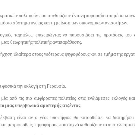
οκρατικών πολιτικών που συνδυάζουν έντονη παρουσία στα μέσα κοιν
ημόσιο σύστημα υγείας και τη μείωση των οικονομικών ανισοτήτων.
ογικές ταμπέλες, επιχειρώντας να παρουσιάσει τις προτάσεις του 
 μιας θεωρητικής πολιτικής αντιπαράθεσης.
πήχηση ιδιαίτερα στους νεότερους ψηφοφόρους και σε τμήμα της εργα
ι φυσικά την εκλογή στη Γερουσία.
μία από τις πιο αμφίρροπες πολιτείες στις ενδιάμεσες εκλογές κα
ο μιας υπερβολικά αριστερής ατζέντας.
έκβαση είναι αν ο νέος υποψήφιος θα κατορθώσει να διατηρήσει
και μετριοπαθείς ψηφοφόρους που συχνά καθορίζουν το αποτέλεσμα στι