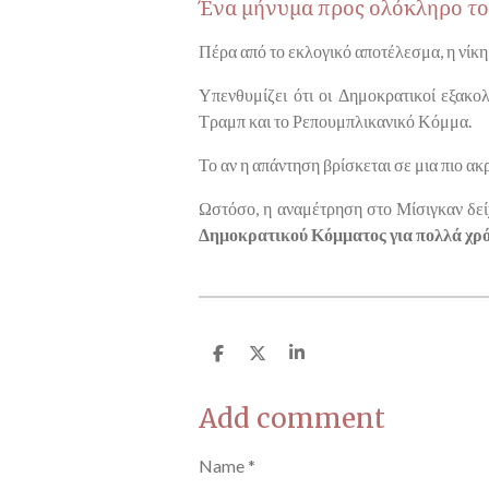
Ένα μήνυμα προς ολόκληρο τ
Πέρα από το εκλογικό αποτέλεσμα, η νίκη
Υπενθυμίζει ότι οι Δημοκρατικοί εξακο
Τραμπ και το Ρεπουμπλικανικό Κόμμα.
Το αν η απάντηση βρίσκεται σε μια πιο ακ
Ωστόσο, η αναμέτρηση στο Μίσιγκαν δείχ
Δημοκρατικού Κόμματος για πολλά χρό
S
S
S
h
h
h
a
a
a
Add comment
r
r
r
e
e
e
Name *