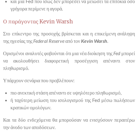
και μια Fed που ίσως δεν μπορέσει να μειώσει τα επιτόκια όσο
γρήγορα περίμενε η αγορά.
Ο παράγοντας Kevin Warsh
Στο επίκεντρο της προσοχής βρίσκεται και η επικείμενη ανάληψη
της ηγεσίας της
Federal Reserve
από τον
Kevin Warsh
.
Ορισμένοι αναλυτές φοβούνται ότι μια νέα διοίκηση της
Fed
μπορεί
να ακολουθήσει διαφορετική προσέγγιση απέναντι στον
πληθωρισμό.
Υπάρχουν σενάρια που προβλέπουν:
πιο ανεκτική στάση απέναντι σε υψηλότερο πληθωρισμό,
ή ταχύτερη μείωση του ισολογισμού της Fed μέσω πωλήσεων
κρατικών ομολόγων.
Και τα δύο ενδεχόμενα θα μπορούσαν να ενισχύσουν περαιτέρω
την άνοδο των αποδόσεων.