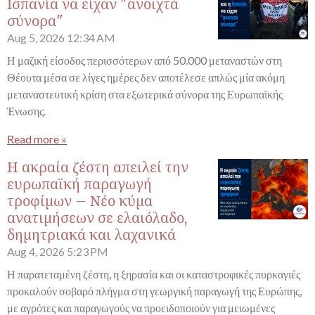
Ισπανία να είχαν "ανοιχτά
σύνορα"
Aug 5, 2026
12:34 AM
Η μαζική είσοδος περισσότερων από 50.000 μεταναστών στη
Θέουτα μέσα σε λίγες ημέρες δεν αποτέλεσε απλώς μία ακόμη
μεταναστευτική κρίση στα εξωτερικά σύνορα της Ευρωπαϊκής
Ένωσης.
Read more »
Η ακραία ζέστη απειλεί την
ευρωπαϊκή παραγωγή
τροφίμων – Νέο κύμα
ανατιμήσεων σε ελαιόλαδο,
δημητριακά και λαχανικά
Aug 4, 2026
5:23 PM
Η παρατεταμένη ζέστη, η ξηρασία και οι καταστροφικές πυρκαγιές
προκαλούν σοβαρό πλήγμα στη γεωργική παραγωγή της Ευρώπης,
με αγρότες και παραγωγούς να προειδοποιούν για μειωμένες