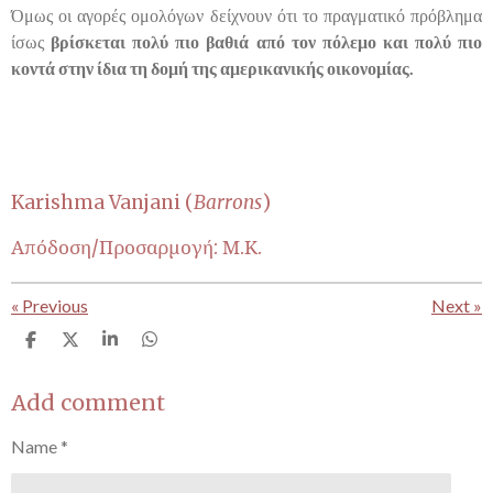
Όμως οι αγορές ομολόγων δείχνουν ότι το πραγματικό πρόβλημα
ίσως
βρίσκεται πολύ πιο βαθιά από τον πόλεμο και πολύ πιο
κοντά στην ίδια τη δομή της αμερικανικής οικονομίας.
Karishma Vanjani (
Barrons
)
Απόδοση/Προσαρμογή: Μ.Κ.
«
Previous
Next
»
S
S
S
S
h
h
h
h
a
a
a
a
r
r
r
r
Add comment
e
e
e
e
Name *