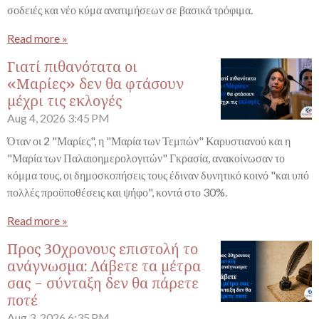
σοδειές και νέο κύμα ανατιμήσεων σε βασικά τρόφιμα.
Read more »
Γιατί πιθανότατα οι
«Μαρίες» δεν θα φτάσουν
μέχρι τις εκλογές
Aug 4, 2026
3:45 PM
Όταν οι 2 "Μαρίες", η "Μαρία των Τεμπών" Καρυστιανού και η
"Μαρία των Παλαιοημερολογιτών" Γκρασία, ανακοίνωσαν το
κόμμα τους, οι δημοσκοπήσεις τους έδιναν δυνητικό κοινό "και υπό
πολλές προϋποθέσεις και ψήφο", κοντά στο 30%.
Read more »
Προς 30χρονους επιστολή το
ανάγνωσμα: Λάβετε τα μέτρα
σας - σύνταξη δεν θα πάρετε
ποτέ
Aug 3, 2026
6:35 PM