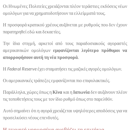
Οι Ηνωμένες Πολιτείες χρειάζονται πλέον τεράστιες εκδόσεις νέων
ομολόγων για να χρηματοδοτήσουν τα ελλείμματά τους.
Η προσφορά κρατικού χρέους αυξάνεται με ρυθμούς που δεν έχουν
παρατηρηθεί εδώ και δεκαετίες.
Την ίδια στιγμή, αρκετοί από τους παραδοσιακούς αγοραστές
αμερικανικών ομολόγων
εμφανίζονται λιγότερο πρόθυμοι να
απορροφήσουν αυτή τη νέα προσφορά
.
Η
Federal Reserve
έχει σταματήσει τις μαζικές αγορές ομολόγων.
Οι αμερικανικές τράπεζες εμφανίζονται πιο επιφυλακτικές.
Παράλληλα, χώρες όπως η
Κίνα
και η
Ιαπωνία
δεν αυξάνουν πλέον
τις τοποθετήσεις τους με τον ίδιο ρυθμό όπως στο παρελθόν.
Αυτό σημαίνει ότι η αγορά χρειάζεται υψηλότερες αποδόσεις για να
προσελκύσει νέους επενδυτές.
Η τεχνητή νοημοσύνη ανεβάζει τα επιτόκια